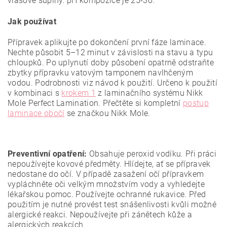
vlasové šupiny. pH kompozice je 25-30.
Jak používat
Přípravek aplikujte po dokončení první fáze laminace.
Nechte působit 5–12 minut v závislosti na stavu a typu
chloupků. Po uplynutí doby působení opatrně odstraňte
zbytky přípravku vatovým tamponem navlhčeným
vodou. Podrobnosti viz návod k použití. Určeno k použití
v kombinaci s
krokem 1
z laminačního systému Nikk
Mole Perfect Lamination. Přečtěte si kompletní
postup
laminace obočí
se značkou Nikk Mole.
Preventivní opatření:
Obsahuje peroxid vodíku. Při práci
nepoužívejte kovové předměty. Hlídejte, ať se přípravek
nedostane do očí. V případě zasažení očí přípravkem
vypláchněte oči velkým množstvím vody a vyhledejte
lékařskou pomoc. Používejte ochranné rukavice. Před
použitím je nutné provést test snášenlivosti kvůli možné
alergické reakci. Nepoužívejte při zánětech kůže a
alergických reakcích.