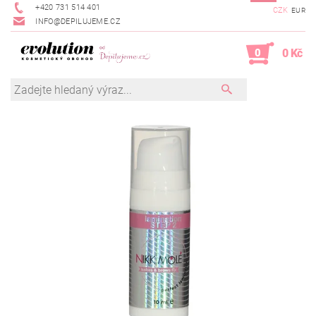
+420 731 514 401
CZK
EUR
INFO@DEPILUJEME.CZ
0
0 Kč