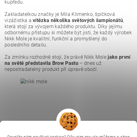
kupředu.
Zakladatelkou značky je Mila Klimenko, špičková
vizážistka a
vítězka několika světových šampionátů
,
která stojí za vývojem každého produktu. Díky jejímu
odbornému přístupu si můžete být jisti, že každý výrobek
Nikk Mole je kvalitní, funkční a promyšlený do
posledního detailu.
Vložením hodnocení souhlasíte se
zásadami ochrany
osobních údajů
.
Za zmínku rozhodně stojí, že právě Nikk Mole
jako první
na světě představila Brow Pastu
– dnes už
nepostradatelný produkt při úpravě obočí.
|
|
|
Ella Baché
L.C.P. Paris
Kosmetická škola
Dovolíte nám používat cookies? Díky nim pro vás můžeme e-shop
Online kosmetické kurzy
Kozmetickyobchod.sk