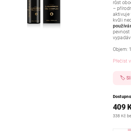
růst obo
– přírod
aktivuje
kvůli ne
používán
pevnost 
vypadáv
Objem: 
Přečíst v
🏷️ S
Dostupno
409 
338