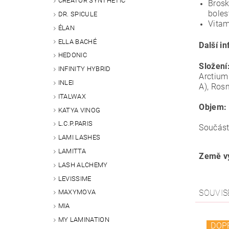
CREATOR SYNTHETIC
Brosk
boles
DR. SPICULE
Vitam
ÉLAN
ELLA BACHÉ
Další i
HEDONIC
Složení
INFINITY HYBRID
Arctium 
INLEI
A), Ros
ITALWAX
Objem:
KATYA VINOG
L.C.P.PARIS
Součástí
LAMI LASHES
LAMITTA
Země vý
LASH ALCHEMY
LEVISSIME
SOUVIS
MAXYMOVA
MIA
MY LAMINATION
DOP