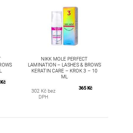
T
NIKK MOLE PERFECT
BROWS
LAMINATION – LASHES & BROWS
L
KERATIN CARE – KROK 3 – 10
ML
 Kč
365 Kč
302 Kč bez
DPH