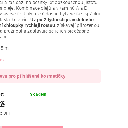
čí a řas sází na desítky let odzkoušenou jistotu
ní oleje. Kombinace olejů a vitamínů A a E
 vlasové folikuly, které dosud byly ve fázi spánku
dostatku živin.
Už po 2 týdnech pravidelného
í chloupky rychleji rostou
, získávají přirozenou
a pružnost a zastavuje se jejich předčasné
ání.
15 ml
íc
leva pro přihlášené kosmetičky
st
Skladem
Kč
 Kč bez DPH