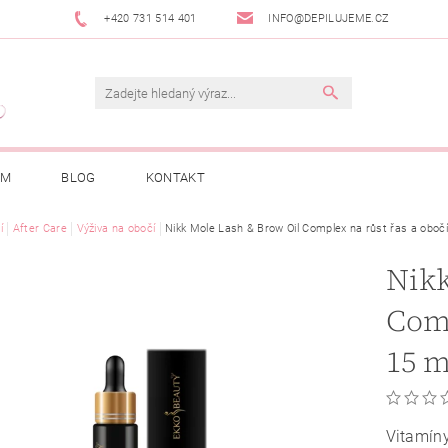
+420 731 514 401
INFO@DEPILUJEME.CZ
AM
BLOG
KONTAKT
í
After Care
Výživa na obočí
Nikk Mole Lash & Brow Oil Complex na růst řas a obočí
Nikk
Comp
15 m
Vitamíny