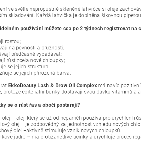
lení ve světle nepropustné skleněné lahvičce si oleje zachováv
elším skladování. Každá lahvička je doplněna šikovnou pipetou
videlném používání můžete cca po 2 týdnech registrovat na 
ji rostou;
vají na pevnosti a pružnosti;
ávají předčasně vypadávat;
ají růst zcela nové chloupky;
uje se jejich struktura;
zňuje se jejich přirozená barva.
trát
EkkoBeauty Lash
&
Brow Oil Complex
má navíc pozitivní 
e, protože epiteliální buňky dostávají svou dávku vitamínů a 
ky se o růst řas a obočí postarají?
olej – olej, který se už od nepaměti používá pro urychlení růs
ový olej – je zodpovědný za jednotnost vzhledu nových chlo
hový olej –aktivně stimuluje vznik nových chloupků.
kové jádro – má protizánětlivé účinky a urychluje proces reg