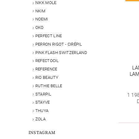
NIKK MOLE
NKIM
NOEMI
OKO
PERFECT LINE
PERRON RIGOT - CIRÉPIL
PINK FLASH SWITZERLAND
REFECTOCIL
LA
REFERENCE
LAM
RIO BEAUTY
RUTHIE BELLE
STARPIL
1 19
STAYVE
THUYA
ZOLA
INSTAGRAM