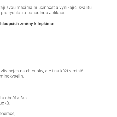
ají svou maximální účinnost a vynikající kvalitu
 pro rychlou a pohodlnou aplikaci.
chloupcích změny k lepšímu:
vliv nejen na chloupky, ale i na kůži v místě
aminokyselin.
tu obočí a řas.
upků.
enerace;