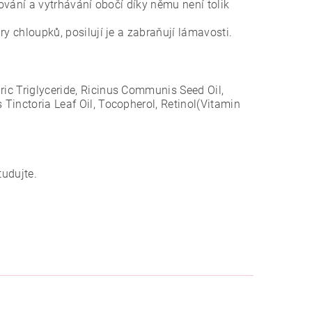
rování a vytrhávání obočí díky němu není tolik
y chloupků, posilují je a zabraňují lámavosti.
ric Triglyceride, Ricinus Communis Seed Oil,
 Tinctoria Leaf Oil, Tocopherol, Retinol(Vitamin
tudujte.