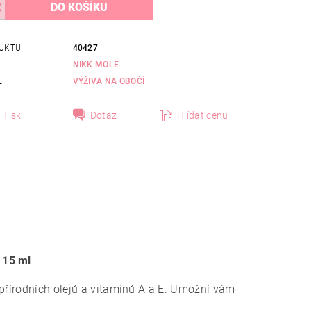
UKTU
40427
NIKK MOLE
E
VÝŽIVA NA OBOČÍ
Tisk
Dotaz
Hlídat cenu
 15 ml
 přírodních olejů a vitamínů A a E. Umožní vám