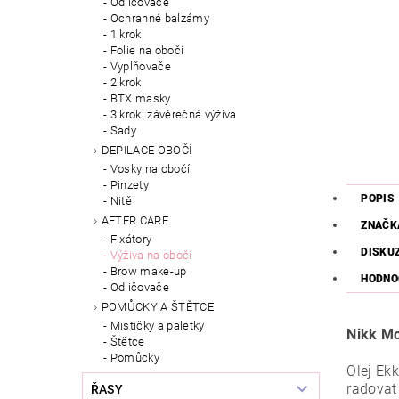
Odličovače
Ochranné balzámy
1.krok
Folie na obočí
Vyplňovače
2.krok
BTX masky
3.krok: závěrečná výživa
Sady
DEPILACE OBOČÍ
Vosky na obočí
Pinzety
POPIS
Nitě
AFTER CARE
ZNAČK
Fixátory
DISKU
Výživa na obočí
Brow make-up
HODNO
Odličovače
POMŮCKY A ŠTĚTCE
Mističky a paletky
Nikk Mo
Štětce
Pomůcky
Olej Ek
radovat
ŘASY