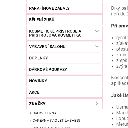
Díky ba
PARAFÍNOVÉ ZÁBALY
i při d
BĚLENÍ ZUBŮ
Při pra
KOSMETICKÉ PŘÍSTROJE A
PŘÍSTROJOVÁ KOSMETIKA
rychle
získá
VYBAVENÍ SALONU
přest
začín
DOPLŇKY
zlepš
zvýra
DÁRKOVÉ POUKAZY
Koncen
NOVINKY
aplikac
AKCE
Jaké lát
ZNAČKY
Usma 
Mandl
BROW XENNA
Lopuc
CAREVNA (VIOLET LASHES)
Meruň