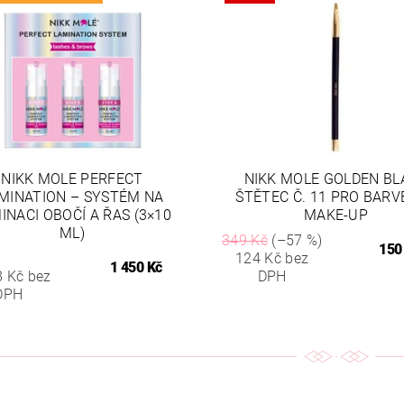
NIKK MOLE PERFECT
NIKK MOLE GOLDEN BL
MINATION – SYSTÉM NA
ŠTĚTEC Č. 11 PRO BARV
INACI OBOČÍ A ŘAS (3×10
MAKE-UP
ML)
349 Kč
(–57 %)
150
124 Kč bez
1 450 Kč
8 Kč bez
DPH
DPH