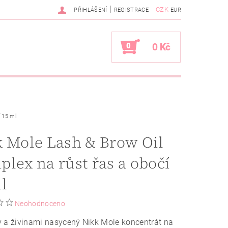
|
CZK
PŘIHLÁŠENÍ
REGISTRACE
EUR
0
0 Kč
 15 ml
 Mole Lash & Brow Oil
lex na růst řas a obočí
l
Neohodnoceno
 a živinami nasycený Nikk Mole koncentrát na