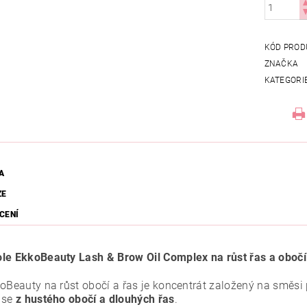
KÓD PROD
ZNAČKA
KATEGORI
A
ZE
CENÍ
le EkkoBeauty Lash & Brow Oil Complex na růst řas a obočí
koBeauty na růst obočí a řas je koncentrát založený na směsi
 se
z hustého obočí a dlouhých řas
.