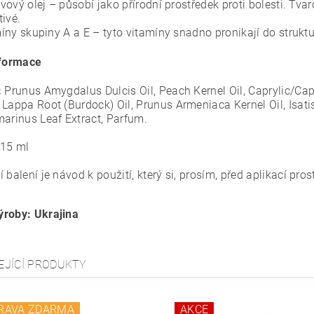
vový olej – působí jako přírodní prostředek proti bolesti. Tva
tivé.
íny skupiny A a E – tyto vitamíny snadno pronikají do struktur
nformace
:
Prunus Amygdalus Dulcis Oil, Peach Kernel Oil, Caprylic/Cap
Lappa Root (Burdock) Oil, Prunus Armeniaca Kernel Oil, Isatis
marinus Leaf Extract, Parfum.
15 ml
 balení je návod k použití, který si, prosím, před aplikací pros
roby: Ukrajina
EJÍCÍ PRODUKTY
RAVA ZDARMA
AKCE