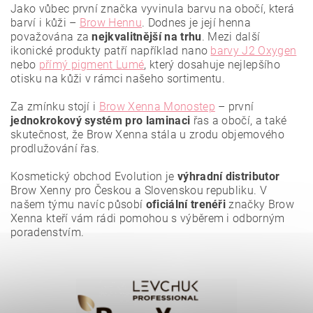
Jako vůbec první značka vyvinula barvu na obočí, která
barví i kůži –
Brow Hennu
. Dodnes je její henna
považována za
nejkvalitnější
na trhu
. Mezi další
ikonické produkty patří například nano
barvy J2 Oxygen
nebo
přímý pigment Lumé
, který dosahuje nejlepšího
otisku na kůži v rámci našeho sortimentu.
Za zmínku stojí i
Brow Xenna Monostep
– první
jednokrokový systém pro laminaci
řas a obočí, a také
Vložením hodnocení souhlasíte se
zásadami ochrany
osobních údajů
.
skutečnost, že Brow Xenna stála u zrodu objemového
prodlužování řas.
Kosmetický obchod Evolution je
výhradní distributor
Brow Xenny pro Českou a Slovenskou republiku. V
našem týmu navíc působí
oficiální trenéři
značky Brow
Xenna kteří vám rádi pomohou s výběrem i odborným
poradenstvím.