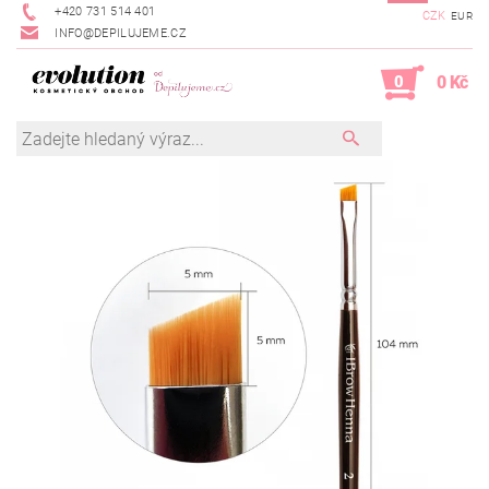
+420 731 514 401
CZK
EUR
INFO@DEPILUJEME.CZ
0
0 Kč