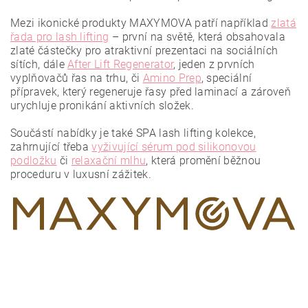
Mezi ikonické produkty MAXYMOVA patří například
zlatá
řada pro lash lifting
– první na světě, která obsahovala
zlaté částečky pro atraktivní prezentaci na sociálních
sítích, dále
After Lift Regenerator
, jeden z prvních
vyplňovačů řas na trhu, či
Amino Prep
, speciální
přípravek, který regeneruje řasy před laminací a zároveň
urychluje pronikání aktivních složek.
Vložením hodnocení souhlasíte se
zásadami ochrany
osobních údajů
.
Součástí nabídky je také SPA lash lifting kolekce,
zahrnující třeba
vyživující sérum pod silikonovou
podložku
či
relaxační mlhu
, která promění běžnou
proceduru v luxusní zážitek.