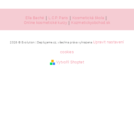
|
|
|
Ella Baché
L.C.P. Paris
Kosmetická škola
|
Online kosmetické kurzy
Kozmetickyobchod.sk
Upravit nastavení
2026 © Evolution | Depilujeme.cz, všechna práva vyhrazena
cookies
Vytvořil Shoptet