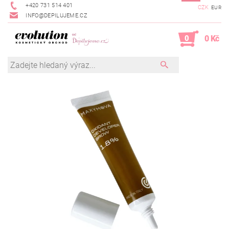
+420 731 514 401
CZK
EUR
INFO@DEPILUJEME.CZ
0
0 Kč