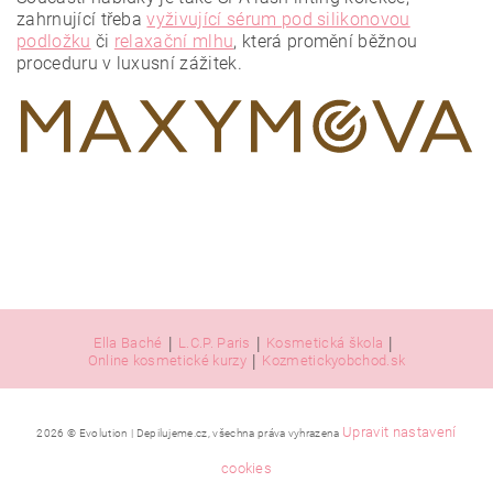
zahrnující třeba
vyživující sérum pod silikonovou
podložku
či
relaxační mlhu
, která promění běžnou
proceduru v luxusní zážitek.
|
|
|
Ella Baché
L.C.P. Paris
Kosmetická škola
|
Online kosmetické kurzy
Kozmetickyobchod.sk
Upravit nastavení
2026 © Evolution | Depilujeme.cz, všechna práva vyhrazena
cookies