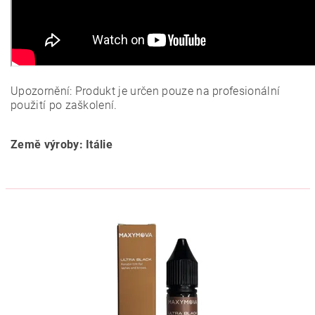
Upozornění: Produkt je určen pouze na profesionální
použití po zaškolení.
Země výroby: Itálie