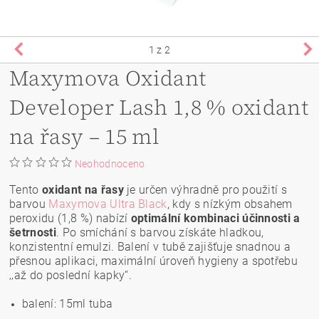
1
z 2
Maxymova Oxidant
Developer Lash 1,8 % oxidant
na řasy – 15 ml
Neohodnoceno
Tento
oxidant na řasy
je určen výhradně pro použití s
barvou
Maxymova Ultra Black
, kdy s nízkým obsahem
peroxidu (1,8 %) nabízí
optimální kombinaci účinnosti a
šetrnosti
. Po smíchání s barvou získáte hladkou,
konzistentní emulzi. Balení v tubě zajišťuje snadnou a
přesnou aplikaci, maximální úroveň hygieny a spotřebu
‚‚až do poslední kapky‘‘.
balení: 15ml tuba