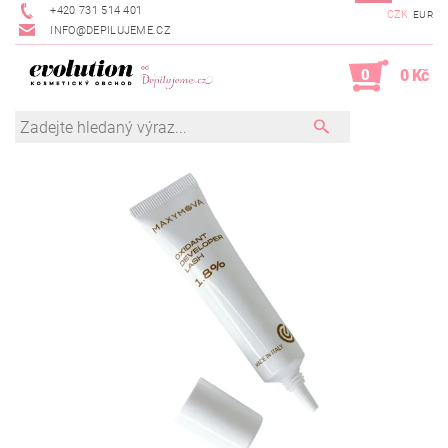
+420 731 514 401
CZK
EUR
INFO@DEPILUJEME.CZ
0
0 Kč