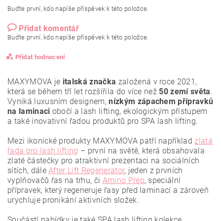
Buďte první, kdo napíše příspěvek k této položce.
Přidat komentář
Buďte první, kdo napíše příspěvek k této položce.
Přidat hodnocení
MAXYMOVA je
italská značka
založená v roce 2021,
která se během tří let rozšířila do více než
50 zemí světa
.
Vyniká luxusním designem,
nízkým zápachem přípravků
na laminaci
obočí a lash lifting, ekologickým přístupem
a také inovativní řadou produktů pro SPA lash lifting.
Mezi ikonické produkty MAXYMOVA patří například
zlatá
řada pro lash lifting
– první na světě, která obsahovala
zlaté částečky pro atraktivní prezentaci na sociálních
sítích, dále
After Lift Regenerator
, jeden z prvních
vyplňovačů řas na trhu, či
Amino Prep
, speciální
přípravek, který regeneruje řasy před laminací a zároveň
urychluje pronikání aktivních složek.
Vložením hodnocení souhlasíte se
zásadami ochrany
osobních údajů
.
Součástí nabídky je také SPA lash lifting kolekce,