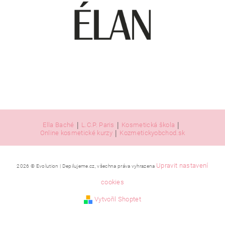
|
|
|
Ella Baché
L.C.P. Paris
Kosmetická škola
|
Online kosmetické kurzy
Kozmetickyobchod.sk
Upravit nastavení
2026 © Evolution | Depilujeme.cz, všechna práva vyhrazena
cookies
Vytvořil Shoptet