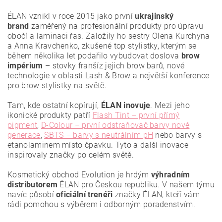
ÉLAN vznikl v roce 2015 jako první
ukrajinský
brand
zaměřený na profesionální produkty pro úpravu
obočí a laminaci řas. Založily ho sestry Olena Kurchyna
a Anna Kravchenko, zkušené top stylistky, kterým se
během několika let podařilo vybudovat doslova
brow
impérium
– stovky franšíz jejich brow barů, nové
technologie v oblasti Lash & Brow a největší konference
pro brow stylistky na světě.
Tam, kde ostatní kopírují,
ÉLAN inovuje
. Mezi jeho
ikonické produkty patří
Flash Tint – první přímý
pigment
,
D-Colour – první odstraňovač barvy nové
generace
,
SBTS – barvy s neutrálním pH
nebo barvy s
etanolaminem místo čpavku. Tyto a další inovace
Vložením hodnocení souhlasíte se
zásadami ochrany
osobních údajů
.
inspirovaly značky po celém světě.
Kosmetický obchod Evolution je hrdým
výhradním
distributorem
ÉLAN pro Českou republiku. V našem týmu
navíc působí
oficiální trenéři
značky ÉLAN, kteří vám
rádi pomohou s výběrem i odborným poradenstvím.