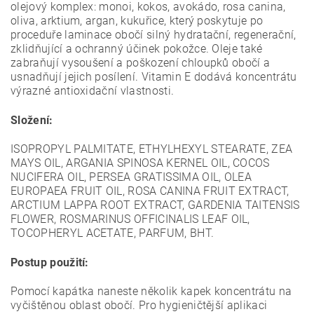
olejový komplex: monoi, kokos, avokádo, rosa canina,
oliva, arktium, argan, kukuřice, který poskytuje po
proceduře laminace obočí silný hydratační, regenerační,
zklidňující a ochranný účinek pokožce. Oleje také
zabraňují vysoušení a poškození chloupků obočí a
usnadňují jejich posílení. Vitamin E dodává koncentrátu
výrazné antioxidační vlastnosti.
Složení:
ISOPROPYL PALMITATE, ETHYLHEXYL STEARATE, ZEA
MAYS OIL, ARGANIA SPINOSA KERNEL OIL, COCOS
NUCIFERA OIL, PERSEA GRATISSIMA OIL, OLEA
EUROPAEA FRUIT OIL, ROSA CANINA FRUIT EXTRACT,
ARCTIUM LAPPA ROOT EXTRACT, GARDENIA TAITENSIS
FLOWER, ROSMARINUS OFFICINALIS LEAF OIL,
TOCOPHERYL ACETATE, PARFUM, BHT.
Postup použití:
Pomocí kapátka naneste několik kapek koncentrátu na
vyčištěnou oblast obočí. Pro hygieničtější aplikaci