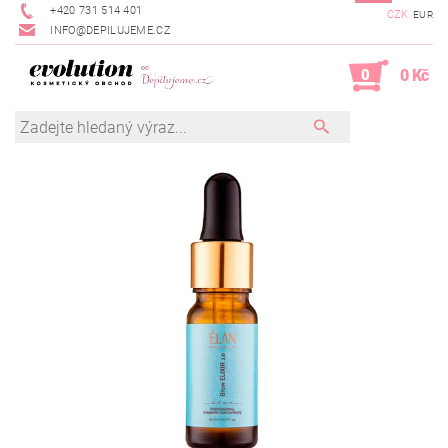
+420 731 514 401
CZK
EUR
INFO@DEPILUJEME.CZ
0
0 Kč