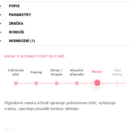
POPIS
PARAMETRY
ZNAČKA
DISKUZE
HODNOCENÍ (1)
KROK V KOSMETICKÉ RUTINĚ:
Odličování
Sérum /
Masážní
Oční
Masky
Peeling
pleti
Ampule
přípravky
krémy
Alginátová maska účinně opravuje poškozenou kůži, vyhlazuje
vrásky, zpevňuje povadlé kontury obličeje.