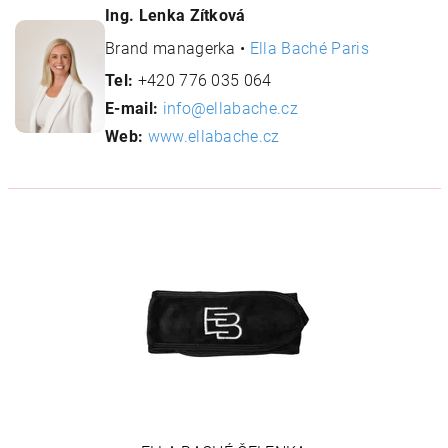
Ing. Lenka Zítková
Brand managerka •
Ella Baché Paris
Tel:
+420 776 035 064
E-mail:
info@ellabache.cz
Web:
www.ellabache.cz