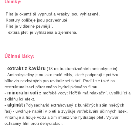
Účinky:
Pleť je okamžitě vypnutá a vrásky jsou vyhlazené.
Kontury obličeje jsou pozvednuté.
Pleť je viditelně pevnější.
Textura pleti je vyhlazená a zjemněná.
Účinné látky:
extrakt z kaviáru
-
(18 restrukturalizačních aminokyselin)
-
Aminokyseliny jsou jako malé cihly, které podporují syntézu
bílkovin nezbytných pro revitalizaci tkání. Podílí se také na
restrukturalizaci přirozeného hydrolipidového filmu.
minerální soli
-
z mořské vody: Hořčík má relaxační, uvolňující a
zklidňující efekt.
alginát
-
(
Polysacharid extrahovaný z buněčných stěn hnědých
řas) - uvolňuje napětí v pleti a zvyšuje vstřebávání účinných látek.
Přitahuje a fixuje vodu a tím intenzivně hydratuje pleť. Vytváří
ochranný film proti dehydrataci.