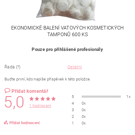
EKONOMICKÉ BALENÍ VATOVÝCH KOSMETICKÝCH
TAMPONŮ 600 KS
Pouze pro přihlášené profesionály
Řada (?)
Ostatní
Buďte první, kdo napíše příspěvek k této položce.
Přidat komentář
5,0
5
1x
4
0x
1 hodnocení
3
0x
2
0x
Přidat hodnocení
1
0x