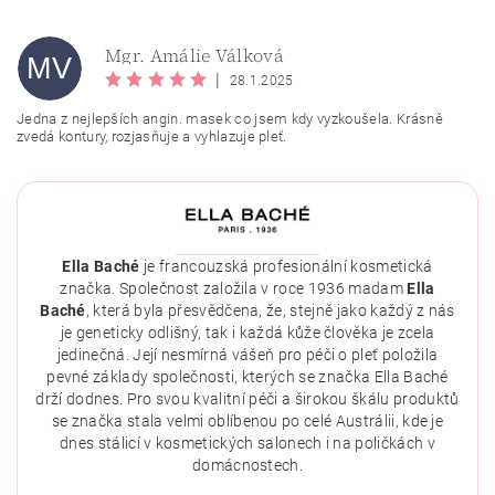
Mgr. Amálie Válková
MV
|
28.1.2025
Jedna z nejlepších angin. masek co jsem kdy vyzkoušela. Krásně
zvedá kontury, rozjasňuje a vyhlazuje pleť.
Ella Baché
je francouzská profesionální kosmetická
značka. Společnost založila v roce 1936 madam
Ella
Vložením hodnocení souhlasíte se
zásadami ochrany
Baché
, která byla přesvědčena, že, stejně jako každý z nás
osobních údajů
.
je geneticky odlišný, tak i každá kůže člověka je zcela
jedinečná. Její nesmírná vášeň pro péči o pleť položila
pevné základy společnosti, kterých se značka Ella Baché
drží dodnes. Pro svou kvalitní péči a širokou škálu produktů
se značka stala velmi oblíbenou po celé Austrálii, kde je
dnes stálicí v kosmetických salonech i na poličkách v
domácnostech.