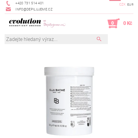
+420 731 514 401
CZK
EUR
INFO@DEPILUJEME.CZ
0
0 Kč