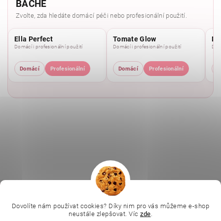
BACHÉ
Zvolte, zda hledáte domácí péči nebo profesionální použití.
Ella Perfect
Tomate Glow
Mo
Domácí i profesionální použití
Domácí i profesionální použití
Domá
Domácí
Profesionální
Domácí
Profesionální
D
|
|
|
Ella Baché
L.C.P. Paris
Kosmetická škola
|
Dovolíte nám používat cookies? Díky nim pro vás můžeme e-shop
Online kosmetické kurzy
Kozmetickyobchod.sk
neustále zlepšovat. Víc
zde
.