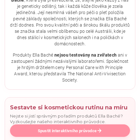
Baché
, která byla přesvědčena, že, stejně jako každý z nás
je geneticky odlišný, tak i každá kůže člověka je zcela
jedinečná. Její nesmírná vášeň pro péči o pleť položila
pevné základy společnosti, kterých se značka Ella Baché
drží dodnes. Pro svou kvalitní péči a širokou škálu produktů
se značka stala velmi oblíbenou po celé Austrálii, kde je
dnes stálicí v kosmetických salonech i na poličkách v
domácnostech.
Vložením hodnocení souhlasíte se
zásadami ochrany
osobních údajů
.
Produkty Ella Baché
nejsou testovány na zvířatech
ani v
zastoupení žádnými nezávislými laboratořemi. Společnost
je hrdým držitelem ceny Personal Care with Principle
Award, kterou představila The National Anti-Vivisection
Society.
Sestavte si kosmetickou rutinu na míru
Nejste si jistí správným pořadím produktů Ella Baché?
Vyzkoušejte našeho interaktivního průvodce.
Spustit interaktivního průvodce