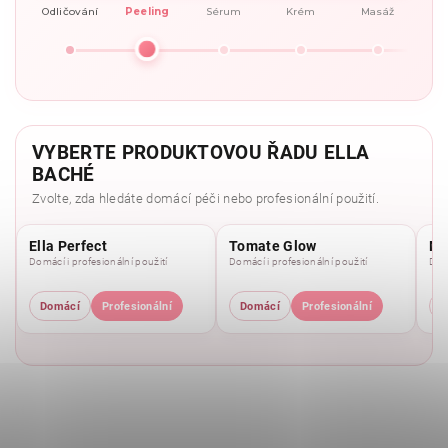
Odličování
Peeling
Sérum
Krém
Masáž
VYBERTE PRODUKTOVOU ŘADU ELLA
BACHÉ
Zvolte, zda hledáte domácí péči nebo profesionální použití.
Ella Perfect
Tomate Glow
Mo
Domácí i profesionální použití
Domácí i profesionální použití
Domá
Domácí
Profesionální
Domácí
Profesionální
D