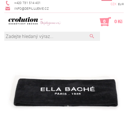
+420 731 514 401
CZK
EUR
INFO@DEPILUJEME.CZ
0
0 Kč