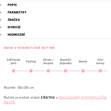
POPIS
PARAMETRY
ZNAČKA
DISKUZE
HODNOCENÍ
KROK V KOSMETICKÉ RUTINĚ:
Odličování
Sérum /
Masážní
Oční
Peeling
Masky
pleti
Ampule
přípravky
krémy
Rozměr: 50x100 cm
zdarma
bonusovém programu Ella
Ručník je možné získat
v
Baché
.