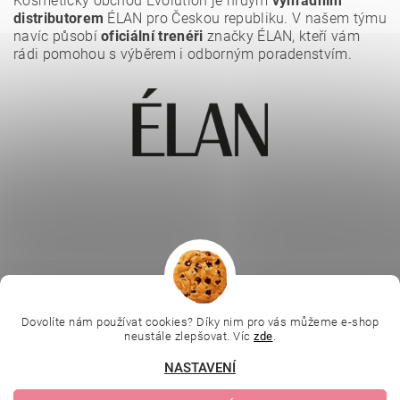
Kosmetický obchod Evolution je hrdým
výhradním
distributorem
ÉLAN pro Českou republiku. V našem týmu
navíc působí
oficiální trenéři
značky ÉLAN, kteří vám
rádi pomohou s výběrem i odborným poradenstvím.
|
|
|
Ella Baché
L.C.P. Paris
Kosmetická škola
|
Dovolíte nám používat cookies? Díky nim pro vás můžeme e-shop
Online kosmetické kurzy
Kozmetickyobchod.sk
neustále zlepšovat. Víc
zde
.
NASTAVENÍ
Upravit nastavení
2026 © Evolution | Depilujeme.cz, všechna práva vyhrazena