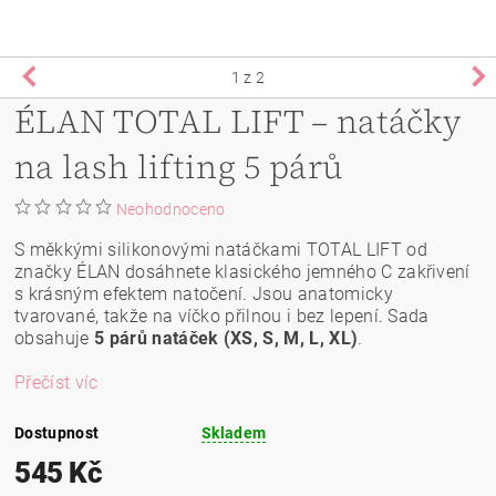
1
z 2
ÉLAN TOTAL LIFT – natáčky
na lash lifting 5 párů
Neohodnoceno
S měkkými silikonovými natáčkami TOTAL LIFT od
značky ÉLAN dosáhnete klasického jemného C zakřivení
s krásným efektem natočení. Jsou anatomicky
tvarované, takže na víčko přilnou i bez lepení. Sada
obsahuje
5 párů natáček (XS, S, M, L, XL)
.
Přečíst víc
Dostupnost
Skladem
545 Kč