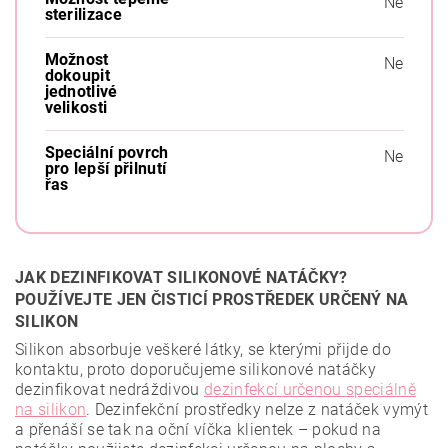
Ne
sterilizace
Možnost
Ne
dokoupit
jednotlivé
velikosti
Speciální povrch
Ne
pro lepší přilnutí
řas
JAK DEZINFIKOVAT SILIKONOVÉ NATÁČKY?
POUŽÍVEJTE JEN ČISTICÍ PROSTŘEDEK URČENÝ NA
SILIKON
Silikon absorbuje veškeré látky, se kterými přijde do
kontaktu, proto doporučujeme silikonové natáčky
dezinfikovat nedráždivou
dezinfekcí určenou speciálně
na silikon
. Dezinfekční prostředky nelze z natáček vymýt
a přenáší se tak na oční víčka klientek – pokud na