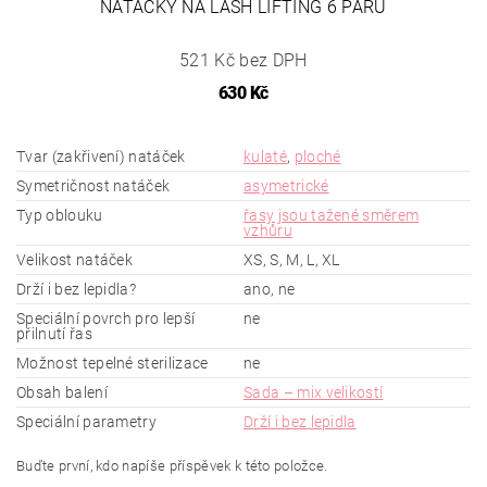
NATÁČKY NA LASH LIFTING 6 PÁRŮ
521 Kč bez DPH
630 Kč
Tvar (zakřivení) natáček
kulaté
,
ploché
Symetričnost natáček
asymetrické
Typ oblouku
řasy jsou tažené směrem
vzhůru
Velikost natáček
XS, S, M, L, XL
Drží i bez lepidla?
ano, ne
Speciální povrch pro lepší
ne
přilnutí řas
Možnost tepelné sterilizace
ne
Obsah balení
Sada – mix velikostí
Speciální parametry
Drží i bez lepidla
Buďte první, kdo napíše příspěvek k této položce.