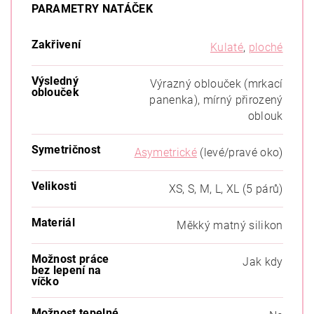
PARAMETRY NATÁČEK
Zakřivení
Kulaté
,
ploché
Výsledný
Výrazný oblouček (mrkací
oblouček
panenka), mírný přirozený
oblouk
Symetričnost
Asymetrické
(levé/pravé oko)
Velikosti
XS, S, M, L, XL (5 párů)
Materiál
Měkký matný silikon
Možnost práce
Jak kdy
bez lepení na
víčko
Možnost tepelné