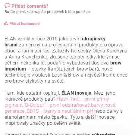
Přidat komentář
Buďte první, kdo napíše příspěvek k této položce.
Přidat hodnocení
ÉLAN vznikl v roce 2015 jako první
ukrajinský
brand
zaměřený na profesionální produkty pro úpravu
obočí a laminaci řas. Založily ho sestry Olena Kurchyna
a Anna Kravchenko, zkušené top stylistky, kterým se
během několika let podařilo vybudovat doslova
brow
impérium
– stovky franšíz jejich brow barů, nové
technologie v oblasti Lash & Brow a největší konference
pro brow stylistky na světě.
Tam, kde ostatní kopírují,
ÉLAN inovuje
. Mezi jeho
ikonické produkty patří
Flash Tint – první přímý
pigment
,
D-Colour – první odstraňovač barvy nové
generace
,
SBTS – barvy s neutrálním pH
nebo barvy s
etanolaminem místo čpavku. Tyto a další inovace
Vložením hodnocení souhlasíte se
zásadami ochrany
osobních údajů
.
inspirovaly značky po celém světě.