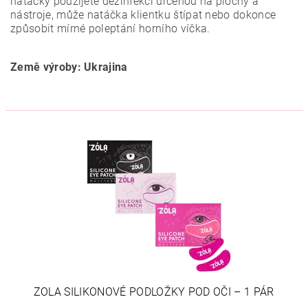
natáčky použijete dezinfekci určenou na plochy a
nástroje, může natáčka klientku štípat nebo dokonce
způsobit mírné poleptání horního víčka.
Země výroby: Ukrajina
ZOLA SILIKONOVÉ PODLOŽKY POD OČI – 1 PÁR