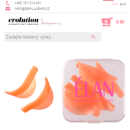
+420 731 514 401
CZK
EUR
INFO@DEPILUJEME.CZ
0
0 Kč