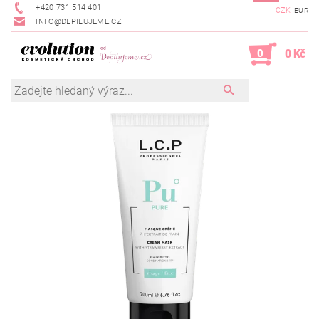
+420 731 514 401
CZK
EUR
INFO@DEPILUJEME.CZ
0
0 Kč