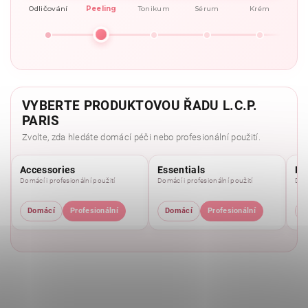
Odličování
Peeling
Tonikum
Sérum
Krém
VYBERTE PRODUKTOVOU ŘADU L.C.P.
PARIS
Zvolte, zda hledáte domácí péči nebo profesionální použití.
Accessories
Essentials
Pu
Domácí i profesionální použití
Domácí i profesionální použití
Domá
Domácí
Profesionální
Domácí
Profesionální
D