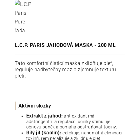
L.C.P. PARIS JAHODOVÁ MASKA - 200 ML
Tato komfortní čisticí maska zklidňuje pleť,
reguluje nadbytečný maz a zjemňuje texturu
pleti.
Aktivní složky
Extrakt z jahod:
antioxidant má
adstringentní a regulační účinky stimuluje
obnovu buněk a pomáhá odstraňovat toxiny.
Bílý jíl (kaolin):
exfoliuje, napomáhá eliminaci
toxinů, remineralizuje a zklidňuje pleť.