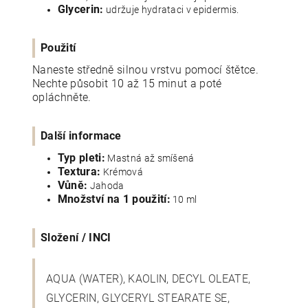
Glycerin:
udržuje hydrataci v epidermis.
Použití
Naneste středně silnou vrstvu pomocí štětce.
Nechte působit 10 až 15 minut a poté
opláchněte.
Další informace
Typ pleti:
Mastná až smíšená
Textura:
Krémová
Vůně:
Jahoda
Množství na 1 použití:
10 ml
Složení / INCI
AQUA (WATER), KAOLIN, DECYL OLEATE,
GLYCERIN, GLYCERYL STEARATE SE,