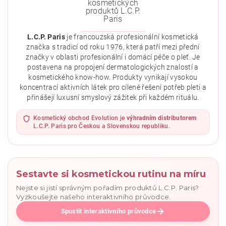
L.C.P. Paris
je francouzská profesionální kosmetická
značka s tradicí od roku 1976, která patří mezi přední
značky v oblasti profesionální i domácí péče o pleť. Je
postavena na propojení dermatologických znalostí a
kosmetického know-how. Produkty vynikají vysokou
koncentrací aktivních látek pro cílené řešení potřeb pleti a
přinášejí luxusní smyslový zážitek při každém rituálu.
Vložením hodnocení souhlasíte se
zásadami ochrany
osobních údajů
.
Kosmetický obchod Evolution je
výhradním distributorem
L.C.P. Paris pro Českou a Slovenskou republiku.
Sestavte si kosmetickou rutinu na míru
Nejste si jistí správným pořadím produktů L.C.P. Paris?
Vyzkoušejte našeho interaktivního průvodce.
Spustit interaktivního průvodce