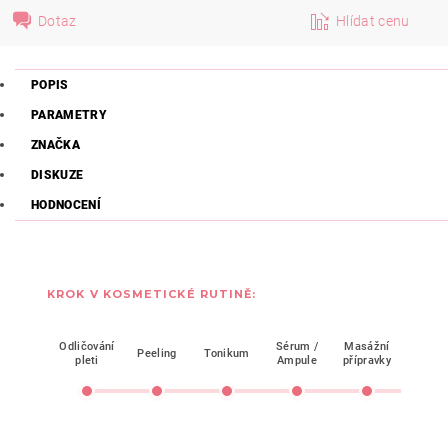
Dotaz
Hlídat cenu
POPIS
PARAMETRY
ZNAČKA
DISKUZE
HODNOCENÍ
KROK V KOSMETICKÉ RUTINĚ:
Odličování
Sérum /
Masážní
Mask
Peeling
Tonikum
pleti
Ampule
přípravky