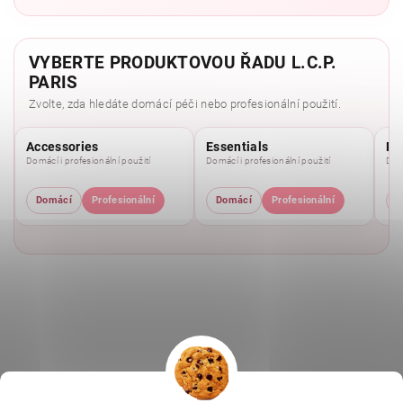
VYBERTE PRODUKTOVOU ŘADU L.C.P.
PARIS
Zvolte, zda hledáte domácí péči nebo profesionální použití.
Accessories
Essentials
Pu
Domácí i profesionální použití
Domácí i profesionální použití
Domá
Domácí
Profesionální
Domácí
Profesionální
D