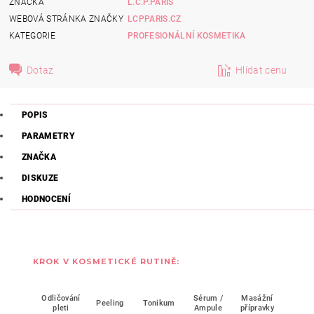
ZNAČKA
L.C.P.PARIS
WEBOVÁ STRÁNKA ZNAČKY
LCPPARIS.CZ
KATEGORIE
PROFESIONÁLNÍ KOSMETIKA
Dotaz
Hlídat cenu
POPIS
PARAMETRY
ZNAČKA
DISKUZE
HODNOCENÍ
KROK V KOSMETICKÉ RUTINĚ:
Odličování
Sérum /
Masážní
Mask
Peeling
Tonikum
pleti
Ampule
přípravky