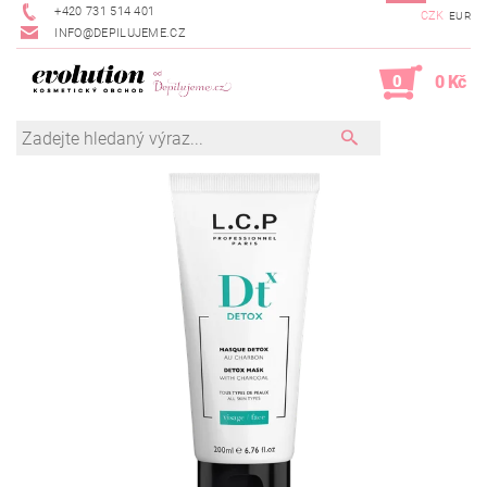
+420 731 514 401
CZK
EUR
INFO@DEPILUJEME.CZ
0
0 Kč