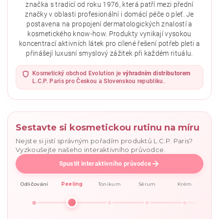
značka s tradicí od roku 1976, která patří mezi přední
značky v oblasti profesionální i domácí péče o pleť. Je
postavena na propojení dermatologických znalostí a
kosmetického know-how. Produkty vynikají vysokou
koncentrací aktivních látek pro cílené řešení potřeb pleti a
přinášejí luxusní smyslový zážitek při každém rituálu.
Vložením hodnocení souhlasíte se
zásadami ochrany
osobních údajů
.
Kosmetický obchod Evolution je
výhradním distributorem
L.C.P. Paris pro Českou a Slovenskou republiku.
Sestavte si kosmetickou rutinu na míru
Nejste si jistí správným pořadím produktů L.C.P. Paris?
Vyzkoušejte našeho interaktivního průvodce.
Spustit interaktivního průvodce
Odličování
Peeling
Tonikum
Sérum
Krém