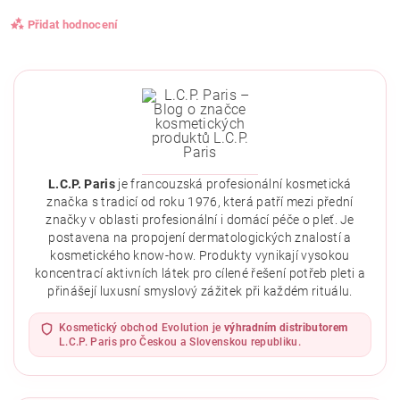
Přidat hodnocení
L.C.P. Paris
je francouzská profesionální kosmetická
značka s tradicí od roku 1976, která patří mezi přední
značky v oblasti profesionální i domácí péče o pleť. Je
postavena na propojení dermatologických znalostí a
kosmetického know-how. Produkty vynikají vysokou
koncentrací aktivních látek pro cílené řešení potřeb pleti a
přinášejí luxusní smyslový zážitek při každém rituálu.
Vložením hodnocení souhlasíte se
zásadami ochrany
osobních údajů
.
Kosmetický obchod Evolution je
výhradním distributorem
L.C.P. Paris pro Českou a Slovenskou republiku.