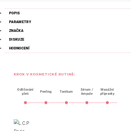
POPIS
PARAMETRY
ZNAČKA
DISKUZE
HODNOCENÍ
KROK V KOSMETICKÉ RUTINĚ:
Odličování
Sérum /
Masážní
Mask
Peeling
Tonikum
pleti
Ampule
přípravky