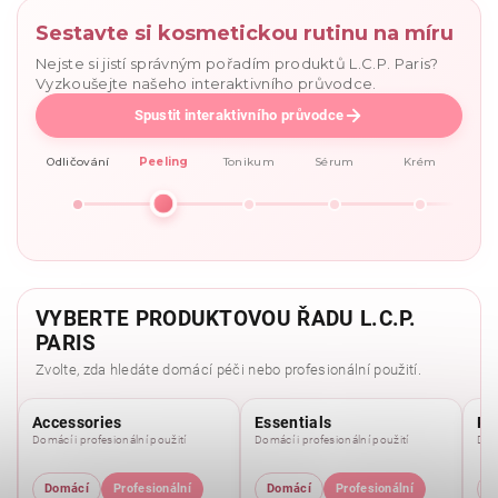
Sestavte si kosmetickou rutinu na míru
Nejste si jistí správným pořadím produktů L.C.P. Paris?
Vyzkoušejte našeho interaktivního průvodce.
Spustit interaktivního průvodce
Odličování
Peeling
Tonikum
Sérum
Krém
VYBERTE PRODUKTOVOU ŘADU L.C.P.
PARIS
Zvolte, zda hledáte domácí péči nebo profesionální použití.
Accessories
Essentials
Pu
Domácí i profesionální použití
Domácí i profesionální použití
Domá
Domácí
Profesionální
Domácí
Profesionální
D