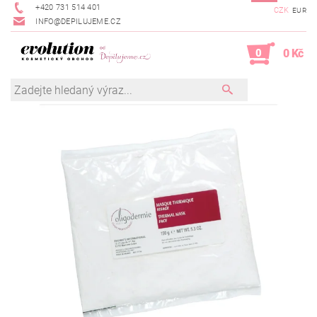
+420 731 514 401
CZK
EUR
INFO@DEPILUJEME.CZ
0
0 Kč