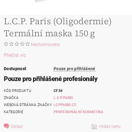
L.C.P. Paris (Oligodermie)
Termální maska 150 g
Neohodnoceno
Přečíst víc
Dostupnost
Pouze pro přihlášené
Pouze pro přihlášené profesionály
KÓD PRODUKTU
CF36
ZNAČKA
L.C.P.PARIS
WEBOVÁ STRÁNKA ZNAČKY
LCPPARIS.CZ
KATEGORIE
PROFESIONÁLNÍ KOSMETIKA
Dotaz
Hlídat cenu