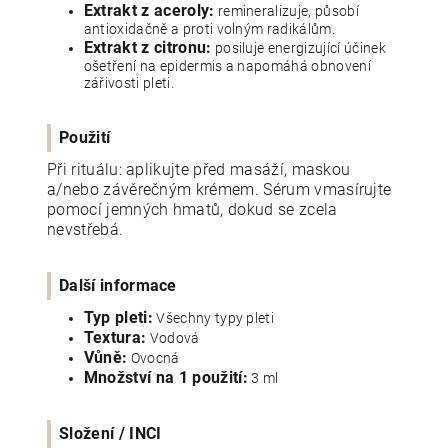
Extrakt z aceroly:
remineralizuje, působí
antioxidačně a proti volným radikálům.
Extrakt z citronu:
posiluje energizující účinek
ošetření na epidermis a napomáhá obnovení
zářivosti pleti.
Použití
Při rituálu: aplikujte před masáží, maskou
a/nebo závěrečným krémem. Sérum vmasírujte
pomocí jemných hmatů, dokud se zcela
nevstřebá.
Další informace
Typ pleti:
Všechny typy pleti
Textura:
Vodová
Vůně:
Ovocná
Množství na 1 použití:
3 ml
Složení / INCI