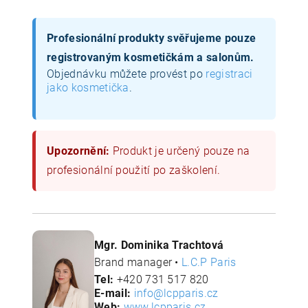
Profesionální produkty svěřujeme pouze
registrovaným kosmetičkám a salonům.
Objednávku můžete provést po
registraci
jako kosmetička
.
Upozornění:
Produkt je určený pouze na
profesionální použití po zaškolení.
Mgr. Dominika Trachtová
Brand manager •
L.C.P Paris
Tel:
+420 731 517 820
E-mail:
info@lcpparis.cz
Web:
www.lcpparis.cz