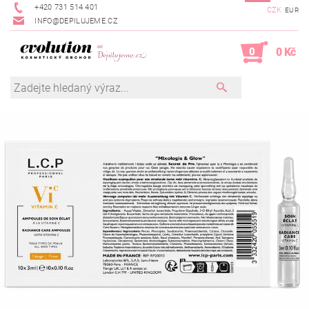
+420 731 514 401
CZK
EUR
INFO@DEPILUJEME.CZ
0
0 Kč