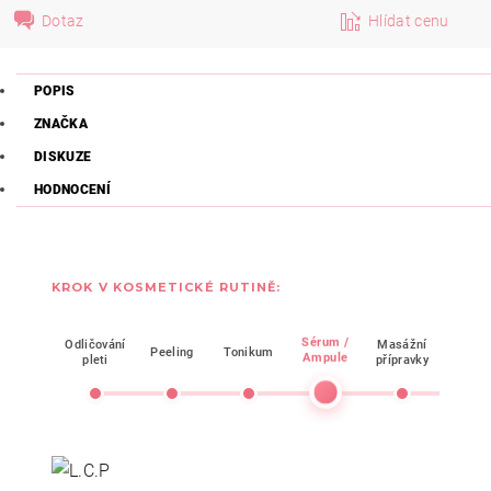
Dotaz
Hlídat cenu
POPIS
ZNAČKA
DISKUZE
HODNOCENÍ
KROK V KOSMETICKÉ RUTINĚ:
Sérum /
Odličování
Masážní
Peeling
Tonikum
Mask
Ampule
pleti
přípravky