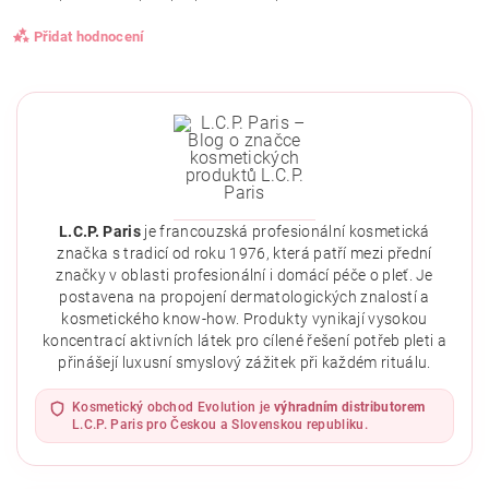
Přidat hodnocení
L.C.P. Paris
je francouzská profesionální kosmetická
značka s tradicí od roku 1976, která patří mezi přední
značky v oblasti profesionální i domácí péče o pleť. Je
postavena na propojení dermatologických znalostí a
kosmetického know-how. Produkty vynikají vysokou
koncentrací aktivních látek pro cílené řešení potřeb pleti a
přinášejí luxusní smyslový zážitek při každém rituálu.
Vložením hodnocení souhlasíte se
zásadami ochrany
osobních údajů
.
Kosmetický obchod Evolution je
výhradním distributorem
L.C.P. Paris pro Českou a Slovenskou republiku.