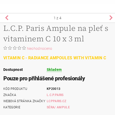
1
z 4
L.C.P. Paris Ampule na pleť s
vitaminem C 10 x 3 ml
Neohodnoceno
VITAMIN C - RADIANCE AMPOULES WITH VITAMIN C
Dostupnost
Skladem
Pouze pro přihlášené profesionály
KÓD PRODUKTU
KP20013
ZNAČKA
L.C.P.PARIS
WEBOVÁ STRÁNKA ZNAČKY
LCPPARIS.CZ
KATEGORIE
SÉRA/ AMPULE