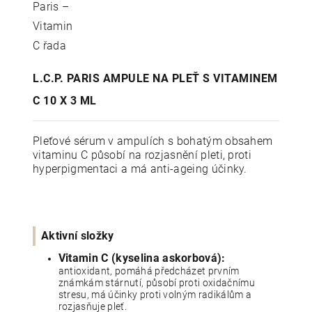
L.C.P. PARIS AMPULE NA PLEŤ S VITAMINEM
C 10 X 3 ML
Pleťové sérum v ampulích s bohatým obsahem
vitaminu C působí na rozjasnění pleti, proti
hyperpigmentaci a má anti-ageing účinky.
Aktivní složky
Vitamin C (kyselina askorbová):
antioxidant, pomáhá předcházet prvním
známkám stárnutí, působí proti oxidačnímu
stresu, má účinky proti volným radikálům a
rozjasňuje pleť.