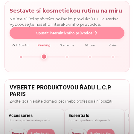
Sestavte si kosmetickou rutinu na míru
Nejste si jistí správným pořadím produktů L.C.P. Paris?
Vyzkoušejte našeho interaktivního průvodce.
Spustit interaktivního průvodce
Odličování
Peeling
Tonikum
Sérum
Krém
VYBERTE PRODUKTOVOU ŘADU L.C.P.
PARIS
Zvolte, zda hledáte domácí péči nebo profesionální použití.
Accessories
Essentials
Pu
Domácí i profesionální použití
Domácí i profesionální použití
Domá
Domácí
Profesionální
Domácí
Profesionální
D