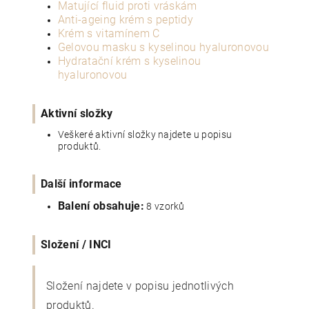
Matující fluid proti vráskám
Anti-ageing krém s peptidy
Krém s vitamínem C
Gelovou masku s kyselinou hyaluronovou
Hydratační krém s kyselinou
hyaluronovou
Aktivní složky
Veškeré aktivní složky najdete u popisu
produktů.
Další informace
Balení obsahuje:
8 vzorků
Složení / INCI
Složení najdete v popisu jednotlivých
produktů.