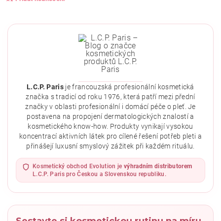
L.C.P. Paris
je francouzská profesionální kosmetická
značka s tradicí od roku 1976, která patří mezi přední
značky v oblasti profesionální i domácí péče o pleť. Je
postavena na propojení dermatologických znalostí a
kosmetického know-how. Produkty vynikají vysokou
koncentrací aktivních látek pro cílené řešení potřeb pleti a
přinášejí luxusní smyslový zážitek při každém rituálu.
Vložením hodnocení souhlasíte se
zásadami ochrany
osobních údajů
.
Kosmetický obchod Evolution je
výhradním distributorem
L.C.P. Paris pro Českou a Slovenskou republiku.
Sestavte si kosmetickou rutinu na míru