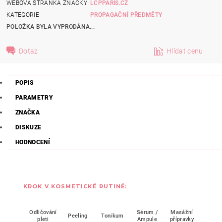
WEBOVÁ STRÁNKA ZNAČKY
LCPPARIS.CZ
KATEGORIE
PROPAGAČNÍ PŘEDMĚTY
POLOŽKA BYLA VYPRODÁNA...
Dotaz
Hlídat cenu
POPIS
PARAMETRY
ZNAČKA
DISKUZE
HODNOCENÍ
KROK V KOSMETICKÉ RUTINĚ:
Odličování
Sérum /
Masážní
Peeling
Tonikum
Mask
pleti
Ampule
přípravky