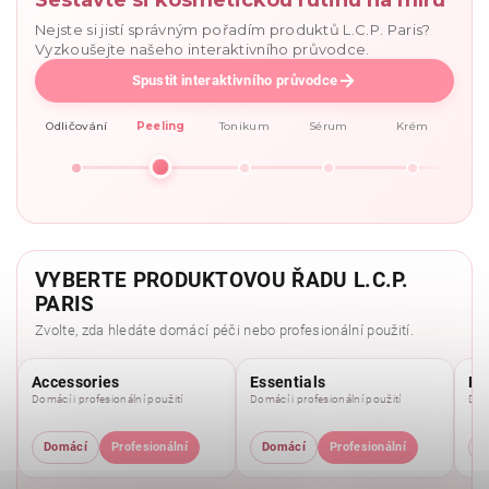
Nejste si jistí správným pořadím produktů L.C.P. Paris?
Vyzkoušejte našeho interaktivního průvodce.
Spustit interaktivního průvodce
Odličování
Peeling
Tonikum
Sérum
Krém
VYBERTE PRODUKTOVOU ŘADU L.C.P.
PARIS
Zvolte, zda hledáte domácí péči nebo profesionální použití.
Accessories
Essentials
Pu
Domácí i profesionální použití
Domácí i profesionální použití
Domá
Domácí
Profesionální
Domácí
Profesionální
D