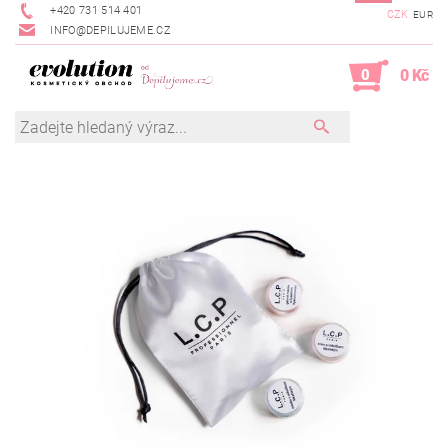
+420 731 514 401
CZK
EUR
INFO@DEPILUJEME.CZ
0
0 Kč