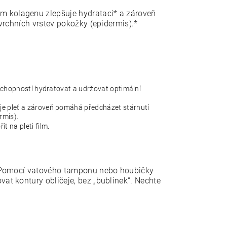
m kolagenu zlepšuje hydrataci* a zároveň
svrchních vrstev pokožky (epidermis).*
 schopností hydratovat a udržovat optimální
e pleť a zároveň pomáhá předcházet stárnutí
rmis).
t na pleti film.
ej. Pomocí vatového tamponu nebo houbičky
vat kontury obličeje, bez „bublinek“. Nechte