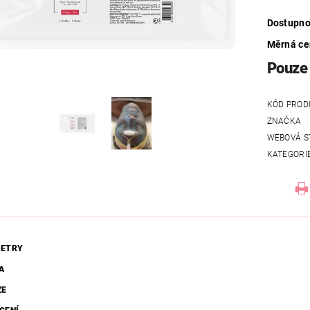
Dostupno
Měrná c
Pouze 
KÓD PROD
ZNAČKA
WEBOVÁ S
KATEGORI
ETRY
A
ZE