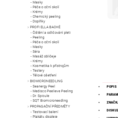
Masky
Péče o oční okolí
Krémy
Chemický peeling
Doplňky
PROFI ELLA BACHÉ
Čištění a odličování pleti
Peeling
Péče o oční okolí
Masky
Séra
Masáž obličeje
Krémy
Kosmetika k přístrojům
Testery
Tělové ošetření
BIOMICRONEEDLING
Seanergy Peel
POPIS
Medisco Peelieve Peeling
PARAM
Dr. Spicule
SQT Biomicroneedling
ZNAČK
PROPAGAČNÍ PŘEDMĚTY
DISKU
Testovací balení
Plakáty, displeje