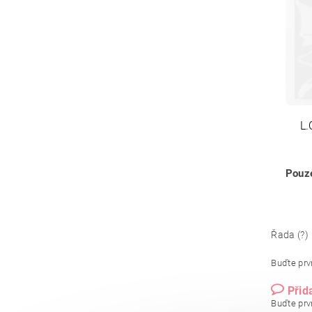
L.
Pouze
Řada (?)
Buďte prvn
Přid
Buďte prvn