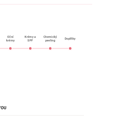
Oční
Krémy a
Chemický
Doplňky
krémy
SPF
peeling
VOU