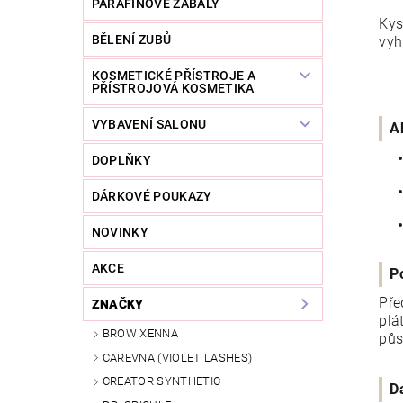
PARAFÍNOVÉ ZÁBALY
Kys
BĚLENÍ ZUBŮ
vyh
KOSMETICKÉ PŘÍSTROJE A
PŘÍSTROJOVÁ KOSMETIKA
VYBAVENÍ SALONU
A
DOPLŇKY
DÁRKOVÉ POUKAZY
NOVINKY
AKCE
P
Pře
ZNAČKY
plá
BROW XENNA
půs
CAREVNA (VIOLET LASHES)
CREATOR SYNTHETIC
D