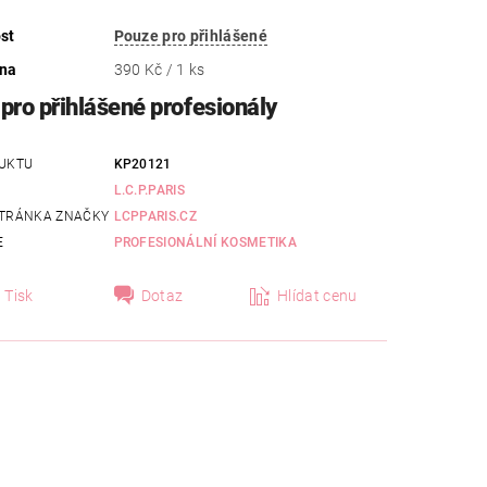
st
Pouze pro přihlášené
ena
390 Kč / 1 ks
pro přihlášené profesionály
UKTU
KP20121
L.C.P.PARIS
TRÁNKA ZNAČKY
LCPPARIS.CZ
E
PROFESIONÁLNÍ KOSMETIKA
Tisk
Dotaz
Hlídat cenu