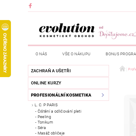
O NÁS
VŠE O NÁKUPU
BONUS PROGR
Prof
ZACHRAŇ A UŠETŘI
ONLINE KURZY
PROFESIONÁLNÍ KOSMETIKA
L. C. P PARIS
Čištění a odličování pleti
Peeling
Tonikum
Séra
Masáž obličeje