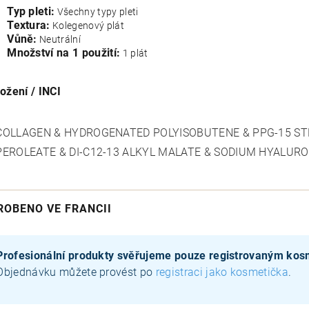
Typ pleti:
Všechny typy pleti
Textura:
Kolegenový plát
Vůně:
Neutrální
Množství na 1 použití:
1 plát
ložení / INCI
COLLAGEN & HYDROGENATED POLYISOBUTENE & PPG-15 ST
PEROLEATE & DI-C12-13 ALKYL MALATE & SODIUM HYALURO
ROBENO VE FRANCII
Profesionální produkty svěřujeme pouze registrovaným ko
Objednávku můžete provést po
registraci jako kosmetička
.