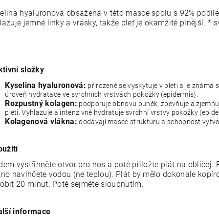
elina hyaluronová obsažená v této masce spolu s 92% podíle
lazuje jemné linky a vrásky, takže pleť je okamžitě plnější. * 
ktivní složky
Kyselina hyaluronová:
přirozeně se vyskytuje v pleti a je známá
úroveň hydratace ve svrchních vrstvách pokožky (epidermis).
Rozpustný kolagen:
podporuje obnovu buněk, zpevňuje a zjemňuj
pleti. Vyhlazuje a intenzivně hydratuje svrchní vrstvy pokožky (epide
Kolagenová vlákna:
dodávají masce strukturu a schopnost vytvoři
oužití
dem vystřihněte otvor pro nos a poté přiložte plát na oblič
tno navlhčete vodou (ne teplou). Plát by mělo dokonale kopíro
obit 20 minut. Poté sejměte sloupnutím.
alší informace