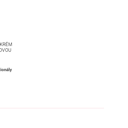
Í KRÉM
NOVOU
ionály