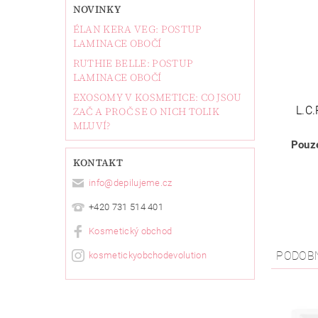
NOVINKY
ÉLAN KERA VEG: POSTUP
LAMINACE OBOČÍ
RUTHIE BELLE: POSTUP
LAMINACE OBOČÍ
EXOSOMY V KOSMETICE: CO JSOU
L.C
ZAČ A PROČ SE O NICH TOLIK
MLUVÍ?
Pouze
KONTAKT
info
@
depilujeme.cz
+420 731 514 401
Kosmetický obchod
PODOB
kosmetickyobchodevolution