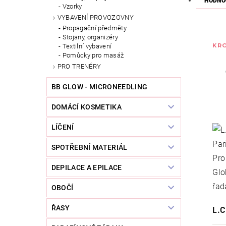
HODNO
Vzorky
VYBAVENÍ PROVOZOVNY
Propagační předměty
Stojany, organizéry
KRO
Textilní vybavení
Pomůcky pro masáž
PRO TRENÉRY
BB GLOW - MICRONEEDLING
DOMÁCÍ KOSMETIKA
LÍČENÍ
SPOTŘEBNÍ MATERIÁL
DEPILACE A EPILACE
OBOČÍ
ŘASY
L.