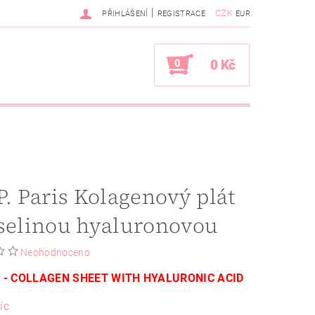
|
CZK
PŘIHLÁŠENÍ
REGISTRACE
EUR
0
0 Kč
P. Paris Kolagenový plát
selinou hyaluronovou
Neohodnoceno
 -
COLLAGEN SHEET WITH HYALURONIC ACID
íc