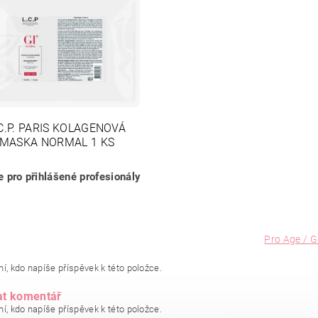
C.P. PARIS KOLAGENOVÁ
MASKA NORMAL 1 KS
 pro přihlášené profesionály
Pro Age / G
í, kdo napíše příspěvek k této položce.
at komentář
í, kdo napíše příspěvek k této položce.