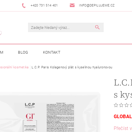
+420 731 514 401
INFO@DEPILUJEME.CZ
AM
BLOG
KONTAKT
esionální kosmetika
L.C.P. Paris Kolagenový plát s kyselinou hyaluronovou
L.C.
s ky
GLOBAL
Přečíst v