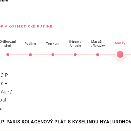
CENÍ
K V KOSMETICKÉ RUTINĚ:
Odličování
Sérum /
Masážní
Masky
Peeling
Tonikum
pleti
Ampule
přípravky
C.P. PARIS KOLAGENOVÝ PLÁT S KYSELINOU HYALURONO