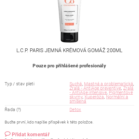
L.C.P. PARIS JEMNÁ KRÉMOVÁ GOMÁŽ 200ML
Pouze pro přihlášené profesionály
Typ / stav pleti
Suchá
,
Mastná a problematická
,
Zralá - AntiAge preventive
,
Zralá
- AntiAge intensive
,
Pigmentové
skvrny
,
Kuperóza
,
Normální a
smíšená
Řada (?)
Detox
Buďte první, kdo napíše příspěvek k této položce.
Přidat komentář