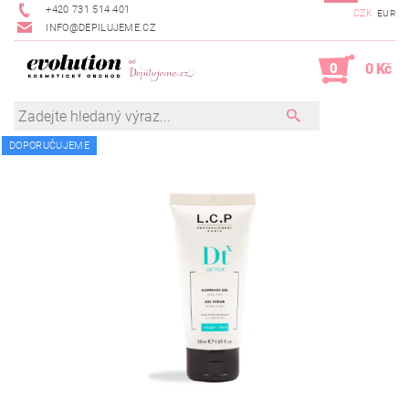
+420 731 514 401
CZK
EUR
INFO@DEPILUJEME.CZ
0
0 Kč
DOPORUČUJEME