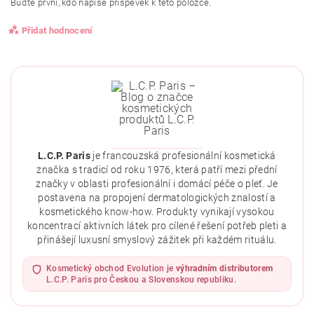
Buďte první, kdo napíše příspěvek k této položce.
Přidat hodnocení
L.C.P. Paris
je francouzská profesionální kosmetická
značka s tradicí od roku 1976, která patří mezi přední
značky v oblasti profesionální i domácí péče o pleť. Je
postavena na propojení dermatologických znalostí a
kosmetického know-how. Produkty vynikají vysokou
koncentrací aktivních látek pro cílené řešení potřeb pleti a
přinášejí luxusní smyslový zážitek při každém rituálu.
Vložením hodnocení souhlasíte se
zásadami ochrany
osobních údajů
.
Kosmetický obchod Evolution je
výhradním distributorem
L.C.P. Paris pro Českou a Slovenskou republiku.