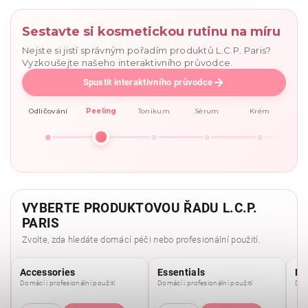
Sestavte si kosmetickou rutinu na míru
Nejste si jistí správným pořadím produktů L.C.P. Paris?
Vyzkoušejte našeho interaktivního průvodce.
Spustit interaktivního průvodce
Odličování
Peeling
Tonikum
Sérum
Krém
VYBERTE PRODUKTOVOU ŘADU L.C.P.
PARIS
Zvolte, zda hledáte domácí péči nebo profesionální použití.
Accessories
Essentials
Pu
Domácí i profesionální použití
Domácí i profesionální použití
Domá