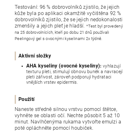
Testování: 96 % dobrovolníků zjistilo, že jejich
kůže byla po aplikaci okamžitě vyčištěna 92 %
dobrovolníků zjistilo, že se jejich nedokonalosti
zmenšily a jejich pleť je hladší.
*Test byl provedený
na 25 dobrovolnících, kteří po dobu 21 dnů používali
Peelingový gel s ovocnými kyselinami 2x týdně.
Aktivní složky
AHA kyseliny (ovocné kyseliny):
vyhlazují
texturu pleti, stimulují obnovu buněk a navracejí
pleti zářivost, zároveň podporují hydrataci
vnějších vrstev epidermis.
Použití
Naneste středně silnou vrstvu pomocí štětce,
vyhněte se oblasti očí. Nechte působit 5 až 10
minut. Navlhčenýma rukama vytvořte emulzi a
poté opláchněte pomocí houbiček.