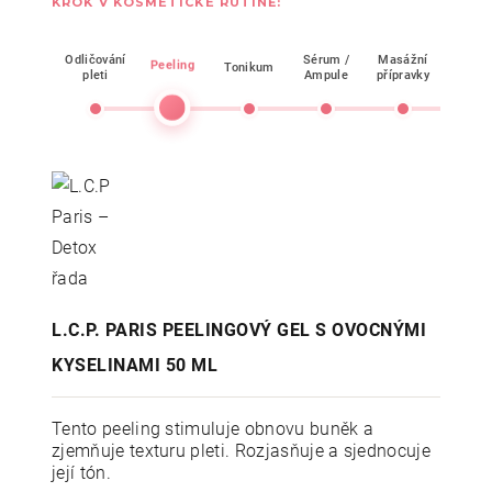
KROK V KOSMETICKÉ RUTINĚ:
Odličování
Sérum /
Masážní
Peeling
Tonikum
Mask
pleti
Ampule
přípravky
L.C.P. PARIS PEELINGOVÝ GEL S OVOCNÝMI
KYSELINAMI 50 ML
Tento peeling stimuluje obnovu buněk a
zjemňuje texturu pleti. Rozjasňuje a sjednocuje
její tón.