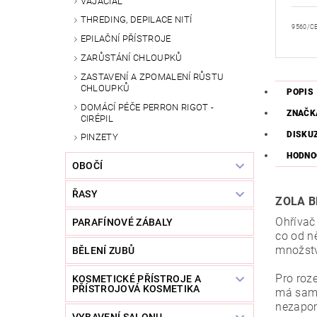
VAJACIAL
THREDING, DEPILACE NITÍ
9560/C
EPILAČNÍ PŘÍSTROJE
ZARŮSTÁNÍ CHLOUPKŮ
ZASTAVENÍ A ZPOMALENÍ RŮSTU
CHLOUPKŮ
POPIS
DOMÁCÍ PÉČE PERRON RIGOT -
ZNAČK
CIRÉPIL
DISKU
PINZETY
HODNO
OBOČÍ
ŘASY
ZOLA B
Ohřívač
PARAFÍNOVÉ ZÁBALY
co od n
množstv
BĚLENÍ ZUBŮ
Pro roz
KOSMETICKÉ PŘÍSTROJE A
PŘÍSTROJOVÁ KOSMETIKA
má samo
nezapom