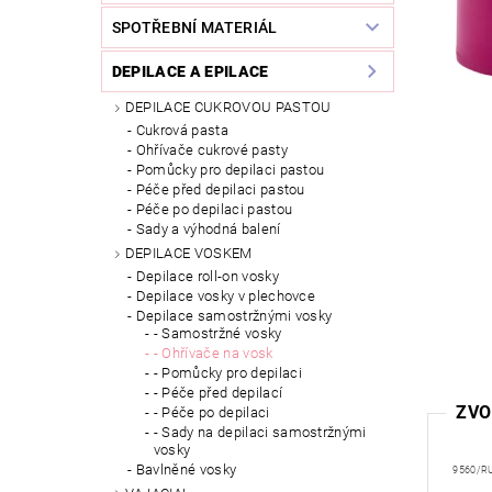
SPOTŘEBNÍ MATERIÁL
DEPILACE A EPILACE
DEPILACE CUKROVOU PASTOU
Cukrová pasta
Ohřívače cukrové pasty
Pomůcky pro depilaci pastou
Péče před depilaci pastou
Péče po depilaci pastou
Sady a výhodná balení
DEPILACE VOSKEM
Depilace roll-on vosky
Depilace vosky v plechovce
Depilace samostržnými vosky
- Samostržné vosky
- Ohřívače na vosk
- Pomůcky pro depilaci
- Péče před depilací
ZVO
- Péče po depilaci
- Sady na depilaci samostržnými
vosky
Bavlněné vosky
9560/R