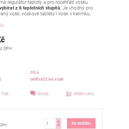
má regulátor teploty a pro rozehřátí vosku
ybírat z 6 teplotních stupňů
. Je vhodný pro
aný vosk, voskové tablety i vosk v kelímku.
íc
Kč
 Kč bez DPH
ZOLA
E
OHŘÍVAČE NA VOSK
Tisk
Dotaz
Hlídat cenu
bez DPH