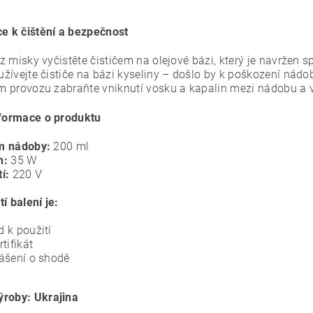
ce k čištění a bezpečnost
z misky vyčistěte čističem na olejové bázi, který je navržen 
žívejte čističe na bázi kyseliny – došlo by k poškození nádo
 provozu zabraňte vniknutí vosku a kapalin mezi nádobu a vn
nformace o produktu
m nádoby:
200 ml
n:
35 W
í:
220 V
í balení je:
 k použití
rtifikát
ášení o shodě
roby: Ukrajina