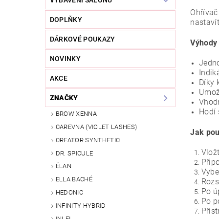
VYBAVENÍ SALONU
Ohřívač
DOPLŇKY
nastavít
DÁRKOVÉ POUKAZY
Výhody 
NOVINKY
Jedno
Indik
AKCE
Díky 
Umožň
ZNAČKY
Vhodn
Hodí 
BROW XENNA
CAREVNA (VIOLET LASHES)
Jak pou
CREATOR SYNTHETIC
Vlož
DR. SPICULE
Připo
ÉLAN
Vybe
ELLA BACHÉ
Rozs
Po ú
HEDONIC
Po po
INFINITY HYBRID
Přís
INLEI