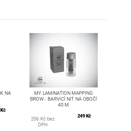
K NA
MY LAMINATION MAPPING
BROW - BARVICÍ NIT NA OBOČÍ
40 M
 Kč
249 Kč
206 Kč bez
DPH