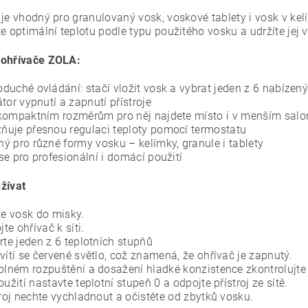
 je vhodný pro granulovaný vosk, voskové tablety i vosk v ke
e optimální teplotu podle typu použitého vosku a udržíte jej v
ohřívače ZOLA:
duché ovládání: stačí vložit vosk a vybrat jeden z 6 nabízen
átor vypnutí a zapnutí přístroje
kompaktním rozměrům pro něj najdete místo i v menším salo
uje přesnou regulaci teploty pomocí termostatu
ý pro různé formy vosku – kelímky, granule i tablety
se pro profesionální i domácí použití
žívat
te vosk do misky.
jte ohřívač k síti.
rte jeden z 6 teplotních stupňů
vítí se červené světlo, což znamená, že ohřívač je zapnutý.
plném rozpuštění a dosažení hladké konzistence zkontrolujte
užití nastavte teplotní stupeň 0 a odpojte přístroj ze sítě.
troj nechte vychladnout a očistěte od zbytků vosku.