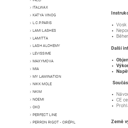
ITALWAX
Instruk
KATYA VINOG
L.C.P.PARIS
Vosk 
Nepou
LAMI LASHES
Během
LAMITTA
LASH ALCHEMY
Další i
LEVISSIME
Obje
MAXYMOVA
Výko
MIA
Napět
MY LAMINATION
Součást
NIKK MOLE
NKIM
Návod
NOEMI
CE ce
Prohl
OKO
PERFECT LINE
Země vý
PERRON RIGOT - CIRÉPIL