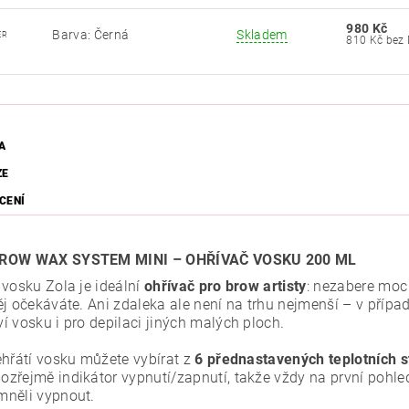
980 Kč
Barva: Černá
Skladem
ER
810 Kč 
A
ZE
CENÍ
ROW WAX SYSTEM MINI – OHŘÍVAČ VOSKU 200 ML
 vosku Zola je ideální
ohřívač pro brow artisty
: nezabere moc 
ěj očekáváte. Ani zdaleka ale není na trhu nejmenší – v příp
í vosku i pro depilaci jiných malých ploch.
ehřátí vosku můžete vybírat z
6 přednastavených teplotních 
zřejmě indikátor vypnutí/zapnutí, takže vždy na první pohle
něli vypnout.