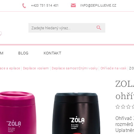
+420 731 514 401
INFO@DEPILUJEME.CZ
AM
BLOG
KONTAKT
lace a epilace
Depilace voskem
Depilace samostržnými vosky
Ohřívače na vosk
ZO
ZOL
ohří
Ohřívač
rozměrů 
Uplatněn