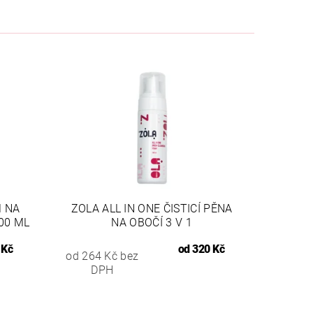
M NA
ZOLA ALL IN ONE ČISTICÍ PĚNA
00 ML
NA OBOČÍ 3 V 1
 Kč
od
320 Kč
od 264 Kč bez
DPH