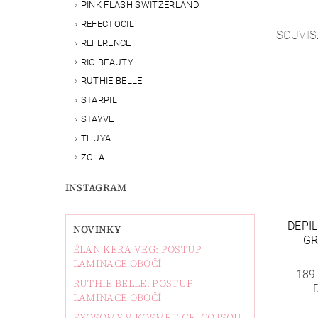
PINK FLASH SWITZERLAND
REFECTOCIL
SOUVIS
REFERENCE
RIO BEAUTY
RUTHIE BELLE
STARPIL
STAYVE
THUYA
ZOLA
INSTAGRAM
DEPI
NOVINKY
GR
ÉLAN KERA VEG: POSTUP
LAMINACE OBOČÍ
189
RUTHIE BELLE: POSTUP
LAMINACE OBOČÍ
EXOSOMY V KOSMETICE: CO JSOU