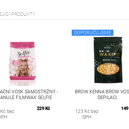
EJÍCÍ PRODUKTY
DOPORUČUJEME
LAČNÍ VOSK SAMOSTRŽNÝ -
BROW XENNA BROW VOS
ANULE FILMWAX SELFIE
DEPILACI
229 Kč
149
 Kč bez
123 Kč bez
DPH
DPH