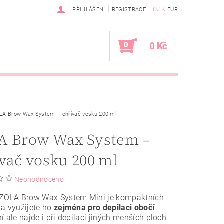
|
CZK
PŘIHLÁŠENÍ
REGISTRACE
EUR
0
0 Kč
LA Brow Wax System – ohřívač vosku 200 ml
A Brow Wax System –
vač vosku 200 ml
Neohodnoceno
 ZOLA Brow Wax System Mini je kompaktních
a využijete ho
zejména pro depilaci obočí
.
í ale najde i při depilaci jiných menších ploch.