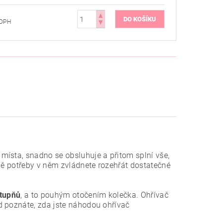
bez DPH
místa, snadno se obsluhuje a přitom splní vše,
adě potřeby v něm zvládnete rozehřát dostatečné
stupňů
, a to pouhým otočením kolečka. Ohřívač
d poznáte, zda jste náhodou ohřívač