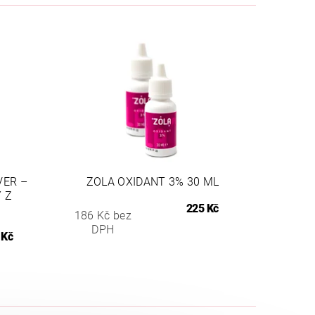
VER –
ZOLA OXIDANT 3% 30 ML
 Z
225 Kč
186 Kč bez
DPH
 Kč