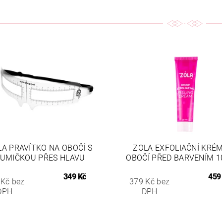
LA PRAVÍTKO NA OBOČÍ S
ZOLA EXFOLIAČNÍ KRÉ
UMIČKOU PŘES HLAVU
OBOČÍ PŘED BARVENÍM 1
349 Kč
459
 Kč bez
379 Kč bez
DPH
DPH