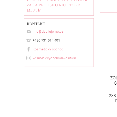
ZAČ A PROČ SE O NICH TOLIK
MLUVÍ?
KONTAKT
info
@
depilujeme.cz
+420 731 514 401
Kosmetický obchod
kosmetickyobchodevolution
ZO
G
288