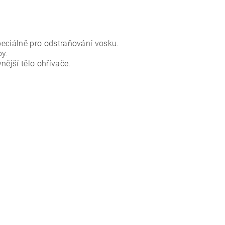
speciálně pro odstraňování vosku.
by.
ější tělo ohřívače.