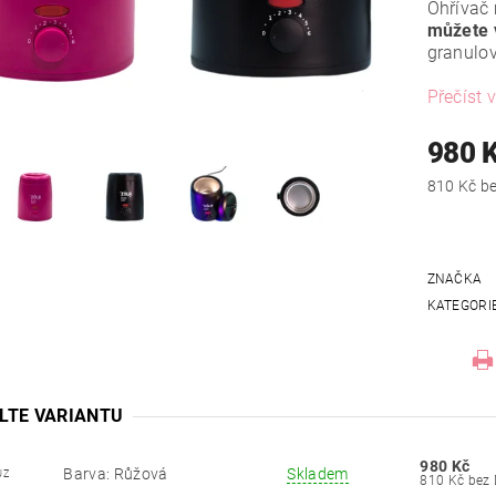
Ohřívač 
můžete v
granulov
Přečíst v
980 
810
ZNAČKA
KATEGORI
LTE VARIANTU
980 Kč
Barva: Růžová
Skladem
UZ
810 Kč 