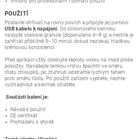
Vhodný pro profesionální i domácí použití
POUŽITÍ
Postavte ohřívač na rovný povrch a připojte jej pomocí
USB kabelu k napájení
. Do silikonového kelímku
nasypte voskové granule (doporučeno 6–8 g) a nechte je
zahřívat přibližně 5–10 minut, dokud nezískají hladkou,
krémovou konzistenci.
Před aplikací vždy otestujte teplotu vosku na malé ploše
pokožky. Nanášejte tenkou vrstvu špachtlí ve směru
růstu chloupků, po ztuhnutí odstraňte rychlým tahem
proti směru růstu. Po použití zařízení vypněte, nechte
vychladnout a kelímek očistěte.
Součástí balení je:
Návod k použití
CE certifikát
Prohlášení o shodě