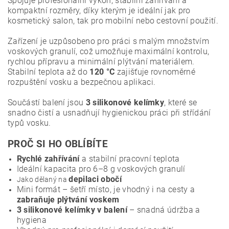
Spojuje profesionální výkon, stabilní zahřívání a
kompaktní rozměry, díky kterým je ideální jak pro
kosmetický salon, tak pro mobilní nebo cestovní použití.
Zařízení je uzpůsobeno pro práci s malým množstvím
voskových granulí, což umožňuje maximální kontrolu,
rychlou přípravu a minimální plýtvání materiálem.
Stabilní teplota až do
120 °C
zajišťuje rovnoměrné
rozpuštění vosku a bezpečnou aplikaci.
Součástí balení jsou
3 silikonové kelímky
, které se
snadno čistí a usnadňují hygienickou práci při střídání
typů vosku.
PROČ SI HO OBLÍBÍTE
Rychlé zahřívání
a stabilní pracovní teplota
Ideální kapacita pro 6–8 g voskových granulí
depilaci obočí
Jako dělaný na
Mini formát – šetří místo, je vhodný i na cesty a
zabraňuje plýtvání voskem
3 silikonové kelímky v balení
– snadná údržba a
hygiena