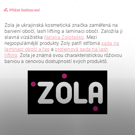
Přidat hodnocení
Zola je ukrajinská kosmetická značka zaměřená na
barvení obočí, lash lifting a laminaci obočí. Založila ji
slavná vizážistka
Natalia Zolotaško
.
Mezi
nejpopulárnější produkty Zoly patří stříbrná
sada na
laminaci obočí a řas
a
proteinová sada na lash
lifting
.
Zola je známá svou charakteristickou růžovou
barvou a cenovou dostupností svých produktů.
Vložením hodnocení souhlasíte se
zásadami ochrany
osobních údajů
.