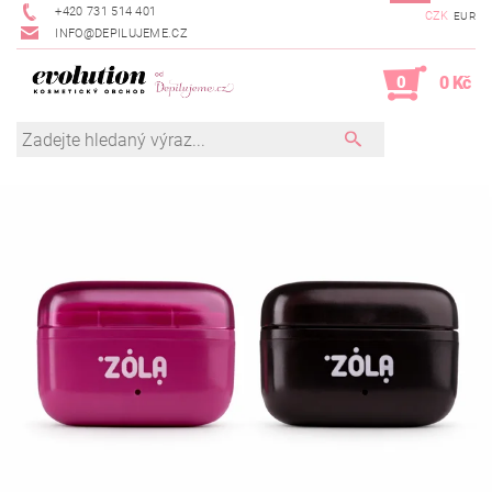
+420 731 514 401
CZK
EUR
INFO@DEPILUJEME.CZ
0
0 Kč