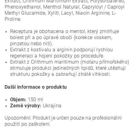
Extract, Crithmum Maritimum Extract, Polysorbate-80,
Phenoxyethanol, Menthol Natural, Capryloyl / Caproyl
Methyl Glucamide, Xylitl, Lacyl, Niacin Arginine, L-
Proline.
Receptura je obohacena o mentol, který zmírňuje
bolest při a po úpravě obočí (korekce voskem,
pinzetou nebo nití).
Extrakt z kostivalu a arginin podporují rychlou
regeneraci a hojení pokožky po proceduře.
Extrakt z Crithmum maritimum (motaru přímořského)
stimuluje produkci jedinečných lipidů, které utěsňují
strukturu pokožky a zabraňují ztrátě vlhkosti.
Další informace o produktu
Objem:
150 ml
Země výroby:
Ukrajina
Upozornění: Produkt je určen pouze na profesionální
použití po zaškolení.