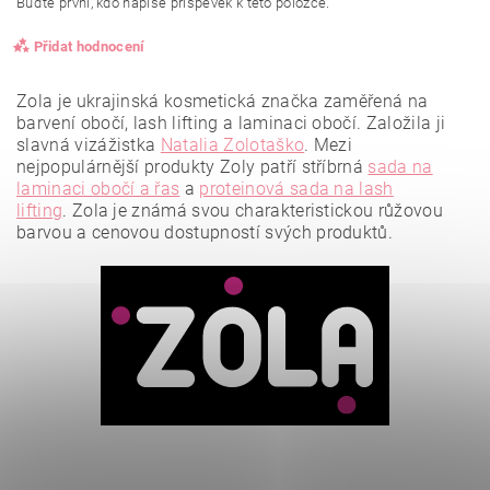
Buďte první, kdo napíše příspěvek k této položce.
Přidat hodnocení
Zola je ukrajinská kosmetická značka zaměřená na
barvení obočí, lash lifting a laminaci obočí. Založila ji
slavná vizážistka
Natalia Zolotaško
.
Mezi
nejpopulárnější produkty Zoly patří stříbrná
sada na
laminaci obočí a řas
a
proteinová sada na lash
lifting
.
Zola je známá svou charakteristickou růžovou
barvou a cenovou dostupností svých produktů.
Vložením hodnocení souhlasíte se
zásadami ochrany
osobních údajů
.