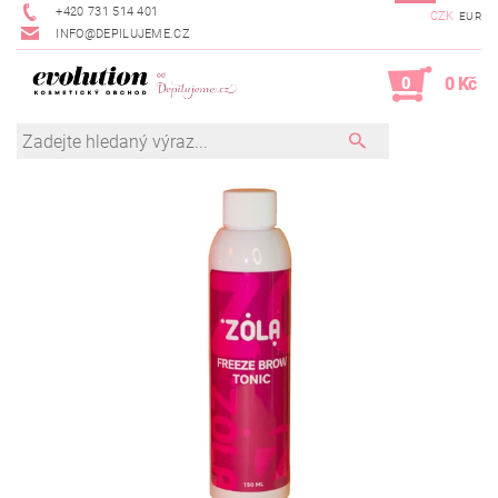
+420 731 514 401
CZK
EUR
INFO@DEPILUJEME.CZ
0
0 Kč