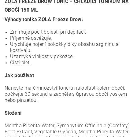
ZOLA FREEZE BROW TONIC – CHLADICÍ TONIKUM NA
OBOČÍ 150 ML
Výhody tonika ZOLA Freeze Brow:
Zmírňuje pocit bolesti při depilaci.
Příjemně osvěžuje.
Urychluje hojení pokožky díky obsahu argininu a
kostivalu.
Uzamyká vlhkost v pokožce.
Čistí pleť.
Jak používat
Naneste malé množství toneru na oblast kolem obočí,
počkejte 30 sekund a začněte s úpravou obočí voskem
nebo pinzetou.
Složení
Mentha Piperita Water, Symphytum Officinale (Comfrey)
Root Extract, Vegetable Glycerin, Mentha Piperita Water