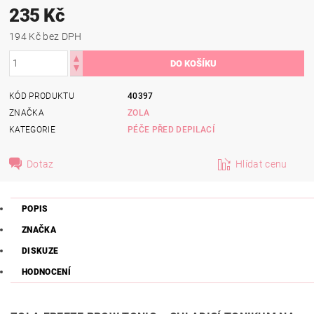
235 Kč
194 Kč bez DPH
KÓD PRODUKTU
40397
ZNAČKA
ZOLA
KATEGORIE
PÉČE PŘED DEPILACÍ
Dotaz
Hlídat cenu
POPIS
ZNAČKA
DISKUZE
HODNOCENÍ