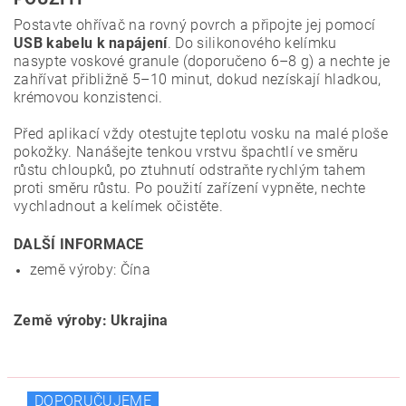
Postavte ohřívač na rovný povrch a připojte jej pomocí
USB kabelu k napájení
. Do silikonového kelímku
nasypte voskové granule (doporučeno 6–8 g) a nechte je
zahřívat přibližně 5–10 minut, dokud nezískají hladkou,
krémovou konzistenci.
Před aplikací vždy otestujte teplotu vosku na malé ploše
pokožky. Nanášejte tenkou vrstvu špachtlí ve směru
růstu chloupků, po ztuhnutí odstraňte rychlým tahem
proti směru růstu. Po použití zařízení vypněte, nechte
vychladnout a kelímek očistěte.
DALŠÍ INFORMACE
země výroby: Čína
Země výroby: Ukrajina
DOPORUČUJEME