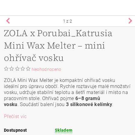
1
z 2
ZOLA x Porubai_Katrusia
Mini Wax Melter – mini
ohřívač vosku
Neohodnoceno
ZOLA Mini Wax Melter je kompaktní ohřívač vosku
ideální pro úpravu obočí. Rychle roztavuje malé množství
vosku, udržuje stabilní teplotu a šetří materiál i místo na
pracovním stole. Ohřívač pojme
6–8 gramů
vosku
. Součástí balení jsou
3 silikonové kelímky
.
Přečíst víc
Dostupnost
Skladem