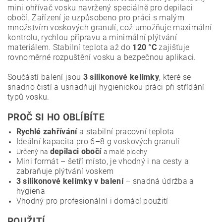
mini ohřívač vosku navržený speciálně pro depilaci
obočí.
Zařízení je uzpůsobeno pro práci s malým
množstvím voskových granulí, což umožňuje maximální
kontrolu, rychlou přípravu a minimální plýtvání
materiálem. Stabilní teplota až do
120 °C
zajišťuje
rovnoměrné rozpuštění vosku a bezpečnou aplikaci.
Součástí balení jsou
3 silikonové kelímky
, které se
snadno čistí a usnadňují hygienickou práci při střídání
typů vosku.
PROČ SI HO OBLÍBÍTE
Rychlé zahřívání
a stabilní pracovní teplota
Ideální kapacita pro 6–8 g voskových granulí
depilaci obočí
Určený na
a malé plochy
Mini formát – šetří místo, je vhodný i na cesty a
zabraňuje plýtvání voskem
3 silikonové kelímky v balení
– snadná údržba a
hygiena
Vhodný pro profesionální i domácí použití
POUŽITÍ