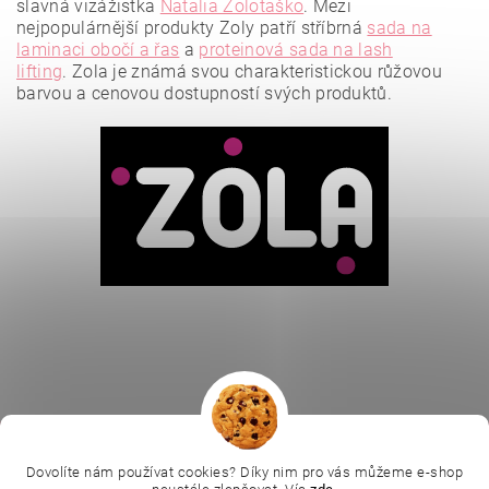
slavná vizážistka
Natalia Zolotaško
.
Mezi
nejpopulárnější produkty Zoly patří stříbrná
sada na
laminaci obočí a řas
a
proteinová sada na lash
lifting
.
Zola je známá svou charakteristickou růžovou
barvou a cenovou dostupností svých produktů.
Vložením hodnocení souhlasíte se
zásadami ochrany
osobních údajů
.
|
|
|
Ella Baché
L.C.P. Paris
Kosmetická škola
|
Online kosmetické kurzy
Kozmetickyobchod.sk
Dovolíte nám používat cookies? Díky nim pro vás můžeme e-shop