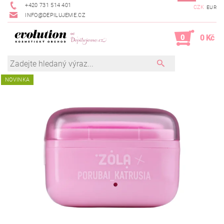
+420 731 514 401
CZK
EUR
INFO@DEPILUJEME.CZ
0
0 Kč
NOVINKA