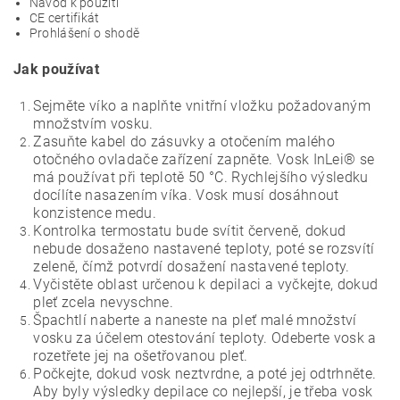
Návod k použití
CE certifikát
Prohlášení o shodě
Jak používat
Sejměte víko a naplňte vnitřní vložku požadovaným
množstvím vosku.
Zasuňte kabel do zásuvky a otočením malého
otočného ovladače zařízení zapněte. Vosk InLei® se
má používat při teplotě 50 °C. Rychlejšího výsledku
docílíte nasazením víka. Vosk musí dosáhnout
konzistence medu.
Kontrolka termostatu bude svítit červeně, dokud
nebude dosaženo nastavené teploty, poté se rozsvítí
zeleně, čímž potvrdí dosažení nastavené teploty.
Vyčistěte oblast určenou k depilaci a vyčkejte, dokud
pleť zcela nevyschne.
Špachtlí naberte a naneste na pleť malé množství
vosku za účelem otestování teploty. Odeberte vosk a
rozetřete jej na ošetřovanou pleť.
Počkejte, dokud vosk neztvrdne, a poté jej odtrhněte.
Aby byly výsledky depilace co nejlepší, je třeba vosk