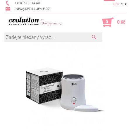
+420 731 514 401
CZK
EUR
INFO@DEPILUJEME.CZ
0
0 Kč