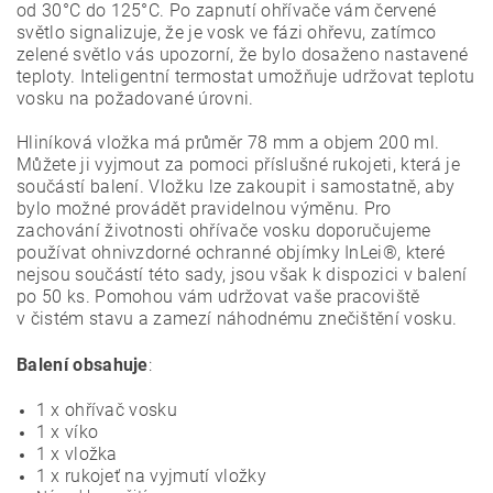
od 30°C do 125°C. Po zapnutí ohřívače vám červené
světlo signalizuje, že je vosk ve fázi ohřevu, zatímco
zelené světlo vás upozorní, že bylo dosaženo nastavené
teploty. Inteligentní termostat umožňuje udržovat teplotu
vosku na požadované úrovni.
Hliníková vložka má průměr 78 mm a objem 200 ml.
Můžete ji vyjmout za pomoci příslušné rukojeti, která je
součástí balení. Vložku lze zakoupit i samostatně, aby
bylo možné provádět pravidelnou výměnu. Pro
zachování životnosti ohřívače vosku doporučujeme
používat ohnivzdorné ochranné objímky InLei®, které
nejsou součástí této sady, jsou však k dispozici v balení
po 50 ks. Pomohou vám udržovat vaše pracoviště
v čistém stavu a zamezí náhodnému znečištění vosku.
Balení obsahuje
:
1 x ohřívač vosku
1 x víko
1 x vložka
1 x rukojeť na vyjmutí vložky