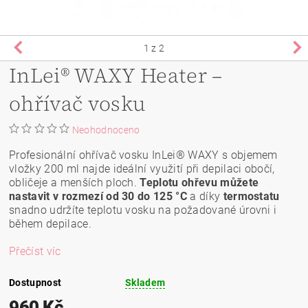
1
z 2
InLei® WAXY Heater –
ohřívač vosku
Neohodnoceno
Profesionální ohřívač vosku InLei® WAXY s objemem
vložky 200 ml najde ideální využití při depilaci obočí,
obličeje a menších ploch.
Teplotu ohřevu můžete
nastavit v rozmezí od 30 do 125 °C
a díky
termostatu
snadno udržíte teplotu vosku na požadované úrovni i
během depilace.
Přečíst víc
Dostupnost
Skladem
960 Kč