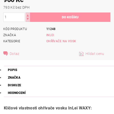
793 Kč bez DPH
KÓD PRODUKTU
11248
ZNAČKA
INLEI
KATEGORIE
OHŘÍVAČE NA VOSK
Dotaz
Hlídat cenu
POPIS
ZNAČKA
DISKUZE
HODNOCENÍ
Klíčové vlastnosti ohřívače vosku InLei WAXY: