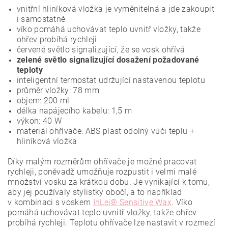
vnitřní hliníková vložka je vyměnitelná a jde zakoupit
i samostatně
víko pomáhá uchovávat teplo uvnitř vložky, takže
ohřev probíhá rychleji
červené světlo signalizující, že se vosk ohřívá
zelené světlo signalizující dosažení požadované
teploty
inteligentní termostat udržující nastavenou teplotu
průměr vložky: 78 mm
objem: 200 ml
délka napájecího kabelu: 1,5 m
výkon: 40 W
materiál ohřívače: ABS plast odolný vůči teplu +
hliníková vložka
Díky malým rozměrům ohřívače je možné pracovat
rychleji, poněvadž umožňuje rozpustit i velmi malé
množství vosku za krátkou dobu. Je vynikající k tomu,
aby jej používaly stylistky obočí, a to například
v kombinaci s voskem
InLei® Sensitive Wax
. Víko
pomáhá uchovávat teplo uvnitř vložky, takže ohřev
probíhá rychleji. Teplotu ohřívače lze nastavit v rozmezí