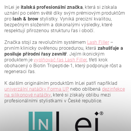
InLei je
italská profesionální značka
, která si získala
uznání po celém světě díky svým prémiovým produktům
pro
lash & brow
stylistky. Vyniká precizní kvalitou,
bezpečným složením a dokonalými výsledky, které
respektují přirozenou strukturu řas i obočí.
Značka stojí za revolučním systémem
Lash Filler
–
prvním klinicky ověřenou procedurou, která
zahušťuje a
posiluje přírodní řasy zevnitř
. Jejím ikonickým
produktem je
vyplňovač řas Lash Filler
, třetí krok
obohacený o Biotin Tripeptide-1, který podporuje růst a
regeneraci řas.
K dalším originálním produktům InLei patří například
Vložením hodnocení souhlasíte se
zásadami ochrany
osobních údajů
.
univerzální natáčky Forma UP
nebo oblíbená
dezinfekce
na silikonové natáčky
, které si získaly oblibu mezi
profesionálními stylistkami v České republice.