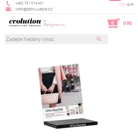
+420 731 514 401
CZK
EUR
INFO@DEPILUJEME.CZ
0
0 Kč