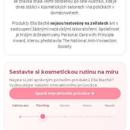
se značka stala velmi oblíbenou po celé Austrálii, kde je
dnes stálicí v kosmetických salonech i na poličkách v
domácnostech.
Vložením hodnocení souhlasíte se
zásadami ochrany
osobních údajů
.
Produkty Ella Baché
nejsou testovány na zvířatech
ani v
zastoupení žádnými nezávislými laboratořemi. Společnost
je hrdým držitelem ceny Personal Care with Principle
Award, kterou představila The National Anti-Vivisection
Society.
Sestavte si kosmetickou rutinu na míru
Nejste si jistí správným pořadím produktů Ella Baché?
Vyzkoušejte našeho interaktivního průvodce.
Spustit interaktivního průvodce
Odličování
Peeling
Sérum
Krém
Masáž