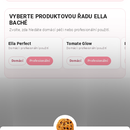
VYBERTE PRODUKTOVOU ŘADU ELLA
BACHÉ
Zvolte, zda hledáte domácí péči nebo profesionální použití.
Ella Perfect
Tomate Glow
Mo
Domácí i profesionální použití
Domácí i profesionální použití
Domá
Domácí
Profesionální
Domácí
Profesionální
D