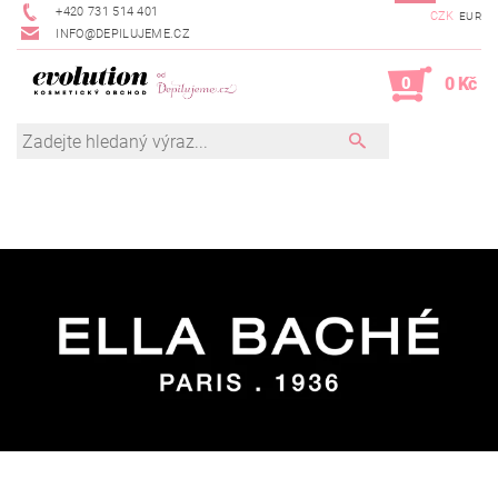
+420 731 514 401
CZK
EUR
INFO@DEPILUJEME.CZ
0
0 Kč