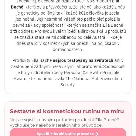
značka. Společnost založila v roce 1936 madam
Ella
Baché
, která byla přesvědčena, že, stejně jako každý z nás
je geneticky odlišný, tak i každá kůže člověka je zcela
jedinečná. Její nesmírná vášeň pro péči o pleť položila
pevné základy společnosti, kterých se značka Ella Baché
drží dodnes. Pro svou kvalitní péči a širokou škálu produktů
se značka stala velmi oblíbenou po celé Austrálii, kde je
dnes stálicí v kosmetických salonech i na poličkách v
domácnostech.
Vložením hodnocení souhlasíte se
zásadami ochrany
osobních údajů
.
Produkty Ella Baché
nejsou testovány na zvířatech
ani v
zastoupení žádnými nezávislými laboratořemi. Společnost
je hrdým držitelem ceny Personal Care with Principle
Award, kterou představila The National Anti-Vivisection
Society.
Sestavte si kosmetickou rutinu na míru
Nejste si jistí správným pořadím produktů Ella Baché?
Vyzkoušejte našeho interaktivního průvodce.
Spustit interaktivního průvodce