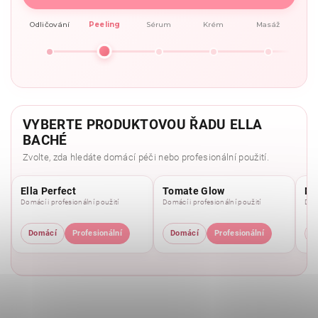
Odličování
Peeling
Sérum
Krém
Masáž
VYBERTE PRODUKTOVOU ŘADU ELLA
BACHÉ
Zvolte, zda hledáte domácí péči nebo profesionální použití.
Ella Perfect
Tomate Glow
Mo
Domácí i profesionální použití
Domácí i profesionální použití
Domá
Domácí
Profesionální
Domácí
Profesionální
D