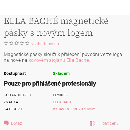
ELLA BACHÉ magnetické
pásky s novým logem
Neohodnoceno
Magnetické pásky slouží k přelepení původní verze loga
na nové na
kovovém stojanu Ella Baché
.
Dostupnost
Skladem
Pouze pro přihlášené profesionály
KÓD PRODUKTU
LE23038
ZNAČKA
ELLA BACHÉ
KATEGORIE
VYBAVENÍ PROVOZOVNY
Dotaz
Hlídat cenu