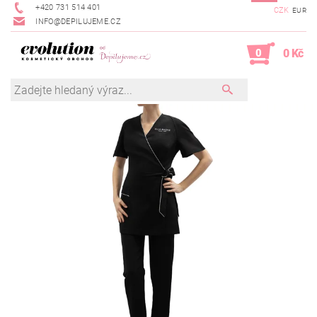
+420 731 514 401
CZK
EUR
INFO@DEPILUJEME.CZ
0
0 Kč