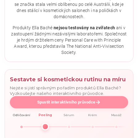
se značka stala velmi oblíbenou po celé Austrálii, kde je
dnes stálicí v kosmetických salonech i na poličkách v
domácnostech.
Vložením hodnocení souhlasíte se
zásadami ochrany
osobních údajů
.
Produkty Ella Baché
nejsou testovány na zvířatech
ani v
zastoupení žádnými nezávislými laboratořemi. Společnost
je hrdým držitelem ceny Personal Care with Principle
Award, kterou představila The National Anti-Vivisection
Society.
Sestavte si kosmetickou rutinu na míru
Nejste si jistí správným pořadím produktů Ella Baché?
Vyzkoušejte našeho interaktivního průvodce.
Spustit interaktivního průvodce
Odličování
Peeling
Sérum
Krém
Masáž