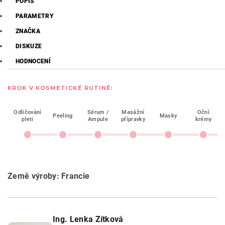
POPIS
PARAMETRY
ZNAČKA
DISKUZE
HODNOCENÍ
KROK V KOSMETICKÉ RUTINĚ:
Odličování
Sérum /
Masážní
Oční
Peeling
Masky
pleti
Ampule
přípravky
krémy
Země výroby: Francie
Ing. Lenka Zítková