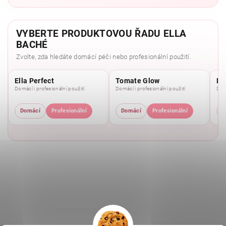
VYBERTE PRODUKTOVOU ŘADU ELLA
BACHÉ
Zvolte, zda hledáte domácí péči nebo profesionální použití.
Ella Perfect
Tomate Glow
Mo
Domácí i profesionální použití
Domácí i profesionální použití
Domá
Domácí
Profesionální
Domácí
Profesionální
D