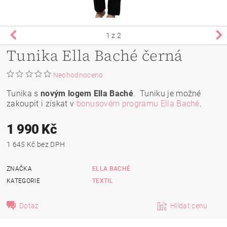
1
z 2
Tunika Ella Baché černá
Neohodnoceno
Tunika s
novým logem Ella Baché
. Tuniku je možné
zakoupit i získat v
bonusovém programu Ella Baché
.
1 990 Kč
1 645 Kč bez DPH
ZNAČKA
ELLA BACHÉ
KATEGORIE
TEXTIL
Dotaz
Hlídat cenu