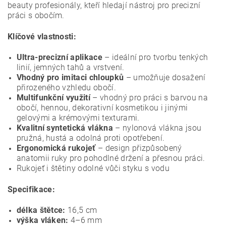
beauty profesionály, kteří hledají nástroj pro precizní
práci s obočím.
Klíčové vlastnosti:
Ultra-precizní aplikace
– ideální pro tvorbu tenkých
linií, jemných tahů a vrstvení.
Vhodný pro imitaci chloupků
– umožňuje dosažení
přirozeného vzhledu obočí.
Multifunkční využití
– vhodný pro práci s barvou na
obočí, hennou, dekorativní kosmetikou i jinými
gelovými a krémovými texturami.
Kvalitní syntetická vlákna
– nylonová vlákna jsou
pružná, hustá a odolná proti opotřebení.
Ergonomická rukojeť
– design přizpůsobený
anatomii ruky pro pohodlné držení a přesnou práci.
Rukojeť i štětiny odolné vůči styku s vodu
Specifikace:
délka štětce:
16,5 cm
výška vláken:
4–6 mm