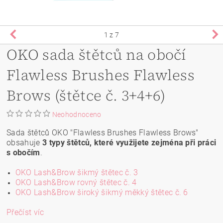
1
z 7
OKO sada štětců na obočí
Flawless Brushes Flawless
Brows (štětce č. 3+4+6)
Neohodnoceno
Sada štětců OKO "Flawless Brushes Flawless Brows"
obsahuje
3 typy štětců, které využijete zejména při práci
s obočím
.
OKO Lash&Brow šikmý štětec č. 3
OKO Lash&Brow rovný štětec č. 4
OKO Lash&Brow široký šikmý měkký štětec č. 6
Přečíst víc