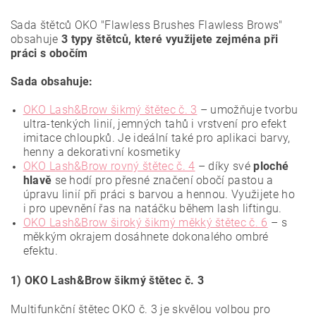
Sada štětců OKO "Flawless Brushes Flawless Brows"
obsahuje
3 typy štětců, které využijete zejména při
práci s obočím
Sada obsahuje:
OKO Lash&Brow šikmý štětec č. 3
– umožňuje tvorbu
ultra-tenkých linií, jemných tahů i vrstvení pro efekt
imitace chloupků. Je ideální také pro aplikaci barvy,
henny a dekorativní kosmetiky
OKO Lash&Brow rovný štětec č. 4
– díky své
ploché
hlavě
se hodí pro přesné značení obočí pastou a
úpravu linií při práci s barvou a hennou. Využijete ho
i pro upevnění řas na natáčku během lash liftingu.
OKO Lash&Brow široký šikmý měkký štětec č. 6
– s
měkkým okrajem dosáhnete dokonalého ombré
efektu.
1) OKO Lash&Brow šikmý štětec č. 3
Multifunkční štětec OKO č. 3 je skvělou volbou pro