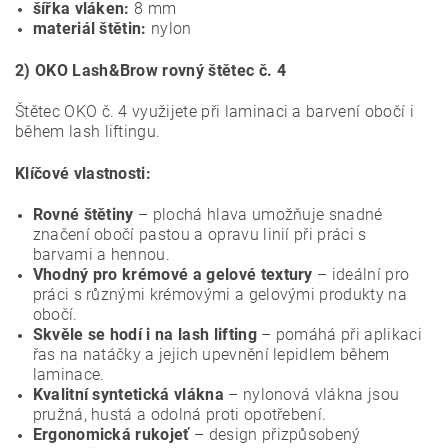
šířka vláken:
8 mm
materiál štětin:
nylon
2) OKO Lash&Brow rovný štětec č. 4
Štětec OKO č. 4 využijete při laminaci a barvení obočí i
během lash liftingu.
Klíčové vlastnosti:
Rovné štětiny
– plochá hlava umožňuje snadné
značení obočí pastou a opravu linií při práci s
barvami a hennou.
Vhodný pro krémové a gelové textury
– ideální pro
práci s různými krémovými a gelovými produkty na
obočí.
Skvěle se hodí i na lash lifting
– pomáhá při aplikaci
řas na natáčky a jejich upevnění lepidlem během
laminace.
Kvalitní syntetická vlákna
– nylonová vlákna jsou
pružná, hustá a odolná proti opotřebení.
Ergonomická rukojeť
– design přizpůsobený