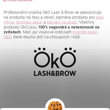
Přidat hodnocení
Profesionální značka OkO Lash & Brow se specializuje
na produkty na řasy a obočí, zejména produkty pro
lash
lifting
,
laminaci obočí
a
barvení na obočí
. Všechny
produkty OkO jsou
100% veganské a netestované na
zvířatech
. Mezi její vlajkové lodě patří
hybridní barvy
H2O
, které dlouho drží na chloupcích i kůži.
Vložením hodnocení souhlasíte se
zásadami ochrany
osobních údajů
.