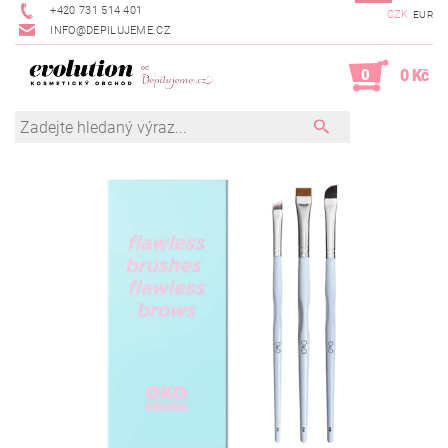
+420 731 514 401
CZK
EUR
INFO@DEPILUJEME.CZ
0
0 Kč