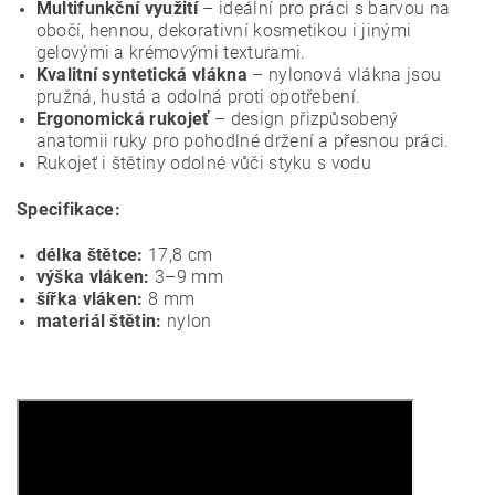
Multifunkční využití
– ideální pro práci s barvou na
obočí, hennou, dekorativní kosmetikou i jinými
gelovými a krémovými texturami.
Kvalitní syntetická vlákna
– nylonová vlákna jsou
pružná, hustá a odolná proti opotřebení.
Ergonomická rukojeť
– design přizpůsobený
anatomii ruky pro pohodlné držení a přesnou práci.
Rukojeť i štětiny odolné vůči styku s vodu
Specifikace:
délka štětce:
17,8 cm
výška vláken:
3–9 mm
šířka vláken:
8 mm
materiál štětin:
nylon