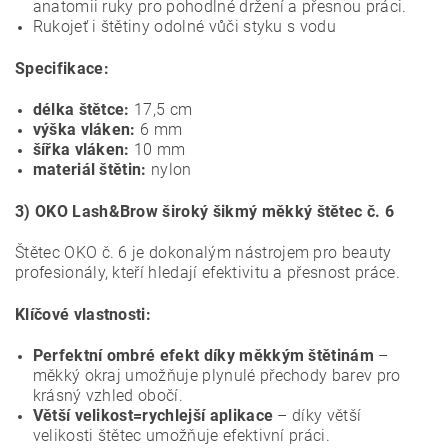
anatomii ruky pro pohodlné držení a přesnou práci.
Rukojeť i štětiny odolné vůči styku s vodu
Specifikace:
délka štětce:
17,5 cm
výška vláken:
6 mm
šířka vláken:
10 mm
materiál štětin:
nylon
3) OKO Lash&Brow široký šikmý měkký štětec č. 6
Štětec OKO č. 6 je dokonalým nástrojem pro beauty
profesionály, kteří hledají efektivitu a přesnost práce.
Klíčové vlastnosti:
Perfektní ombré efekt
díky měkkým štětinám
–
měkký okraj umožňuje plynulé přechody barev pro
krásný vzhled obočí.
Větší velikost=rychlejší aplikace
– díky větší
velikosti štětec umožňuje efektivní práci.