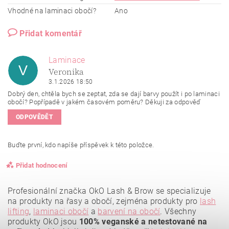
Vhodné na laminaci obočí?
Ano
Přidat komentář
Laminace
V
Veronika
3.1.2026 18:50
Dobrý den, chtěla bych se zeptat, zda se dají barvy použít i po laminaci
obočí? Popřípadě v jakém časovém poměru? Děkuji za odpověď
ODPOVĚDĚT
Buďte první, kdo napíše příspěvek k této položce.
Přidat hodnocení
Profesionální značka OkO Lash & Brow se specializuje
na produkty na řasy a obočí, zejména produkty pro
lash
lifting
,
laminaci obočí
a
barvení na obočí
. Všechny
produkty OkO jsou
100% veganské a netestované na