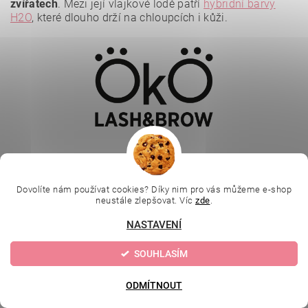
zvířatech
. Mezi její vlajkové lodě patří
hybridní barvy
H2O
, které dlouho drží na chloupcích i kůži.
Vložením hodnocení souhlasíte se
zásadami ochrany
osobních údajů
.
Dovolíte nám používat cookies? Díky nim pro vás můžeme e-shop
neustále zlepšovat. Víc
zde
.
NASTAVENÍ
|
|
|
Ella Baché
L.C.P. Paris
Kosmetická škola
|
Online kosmetické kurzy
Kozmetickyobchod.sk
SOUHLASÍM
ODMÍTNOUT
Upravit nastavení
2026 © Evolution | Depilujeme.cz, všechna práva vyhrazena