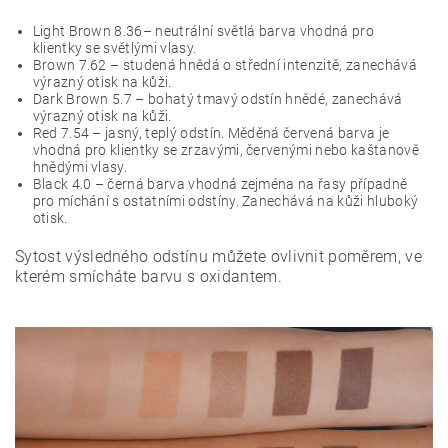
Light Brown 8.36– neutrální světlá barva vhodná pro
klientky se světlými vlasy.
Brown 7.62 – studená hnědá o střední intenzitě, zanechává
výrazný otisk na kůži.
Dark Brown 5.7 – bohatý tmavý odstín hnědé, zanechává
výrazný otisk na kůži.
Red 7.54 – jasný, teplý odstín. Měděná červená barva je
vhodná pro klientky se zrzavými, červenými nebo kaštanově
hnědými vlasy.
Black 4.0 – černá barva vhodná zejména na řasy případně
pro míchání s ostatními odstíny. Zanechává na kůži hluboký
otisk.
Sytost výsledného odstínu můžete ovlivnit poměrem, ve
kterém smícháte barvu s oxidantem.