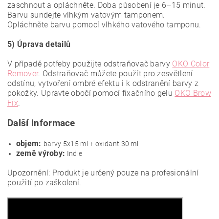
zaschnout a opláchněte. Doba působení je 6–15 minut.
Barvu sundejte vlhkým vatovým tamponem.
Opláchněte barvu pomocí vlhkého vatového tamponu.
5) Úprava detailů
V případě potřeby použijte odstraňovač barvy
OKO Color
Remover
. Odstraňovač můžete použít pro zesvětlení
odstínu, vytvoření ombré efektu i k odstranění barvy z
pokožky. Upravte obočí pomocí fixačního gelu
OKO Brow
Fix
.
Další informace
objem:
barvy 5x15 ml + oxidant 30 ml
země výroby:
Indie
Upozornění: Produkt je určený pouze na profesionální
použití po zaškolení.