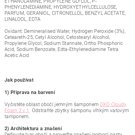
ETHANOLAMINE, PROPYLENE GLYCOL, P-
PHENYLENEDIAMINE, HYDROXYETHYLCELLULOSE,
PARFUM, GERANIOL, CITRONELLOL, BENZYL ACETATE,
LINALOOL, EDTA
Oxidant: Demineralised Water, Hydrogen Peroxide (3%),
Ceteareth-25, Cetyl Alcohol, Cetostearyl Alcohol,
Propylene Glycol, Sodium Stannate, Ortho Phosphoric
Acid, Sodium Benzoate, Edta-Ethylenediamine Tetra
Acetic Acid
Jak používat
1) Příprava na barvení
Vyčistěte oblast obočí jemným šamponem
OKO Cloudy
Foam 3 v 1
. Odstraňte zbytky šamponu vlhkým vatovým
tamponem.
2) Architektura a značení
Definujte tvar obočí a proveďte značení pomocí pasty