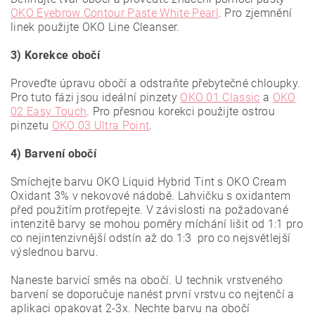
OKO Eyebrow Contour Paste White Pearl
. Pro zjemnění
linek použijte OKO Line Cleanser.
3) Korekce obočí
Proveďte úpravu obočí a odstraňte přebytečné chloupky.
Pro tuto fázi jsou ideální pinzety
OKO 01 Classic
a
OKO
02 Easy Touch
. Pro přesnou korekci použijte ostrou
pinzetu
OKO 03 Ultra Point
.
4) Barvení obočí
Smíchejte barvu OKO Liquid Hybrid Tint s OKO Cream
Oxidant 3% v nekovové nádobě. Lahvičku s oxidantem
před použitím protřepejte. V závislosti na požadované
intenzitě barvy se mohou poměry míchání lišit od 1:1 pro
co nejintenzivnější odstín až do 1:3 pro co nejsvětlejší
výslednou barvu.
Naneste barvicí směs na obočí. U technik vrstveného
barvení se doporučuje nanést první vrstvu co nejtenčí a
aplikaci opakovat 2-3x. Nechte barvu na obočí