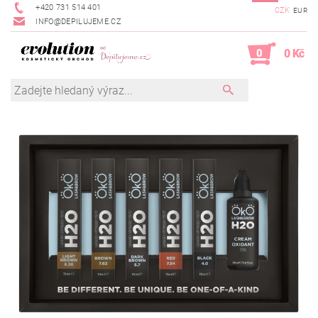
+420 731 514 401
CZK
EUR
INFO@DEPILUJEME.CZ
0
0 Kč