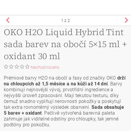
1
z 2
OKO H2O Liquid Hybrid Tint
sada barev na obočí 5×15 ml +
oxidant 30 ml
Neohodnoceno
Prémiové barvy H2O na obočí a řasy od značky OKO
drží
na chloupcích až 1,5 měsíce a na kůži až 14 dní
. Barvy
kombinují nejnovější vývoj, prvotřídní ingredience a
nejvyšší úroveň zpracování. Mají tekutou texturu, díky
čemuž snadno vyplňují nerovnosti pokožky a poskytují
tak extra rovnoměrný výsledek obarvení.
Sada obsahuje
5 barev + oxidant
. Pečlivě vytvořená barevná paleta
zahrnuje jak viditelné odstíny pro chloupky, tak jemné
podtóny pro pokožku.