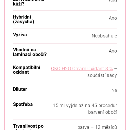
Ano
kůži?
Hybridní
Ano
(zasychá)
Výživa
Neobsahuje
Vhodná na
Ano
laminaci obočí?
Kompatibilní
OKO H2O Cream Oxidant 3 %
–
oxidant
součástí sady
Diluter
Ne
Spotřeba
15 ml vyjde až na 45 procedur
barvení obočí
Trvanlivost po
barva – 12 měsíců