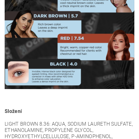
Složení
LIGHT BROWN 8.36: AQUA, SODIUM LAURETH SULFATE,
ETHANOLAMINE, PROPYLENE GLYCOL,
HYDROXYETHYLCELLULOSE, P-AMINOPHENOL,