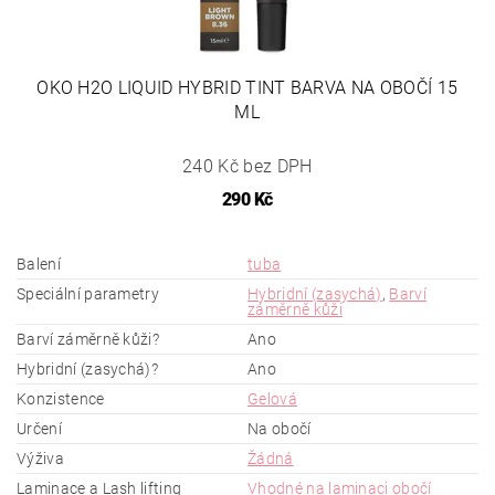
OKO H2O LIQUID HYBRID TINT BARVA NA OBOČÍ 15
ML
240 Kč bez DPH
290 Kč
Balení
tuba
Speciální parametry
Hybridní (zasychá)
,
Barví
záměrně kůži
Barví záměrně kůži?
Ano
Hybridní (zasychá)?
Ano
Konzistence
Gelová
Určení
Na obočí
Výživa
Žádná
Laminace a Lash lifting
Vhodné na laminaci obočí