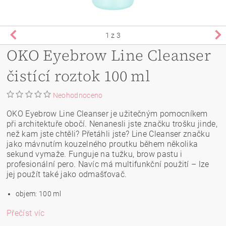
1
z 3
OKO Eyebrow Line Cleanser
čistící roztok 100 ml
Neohodnoceno
OKO Eyebrow Line Cleanser je užitečným pomocníkem
při architektuře obočí. Nenanesli jste značku trošku jinde,
než kam jste chtěli? Přetáhli jste? Line Cleanser značku
jako mávnutím kouzelného proutku během několika
sekund vymaže. Funguje na tužku, brow pastu i
profesionální pero. Navíc má multifunkční použití – lze
jej použít také jako odmašťovač.
objem: 100 ml
Přečíst víc