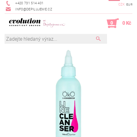
+420 731 514 401
CZK
EUR
INFO@DEPILUJEME.CZ
0
0 Kč