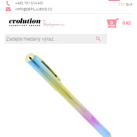
+420 731 514 401
CZK
EUR
INFO@DEPILUJEME.CZ
0
0 Kč