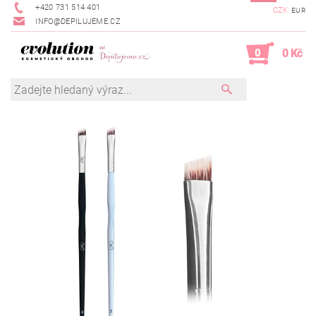
+420 731 514 401
CZK
EUR
INFO@DEPILUJEME.CZ
0
0 Kč