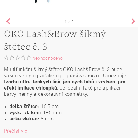
1
z 4
OKO Lash&Brow šikmý
štětec č. 3
Neohodnoceno
Multifunkční šikmý štětec OKO Lash&Brow č. 3 bude
vaším věrným parťákem při práci s obočím. Umožňuje
tvorbu ultra-tenkých linií, jemných tahů i vrstvení pro
efekt imitace chloupků
. Je ideální také pro aplikaci
barvy, henny a dekorativní kosmetiky.
délka štětce:
16,5 cm
výška vláken:
4–6 mm
šířka vláken:
8 mm
Přečíst víc