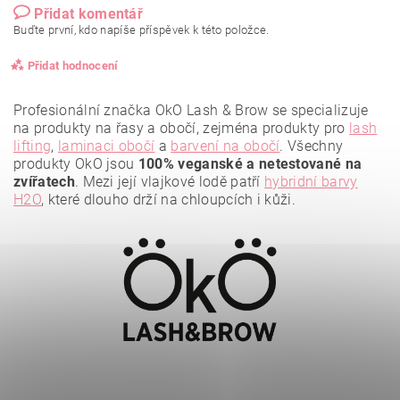
Přidat komentář
Buďte první, kdo napíše příspěvek k této položce.
Přidat hodnocení
Profesionální značka OkO Lash & Brow se specializuje
na produkty na řasy a obočí, zejména produkty pro
lash
lifting
,
laminaci obočí
a
barvení na obočí
. Všechny
produkty OkO jsou
100% veganské a netestované na
zvířatech
. Mezi její vlajkové lodě patří
hybridní barvy
H2O
, které dlouho drží na chloupcích i kůži.
Vložením hodnocení souhlasíte se
zásadami ochrany
osobních údajů
.