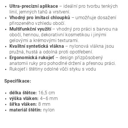
Ultra-precizní aplikace
– ideální pro tvorbu tenkých
linií, jemných tahů a vrstvení.
Vhodný pro imitaci chloupků
– umožňuje dosažení
přirozeného vzhledu obočí.
Multifunkční využití
– vhodný pro práci s barvou na
obočí, hennou, dekorativní kosmetikou i jinými
gelovými a krémovými texturami.
Kvalitní syntetická vlákna
– nylonová vlákna jsou
pružná, hustá a odolná proti opotřebení.
Ergonomická rukojeť
– design přizpůsobený
anatomii ruky pro pohodlné držení a přesnou práci.
Rukojeť i štětiny odolné vůči styku s vodu
Specifikace:
délka štětce:
16,5 cm
výška vláken:
4–6 mm
šířka vláken:
8 mm
materiál štětin:
nylon