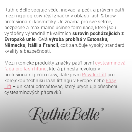
Ruthie Belle spojuje vědu, inovaci a péči, a právem patří
mezi nejprogresivnější značky v oblasti lash & brow
profesionální kosmetiky. Je známá pro své
šetrné,
bezpečné a maximálně účinné formulace
, které jsou
vyráběny výhradně z
kvalitních
surovin pocházejících z
Evropské unie
. Celá
výroba probíhá v Estonsku,
Německu, Itálii a Francii
, což zaručuje vysoký standard
kvality a bezpečnosti.
Mezi ikonické produkty značky patří první
cysteaminová
řada pro lash lifting
, která přinesla revoluci v
profesionální péči o řasy, dále první
Powder Lift
pro
korejskou techniku lash liftingu v Evropě, nebo
Easy
Lift
– unikátní odmašťovač, který urychluje působení
Vložením hodnocení souhlasíte se
zásadami ochrany
osobních údajů
.
cysteaminových přípravků.