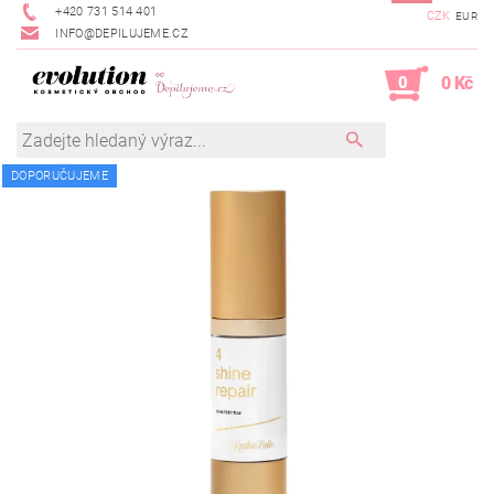
+420 731 514 401
CZK
EUR
INFO@DEPILUJEME.CZ
0
0 Kč
DOPORUČUJEME