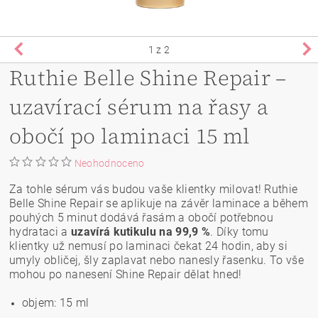
1
z 2
Ruthie Belle Shine Repair –
uzavírací sérum na řasy a
obočí po laminaci 15 ml
Neohodnoceno
Za tohle sérum vás budou vaše klientky milovat! Ruthie
Belle Shine Repair se aplikuje na závěr laminace a během
pouhých 5 minut dodává řasám a obočí potřebnou
hydrataci a
uzavírá kutikulu na 99,9 %
. Díky tomu
klientky už nemusí po laminaci čekat 24 hodin, aby si
umyly obličej, šly zaplavat nebo nanesly řasenku. To vše
mohou po nanesení Shine Repair dělat hned!
objem: 15 ml