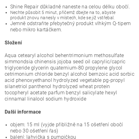
Shine Repair důkladně naneste na celou délku obočí.
Nechte působit 5 minut, přičemž dbejte na to, abyste
produkt znovu nanesly v místech, kde se již vstřebal.
Jemně odstraňte přebytečný produkt vlhkým Q-tipem
nebo mikro kartáčkem.
Složení
Aqua cetearyl alcohol behentrimonium methosulfate
simmondsia chinensis jojoba seed oil caprylic/capric
triglyceride glycerin quaternium-80 propylene glycol
cetrimonium chloride benzyl alcohol bernzoic acid sorbic
acid phenoxyethanol hydrolyzed vegetable pg-propyl
silanetriol panthenol hydrolyzed wheat protein
tocopheryl acetate parfum benzyl salicylate hexyl
cinnamal linalool sodium hydroxide
Další informace
objem: 15 ml (vyjde přibližně na 15 ošetření obočí
nebo 30 ošetření řas)
balení: lahvička s pumpičkou