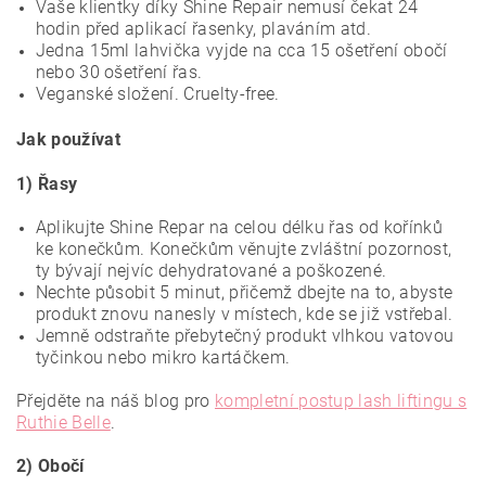
Vaše klientky díky Shine Repair nemusí čekat 24
hodin před aplikací řasenky, plaváním atd.
Jedna 15ml lahvička vyjde na cca 15 ošetření obočí
nebo 30 ošetření řas.
Veganské složení. Cruelty-free.
Jak používat
1) Řasy
Aplikujte Shine Repar na celou délku řas od kořínků
ke konečkům. Konečkům věnujte zvláštní pozornost,
ty bývají nejvíc dehydratované a poškozené.
Nechte působit 5 minut, přičemž dbejte na to, abyste
produkt znovu nanesly v místech, kde se již vstřebal.
Jemně odstraňte přebytečný produkt vlhkou vatovou
tyčinkou nebo mikro kartáčkem.
Přejděte na náš blog pro
kompletní postup lash liftingu s
Ruthie Belle
.
2) Obočí