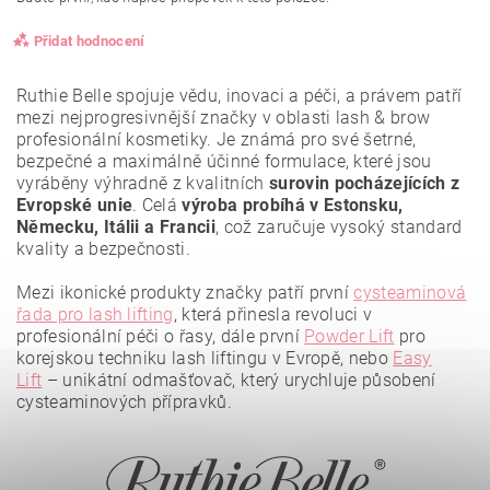
Přidat hodnocení
Ruthie Belle spojuje vědu, inovaci a péči, a právem patří
mezi nejprogresivnější značky v oblasti lash & brow
profesionální kosmetiky. Je známá pro své
šetrné,
bezpečné a maximálně účinné formulace
, které jsou
vyráběny výhradně z
kvalitních
surovin pocházejících z
Evropské unie
. Celá
výroba probíhá v Estonsku,
Německu, Itálii a Francii
, což zaručuje vysoký standard
kvality a bezpečnosti.
Mezi ikonické produkty značky patří první
cysteaminová
řada pro lash lifting
, která přinesla revoluci v
profesionální péči o řasy, dále první
Powder Lift
pro
korejskou techniku lash liftingu v Evropě, nebo
Easy
Lift
– unikátní odmašťovač, který urychluje působení
Vložením hodnocení souhlasíte se
zásadami ochrany
osobních údajů
.
cysteaminových přípravků.