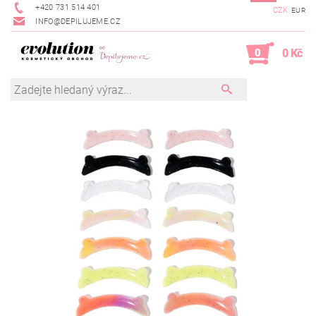
+420 731 514 401
CZK
EUR
INFO@DEPILUJEME.CZ
0
0 Kč