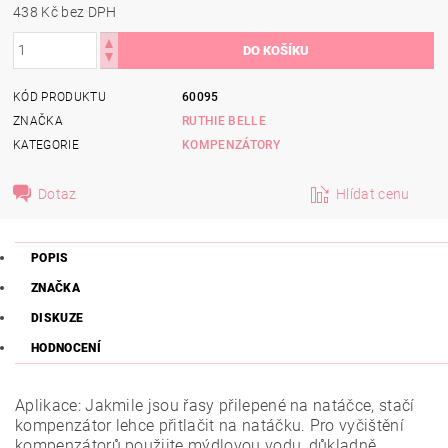
438 Kč bez DPH
KÓD PRODUKTU
60095
ZNAČKA
RUTHIE BELLE
KATEGORIE
KOMPENZÁTORY
Dotaz
Hlídat cenu
POPIS
ZNAČKA
DISKUZE
HODNOCENÍ
Aplikace: Jakmile jsou řasy přilepené na natáčce, stačí
kompenzátor lehce přitlačit na natáčku. Pro vyčištění
kompenzátorů použijte mýdlovou vodu, důkladně