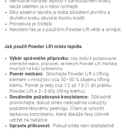
Nemusíte nanášet lepidlo v samostatném kroku,
takže ošetření je o něco rychlejší.
Díky absenci lepidla je doba působení prvního a
druhého kroku obvykle trochu kratší.
Procedura je čistější.
Natočení řas je s použitím Powder Lift větší a silnější.
Jak použít Powder Lift místo lepidla
Výběr správného přípravku:
Aby došlo k požadované
chemické reakci, přípravek, se kterým Powder Lift mícháte,
musí být na bázi cysteaminu.
Poměr míchání:
Smíchejte Powder Lift s lifting
krémem v množství cca 30–50 % objemu lifting
krému. Poměr je tedy cca 1:2 až 1:3 (1 díl prášku
Powder Lift a 2–3 díly lifting krému).
Dosáhněte požadované konzistence:
Důkladně
promíchejte, dokud směs nedosáhne viskozity
podobné tělovému peelingu. Cílem je vytvořit
lepkavou konzistenci, která dokáže řasy účinně
udržet na natáčce.
Upravte přilnavost:
Pokud směs není dostatečně