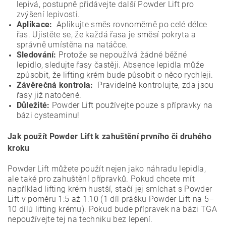
lepivá, postupně přidávejte další Powder Lift pro
zvýšení lepivosti.
Aplikace:
Aplikujte směs rovnoměrně po celé délce
řas. Ujistěte se, že každá řasa je směsí pokryta a
správně umístěna na natáčce.
Sledování:
Protože se nepoužívá žádné běžné
lepidlo, sledujte řasy častěji. Absence lepidla může
způsobit, že lifting krém bude působit o něco rychleji.
Závěrečná kontrola:
Pravidelně kontrolujte, zda jsou
řasy již natočené.
Důležité:
Powder Lift používejte pouze s přípravky na
bázi cysteaminu!
Jak použít Powder Lift k zahuštění prvního či druhého
kroku
Powder Lift můžete použít nejen jako náhradu lepidla,
ale také pro zahuštění přípravků. Pokud chcete mít
například lifting krém hustší, stačí jej smíchat s Powder
Lift v poměru 1:5 až 1:10 (1 díl prášku Powder Lift na 5–
10 dílů lifting krému). Pokud bude přípravek na bázi TGA
nepoužívejte tej na techniku bez lepení.