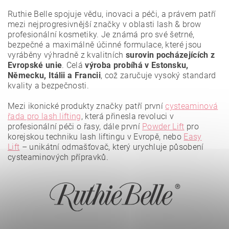
Ruthie Belle spojuje vědu, inovaci a péči, a právem patří
mezi nejprogresivnější značky v oblasti lash & brow
profesionální kosmetiky. Je známá pro své
šetrné,
bezpečné a maximálně účinné formulace
, které jsou
vyráběny výhradně z
kvalitních
surovin pocházejících z
Evropské unie
. Celá
výroba probíhá v Estonsku,
Německu, Itálii a Francii
, což zaručuje vysoký standard
kvality a bezpečnosti.
Mezi ikonické produkty značky patří první
cysteaminová
řada pro lash lifting
, která přinesla revoluci v
profesionální péči o řasy, dále první
Powder Lift
pro
korejskou techniku lash liftingu v Evropě, nebo
Easy
Lift
– unikátní odmašťovač, který urychluje působení
Vložením hodnocení souhlasíte se
zásadami ochrany
osobních údajů
.
cysteaminových přípravků.