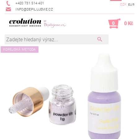
+420 731 514 401
CZK
EUR
INFO@DEPILUJEME.CZ
0
0 Kč
KOREJSKÁ METODA