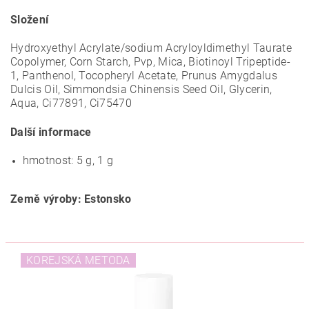
Složení
Hydroxyethyl Acrylate/sodium Acryloyldimethyl Taurate
Copolymer, Corn Starch, Pvp, Mica, Biotinoyl Tripeptide-
1, Panthenol, Tocopheryl Acetate, Prunus Amygdalus
Dulcis Oil, Simmondsia Chinensis Seed Oil, Glycerin,
Aqua, Ci77891, Ci75470
Další informace
hmotnost: 5 g, 1 g
Země výroby: Estonsko
KOREJSKÁ METODA