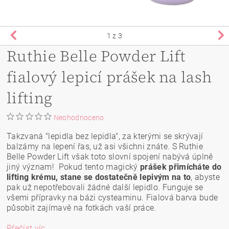
1
z 3
Ruthie Belle Powder Lift
fialový lepicí prášek na lash
lifting
Neohodnoceno
Takzvaná "lepidla bez lepidla", za kterými se skrývají
balzámy na lepení řas, už asi všichni znáte. S Ruthie
Belle Powder Lift však toto slovní spojení nabývá úplně
jiný význam! Pokud tento magický
prášek přimícháte do
lifting krému, stane se dostatečně lepivým na to
, abyste
pak už nepotřebovali žádné další lepidlo. Funguje se
všemi přípravky na bázi cysteaminu.
Fialová barva bude
působit zajímavě na fotkách vaší práce.
Přečíst víc