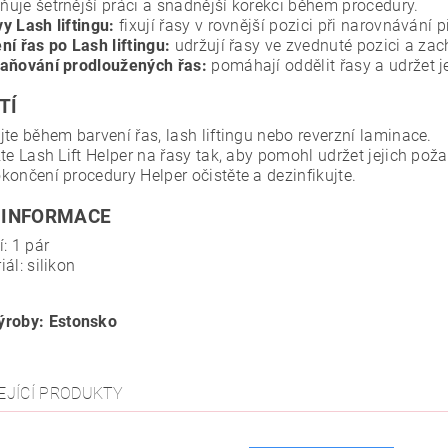
uje šetrnější práci a snadnější korekci během procedury.
y Lash liftingu:
fixují řasy v rovnější pozici při narovnávání
ní řas po Lash liftingu:
udržují řasy ve zvednuté pozici a zac
aňování prodloužených řas:
pomáhají oddělit řasy a udržet j
TÍ
jte během barvení řas, lash liftingu nebo reverzní laminace.
žte Lash Lift Helper na řasy tak, aby pomohl udržet jejich pož
končení procedury Helper očistěte a dezinfikujte.
 INFORMACE
í: 1 pár
iál: silikon
roby: Estonsko
EJÍCÍ PRODUKTY