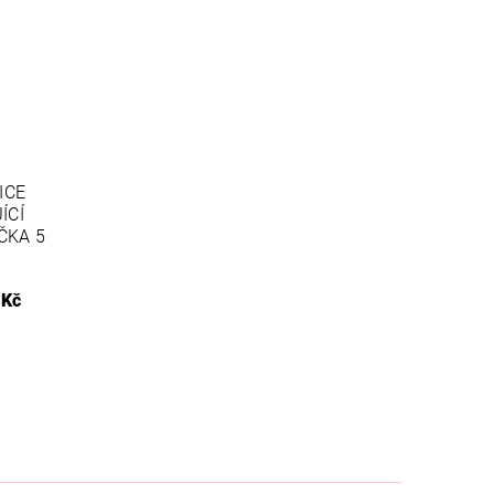
ICE
ÍCÍ
ČKA 5
 Kč