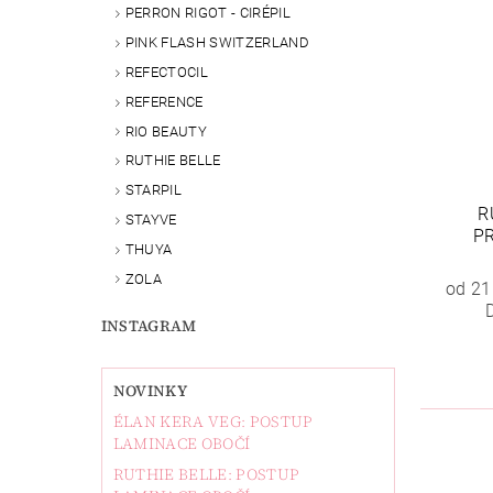
PERRON RIGOT - CIRÉPIL
PINK FLASH SWITZERLAND
REFECTOCIL
REFERENCE
RIO BEAUTY
RUTHIE BELLE
STARPIL
R
STAYVE
PR
THUYA
ZOLA
od 21
INSTAGRAM
NOVINKY
ÉLAN KERA VEG: POSTUP
LAMINACE OBOČÍ
RUTHIE BELLE: POSTUP