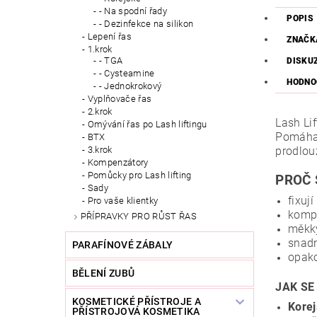
- Na spodní řady
POPIS
- Dezinfekce na silikon
Lepení řas
ZNAČK
1.krok
- TGA
DISKU
- Cysteamine
HODNO
- Jednokrokový
Vyplňovače řas
2.krok
Lash Lif
Omývání řas po Lash liftingu
Pomáhaj
BTX
prodlou
3.krok
Kompenzátory
Pomůcky pro Lash lifting
PROČ 
Sady
fixuj
Pro vaše klientky
kompa
PŘÍPRAVKY PRO RŮST ŘAS
měkký
snadn
PARAFÍNOVÉ ZÁBALY
opako
BĚLENÍ ZUBŮ
JAK SE
KOSMETICKÉ PŘÍSTROJE A
Korej
PŘÍSTROJOVÁ KOSMETIKA