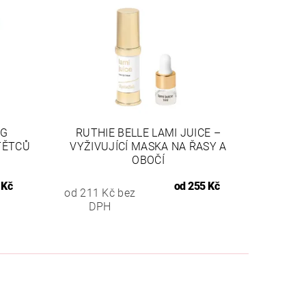
NG
RUTHIE BELLE LAMI JUICE –
TĚTCŮ
VYŽIVUJÍCÍ MASKA NA ŘASY A
OBOČÍ
 Kč
od
255 Kč
od 211 Kč bez
DPH