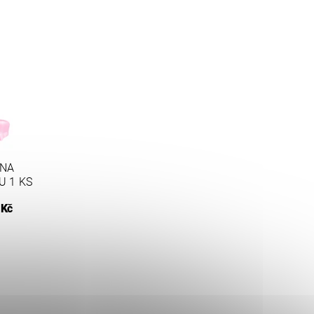
 NA
U 1 KS
 Kč