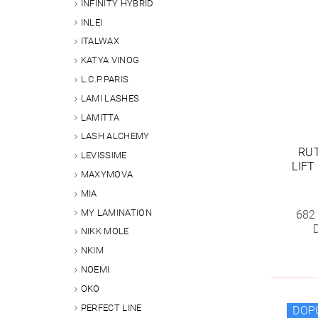
INFINITY HYBRID
INLEI
ITALWAX
KATYA VINOG
L.C.P.PARIS
LAMI LASHES
LAMITTA
LASH ALCHEMY
RUT
LEVISSIME
LIFT
MAXYMOVA
MIA
MY LAMINATION
682
NIKK MOLE
NKIM
NOEMI
OKO
PERFECT LINE
DOP