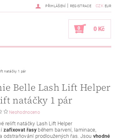
|
CZK
PŘIHLÁŠENÍ
REGISTRACE
EUR
0
0 Kč
ift natáčky 1 pár
ie Belle Lash Lift Helper
lift natáčky 1 pár
Neohodnoceno
vé relift natáčky Lash Lift Helper
jí
zafixovat řasy
během barvení, laminace,
 a odstraňování prodloužených řas. Jsou
vhodné