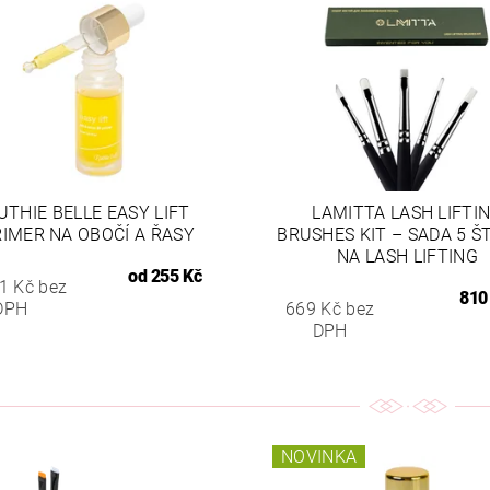
UTHIE BELLE EASY LIFT
LAMITTA LASH LIFTI
IMER NA OBOČÍ A ŘASY
BRUSHES KIT – SADA 5 Š
NA LASH LIFTING
od
255 Kč
1 Kč bez
810
DPH
669 Kč bez
DPH
NOVINKA