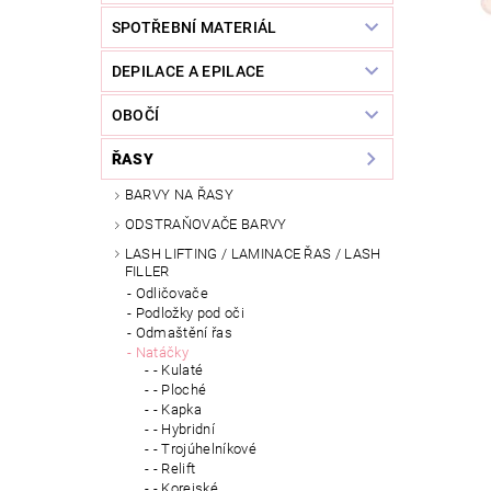
SPOTŘEBNÍ MATERIÁL
DEPILACE A EPILACE
OBOČÍ
ŘASY
BARVY NA ŘASY
ODSTRAŇOVAČE BARVY
LASH LIFTING / LAMINACE ŘAS / LASH
FILLER
Odličovače
Podložky pod oči
Odmaštění řas
Natáčky
- Kulaté
- Ploché
- Kapka
- Hybridní
- Trojúhelníkové
- Relift
- Korejské