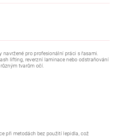
ky navržené pro profesionální práci s řasami.
lash lifting, reverzní laminace nebo odstraňování
e různým tvarům očí.
ce při metodách bez použití lepidla, což