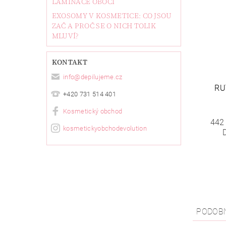
LAMINACE OBOČÍ
EXOSOMY V KOSMETICE: CO JSOU
ZAČ A PROČ SE O NICH TOLIK
MLUVÍ?
KONTAKT
info
@
depilujeme.cz
RU
+420 731 514 401
Kosmetický obchod
442
kosmetickyobchodevolution
PODOB