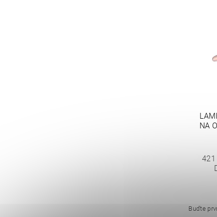
LAMI
NA O
421
Buďte prvn