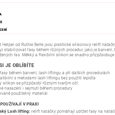
A
ZE
CENÍ
t Helper od Ruthie Belle jsou praktické silikonový relift natáč
í stabilizovat řasy během různých procedur, jako je barvení, 
žených řas.
Měkký a flexibilní silikon se snadno přizpůsobuj
SI JE OBLÍBÍTE
í řasy během barvení, lash liftingu a při dalších procedurách
tibilní s metodami lash liftingu bez použití lepidla
 silikon se přizpůsobí různým tvarům očí
é nasazení i sejmutí během procedury
vaně použitelný materiál
 POUŽÍVAJÍ V PRAXI
ský Lash lifting:
relift natáčky pomáhají udržet řasy na natáč