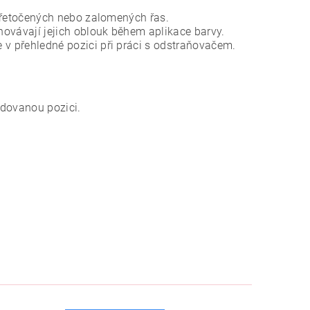
 přetočených nebo zalomených řas.
hovávají jejich oblouk během aplikace barvy.
e v přehledné pozici při práci s odstraňovačem.
adovanou pozici.