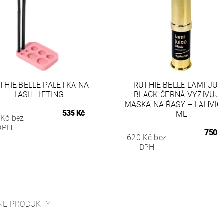
THIE BELLE PALETKA NA
RUTHIE BELLE LAMI JU
LASH LIFTING
BLACK ČERNÁ VYŽIVUJ
MASKA NA ŘASY – LAHVI
535 Kč
ML
 Kč bez
DPH
750
620 Kč bez
DPH
NÉ PRODUKTY