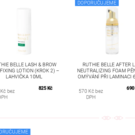
DOPORUČUJEME
HIE BELLE LASH & BROW
RUTHIE BELLE AFTER L
 FIXING LOTION (KROK 2) –
NEUTRALIZING FOAM PĚ
LAHVIČKA 10ML
OMÝVÁNÍ PŘI LAMINACI 
825 Kč
690
 Kč bez
570 Kč bez
DPH
DPH
ORUČUJEME