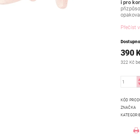
i pro ko
přizpůso
opakova
Přečíst v
Dostupno
390 
322
KÓD PROD
ZNAČKA
KATEGORI