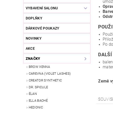
umožň
Oprav
VYBAVENÍ SALONU
Barve
Odstr
DOPLŇKY
POUŽI
DÁRKOVÉ POUKAZY
Použi
NOVINKY
Přilo
Po do
AKCE
DALŠÍ
ZNAČKY
balen
mater
BROW XENNA
CAREVNA (VIOLET LASHES)
CREATOR SYNTHETIC
Země vý
DR. SPICULE
ÉLAN
SOUVIS
ELLA BACHÉ
HEDONIC