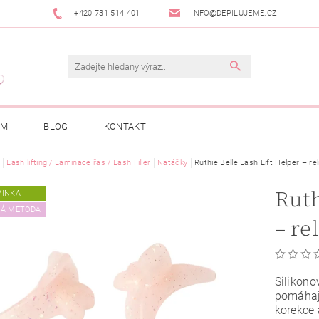
+420 731 514 401
INFO@DEPILUJEME.CZ
AM
BLOG
KONTAKT
Lash lifting / Laminace řas / Lash Filler
Natáčky
Ruthie Belle Lash Lift Helper – rel
Ruth
VINKA
KÁ METODA
– re
Silikono
pomáha
korekce