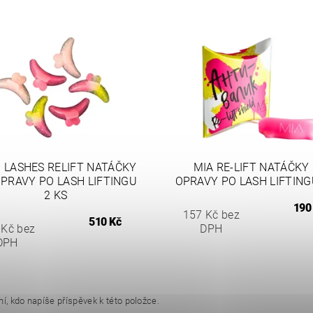
 LASHES RELIFT NATÁČKY
MIA RE-LIFT NATÁČKY
PRAVY PO LASH LIFTINGU
OPRAVY PO LASH LIFTING
2 KS
190
157 Kč bez
510 Kč
 Kč bez
DPH
DPH
í, kdo napíše příspěvek k této položce.