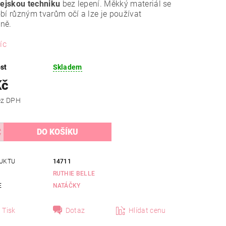
rejskou techniku
bez lepení. Měkký materiál se
bí různým tvarům očí a lze je používat
ně.
íc
st
Skladem
Kč
 Kč bez DPH
UKTU
14711
RUTHIE BELLE
E
NATÁČKY
Tisk
Dotaz
Hlídat cenu