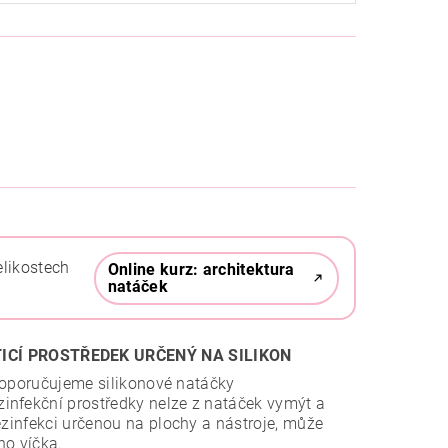
elikostech
Online kurz: architektura
natáček
TICÍ PROSTŘEDEK URČENÝ NA SILIKON
 doporučujeme silikonové natáčky
zinfekční prostředky nelze z natáček vymýt a
ezinfekci určenou na plochy a nástroje, může
ho víčka.