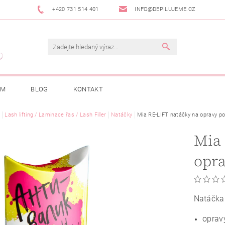
+420 731 514 401
INFO@DEPILUJEME.CZ
AM
BLOG
KONTAKT
Lash lifting / Laminace řas / Lash Filler
Natáčky
Mia RE-LIFT natáčky na opravy po l
Mia 
opra
Natáčka 
opravy