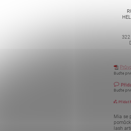
R
HEL
322
Prův
Buďte prvn
Přid
Buďte prvn
Přidat
Mia se 
pomůcky 
lash ar