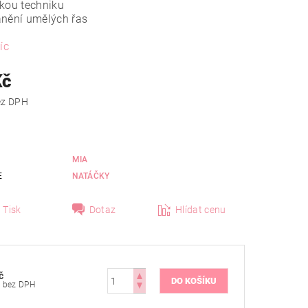
skou techniku
anění umělých řas
íc
Kč
 Kč bez DPH
MIA
E
NATÁČKY
Tisk
Dotaz
Hlídat cenu
č
157 Kč bez DPH