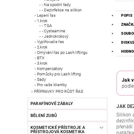
- Na spodní řady
- Dezinfekce na silikon
Lepení řas
POPIS
1.krok
ZNAČK
- TGA
- Cysteamine
SOUBO
- Jednokrokový
Vyplňovače řas
DISKU
2.krok
HODNO
Omývání řas po Lash liftingu
BTX
3.krok
Kompenzátory
Pomůcky pro Lash lifting
Jak v
Sady
Pro vaše klientky
podle
PŘÍPRAVKY PRO RŮST ŘAS
PARAFÍNOVÉ ZÁBALY
JAK DE
Silikon
BĚLENÍ ZUBŮ
dezinfi
přenáší
KOSMETICKÉ PŘÍSTROJE A
PŘÍSTROJOVÁ KOSMETIKA
natáčka