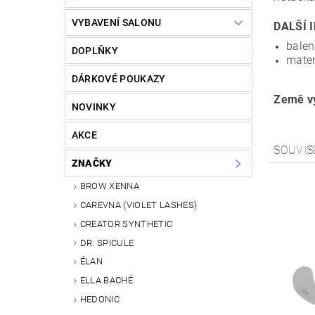
VYBAVENÍ SALONU
DALŠÍ 
balen
DOPLŇKY
mater
DÁRKOVÉ POUKAZY
Země v
NOVINKY
AKCE
SOUVIS
ZNAČKY
BROW XENNA
CAREVNA (VIOLET LASHES)
CREATOR SYNTHETIC
DR. SPICULE
ÉLAN
ELLA BACHÉ
HEDONIC