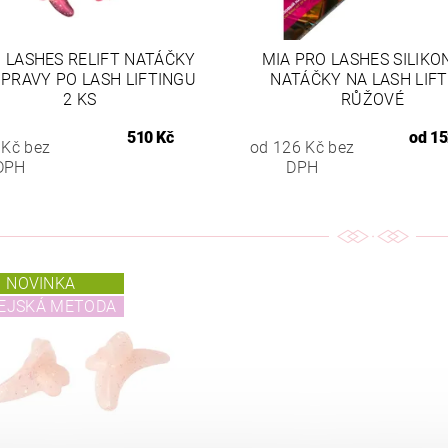
 LASHES RELIFT NATÁČKY
MIA PRO LASHES SILIK
PRAVY PO LASH LIFTINGU
NATÁČKY NA LASH LIF
2 KS
RŮŽOVÉ
510 Kč
od
15
 Kč bez
od 126 Kč bez
DPH
DPH
NOVINKA
EJSKÁ METODA