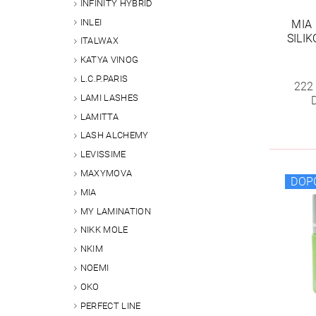
INFINITY HYBRID
INLEI
MIA
SILI
ITALWAX
KATYA VINOG
L.C.P.PARIS
222
LAMI LASHES
LAMITTA
LASH ALCHEMY
LEVISSIME
MAXYMOVA
DOP
MIA
MY LAMINATION
NIKK MOLE
NKIM
NOEMI
OKO
PERFECT LINE