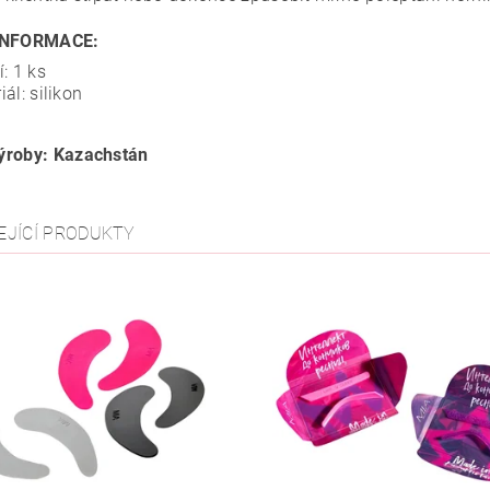
INFORMACE:
í: 1 ks
iál: silikon
ýroby: Kazachstán
EJÍCÍ PRODUKTY