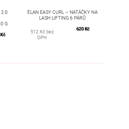
 2.0
ÉLAN EASY CURL – NATÁČKY NA
LASH LIFTING 6 PÁRŮ
0 G
620 Kč
512 Kč bez
 Kč
DPH