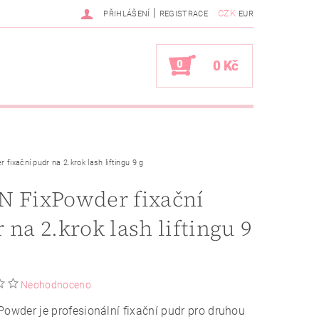
|
CZK
PŘIHLÁŠENÍ
REGISTRACE
EUR
0
0 Kč
fixační pudr na 2.krok lash liftingu 9 g
N FixPowder fixační
 na 2.krok lash liftingu 9
Neohodnoceno
Powder je profesionální fixační pudr pro druhou