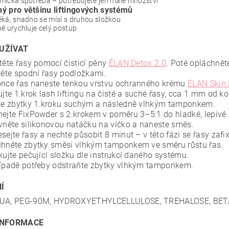
mická spotřeba – potřebujete jen malé množství
ý pro většinu liftingových systémů
ká, snadno se mísí s druhou složkou
ě urychluje celý postup
UŽÍVAT
stěte řasy pomocí čisticí pěny
ÉLAN Detox 2.0
. Poté opláchnět
stěte spodní řasy podložkami.
once řas naneste tenkou vrstvu ochranného krému
ÉLAN Skin 
ujte 1.krok lash liftingu na čisté a suché řasy, cca 1 mm od ko
ete zbytky 1.kroku suchým a následně vlhkým tamponkem.
hejte FixPowder s 2.krokem v poměru 3–5:1 do hladké, lepivé 
evněte silikonovou natáčku na víčko a naneste směs.
sejte řasy a nechte působit 8 minut – v této fázi se řasy zaf
chněte zbytky směsi vlhkým tamponkem ve směru růstu řas.
kujte pečující složku dle instrukcí daného systému.
řípadě potřeby odstraňte zbytky vlhkým tamponkem.
Í
QUA, PEG-90M, HYDROXYETHYLCELLULOSE, TREHALOSE, BETAI
INFORMACE