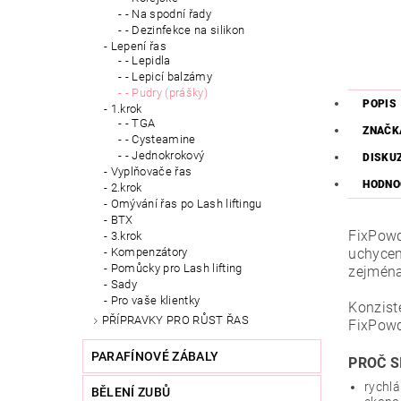
- Na spodní řady
- Dezinfekce na silikon
Lepení řas
- Lepidla
- Lepicí balzámy
- Pudry (prášky)
POPIS
1.krok
- TGA
ZNAČK
- Cysteamine
- Jednokrokový
DISKU
Vyplňovače řas
HODNO
2.krok
Omývání řas po Lash liftingu
BTX
FixPowde
3.krok
uchycen
Kompenzátory
Pomůcky pro Lash lifting
zejména
Sady
Pro vaše klientky
Konzist
PŘÍPRAVKY PRO RŮST ŘAS
FixPowd
PARAFÍNOVÉ ZÁBALY
PROČ S
rychlá
BĚLENÍ ZUBŮ