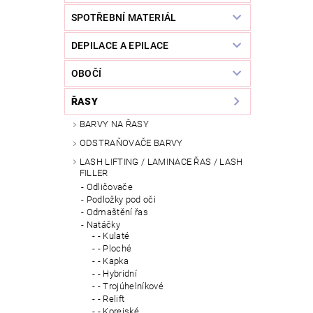
SPOTŘEBNÍ MATERIÁL
DEPILACE A EPILACE
OBOČÍ
ŘASY
BARVY NA ŘASY
ODSTRAŇOVAČE BARVY
LASH LIFTING / LAMINACE ŘAS / LASH
FILLER
Odličovače
Podložky pod oči
Odmaštění řas
Natáčky
- Kulaté
- Ploché
- Kapka
- Hybridní
- Trojúhelníkové
- Relift
- Korejské