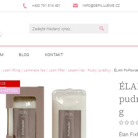
+420 731 514 401
INFO@DEPILUJEME.CZ
AM
BLOG
KONTAKT
Lash lifting / Laminace řas / Lash Filler
Lepení řas
Pudry (prášky)
ÉLAN FixPowder 
ÉLA
KCE
KÁ METODA
pudr
g
Élan Fix