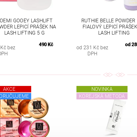
OEMI GOOEY LASHLIFT
RUTHIE BELLE POWDER 
WDER LEPICÍ PRÁŠEK NA
FIALOVÝ LEPICÍ PRÁŠE
LASH LIFTING 5 G
LASH LIFTING
490 Kč
od
28
 Kč bez
od 231 Kč bez
DPH
DPH
AKCE
NOVINKA
ORUČUJEME
KOREJSKÁ METODA