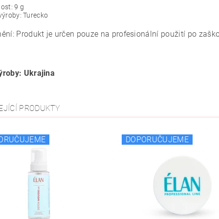
ost: 9 g
výroby: Turecko
ění: Produkt je určen pouze na profesionální použití po zaško
roby: Ukrajina
EJÍCÍ PRODUKTY
ORUČUJEME
DOPORUČUJEME