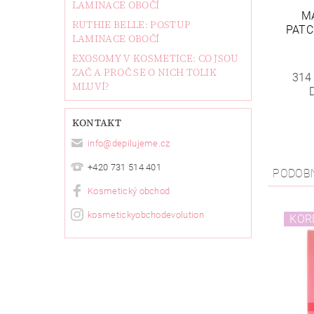
LAMINACE OBOČÍ
M
RUTHIE BELLE: POSTUP
PATC
LAMINACE OBOČÍ
EXOSOMY V KOSMETICE: CO JSOU
ZAČ A PROČ SE O NICH TOLIK
314
MLUVÍ?
KONTAKT
info
@
depilujeme.cz
+420 731 514 401
PODOB
Kosmetický obchod
kosmetickyobchodevolution
KOR