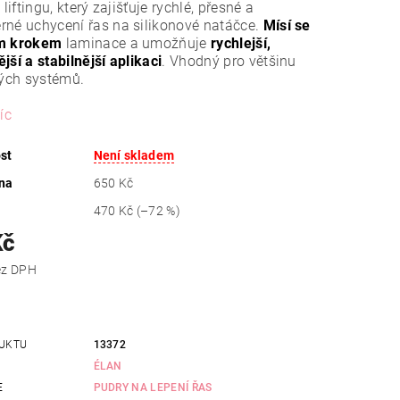
 liftingu, který zajišťuje rychlé, přesné a
né uchycení řas na silikonové natáčce.
Mísí se
m krokem
laminace a umožňuje
rychlejší,
jší a stabilnější aplikaci
. Vhodný pro většinu
vých systémů.
íc
st
Není skladem
na
650 Kč
470 Kč
(–72 %)
Kč
 Kč bez DPH
UKTU
13372
ÉLAN
E
PUDRY NA LEPENÍ ŘAS