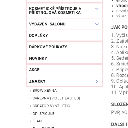
ekono
vhodn
KOSMETICKÉ PŘÍSTROJE A
nezaté
PŘÍSTROJOVÁ KOSMETIKA
výrazn
VYBAVENÍ SALONU
JAK PO
1. Vyči
DOPLŇKY
2. Zaji
3. Na k
DÁRKOVÉ POUKAZY
4. Aplik
5. Setř
NOVINKY
6. Smíc
7. Přip
AKCE
8. Rozče
9. Oplá
ZNAČKY
10. Apli
BROW XENNA
11. V p
CAREVNA (VIOLET LASHES)
SLOŽEN
CREATOR SYNTHETIC
PVP, A
DR. SPICULE
ÉLAN
DALŠÍ 