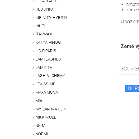
ELLA BACHÉ
hmotn
HEDONIC
země 
INFINITY HYBRID
Upozorn
INLEI
ITALWAX
KATYA VINOG
Země vý
L.C.P.PARIS
LAMI LASHES
LAMITTA
SOUVIS
LASH ALCHEMY
LEVISSIME
DOP
MAXYMOVA
MIA
MY LAMINATION
NIKK MOLE
NKIM
NOEMI