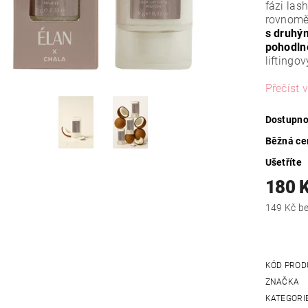
fázi lash
rovnoměr
s druhý
pohodlně
liftingo
Přečíst v
Dostupno
Běžná ce
Ušetříte
180 
149
KÓD PROD
ZNAČKA
KATEGORI