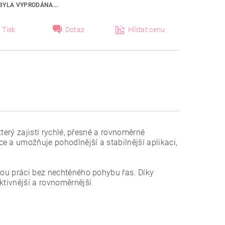
BYLA VYPRODÁNA...
Tisk
Dotaz
Hlídat cenu
který zajistí rychlé, přesné a rovnoměrné
e a umožňuje pohodlnější a stabilnější aplikaci,
hlou práci bez nechtěného pohybu řas. Díky
ktivnější a rovnoměrnější.