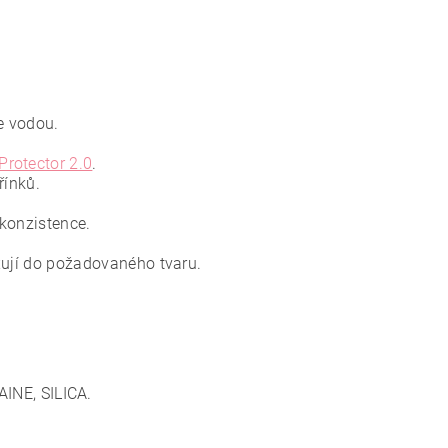
e vodou.
Protector 2.0
.
řínků.
konzistence.
ixují do požadovaného tvaru.
NE, SILICA.