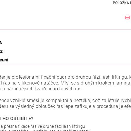
POLOŽKA 
A
ZE
CENÍ
r je profesionální fixační pudr pro druhou fázi lash liftingu, 
í řas na silikonové natáčce. Mísí se s druhým krokem laminac
 u náročnějších tvarů nebo tuhých řas.
ence vzniklé směsi je kompaktní a neztéká, což zajišťuje ryc
eru se výsledný oblouček řas lépe zafixuje a procedura je efe
I HO OBLÍBÍTE?
 a přesná fixace řas ve druhé fázi lash liftingu