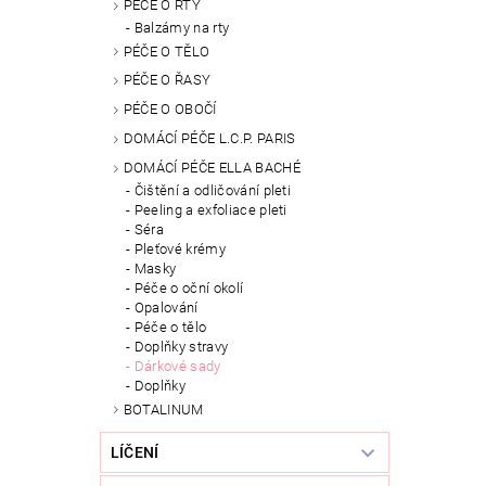
PÉČE O RTY
Balzámy na rty
PÉČE O TĚLO
PÉČE O ŘASY
PÉČE O OBOČÍ
DOMÁCÍ PÉČE L.C.P. PARIS
DOMÁCÍ PÉČE ELLA BACHÉ
Čištění a odličování pleti
Peeling a exfoliace pleti
Séra
Pleťové krémy
Masky
Péče o oční okolí
Opalování
Péče o tělo
Doplňky stravy
Dárkové sady
Doplňky
BOTALINUM
LÍČENÍ