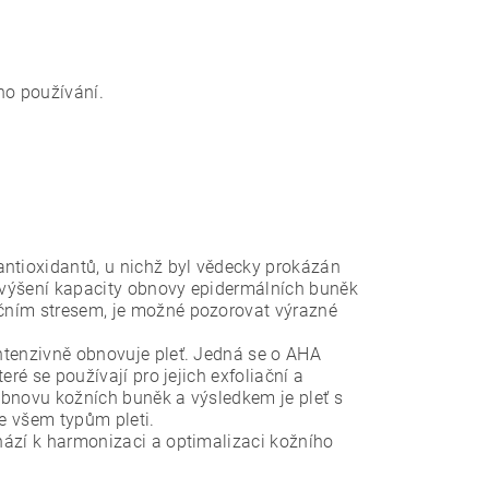
ho používání.
ntioxidantů, u nichž byl vědecky prokázán
avýšení kapacity obnovy epidermálních buněk
čním stresem, je možné pozorovat výrazné
ntenzivně obnovuje pleť. Jedná se o AHA
ré se používají pro jejich exfoliační a
 obnovu kožních buněk a výsledkem je pleť s
e všem typům pleti.
chází k harmonizaci a optimalizaci kožního