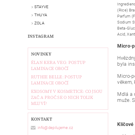
Ingredien
STAYVE
(Rice) Bra
THUYA
Parfum (F
Sodium St
ZOLA
Beta-Gluca
Acid, Xa
INSTAGRAM
Micro-p
NOVINKY
Hvězdný
ÉLAN KERA VEG: POSTUP
byla ins
LAMINACE OBOČÍ
Micro-p
RUTHIE BELLE: POSTUP
věkem, 
LAMINACE OBOČÍ
EXOSOMY V KOSMETICE: CO JSOU
Mdlá a 
ZAČ A PROČ SE O NICH TOLIK
muže. S
MLUVÍ?
KONTAKT
Klíčové 
info
@
depilujeme.cz