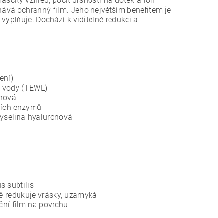
rásčitý vzhled, pocit drsnosti na dotek a tón
chává ochranný film. Jeho největším benefitem je
 vyplňuje. Dochází k viditelné redukci a
ení)
u vody (TEWL)
onová
ních enzymů
kyselina hyaluronová
s subtilis
elně redukuje vrásky, uzamyká
ční film na povrchu