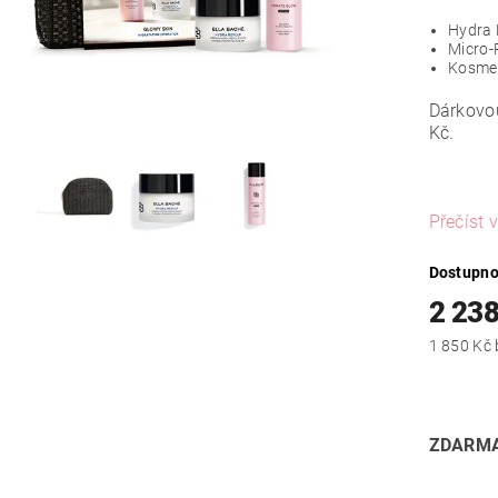
Hydra 
Micro-
Kosme
Dárkovo
Kč.
Přečíst v
Dostupno
2 238
ZDARMA