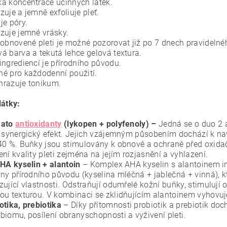
á koncentrace účinných látek.
zuje a jemně exfoliuje pleť.
je póry.
zuje jemné vrásky.
 obnovené pleti je možné pozorovat již po 7 dnech pravidelné
á barva a tekutá lehce gelová textura.
ingrediencí je přírodního původu.
é pro každodenní použití.
razuje tonikum.
látky:
mato
antioxidanty
(lykopen + polyfenoly) –
Jedná se o duo 2 a
h synergický efekt. Jejich vzájemným působením dochází k n
40 %. Buňky jsou stimulovány k obnově a ochraně před oxida
ení kvality pleti zejména na jejím rozjasnění a vyhlazení.
AHA kyselin + alantoin
– Komplex AHA kyselin s alantoinem i
iny přírodního původu (kyselina mléčná + jablečná + vinná), kte
zující vlastnosti. Odstraňují odumřelé kožní buňky, stimulují
ou texturou. V kombinaci se zklidňujícím alantoinem vyhovuj
otika, prebiotika
–
Díky přítomnosti probiotik a prebiotik do
biomu, posílení obranyschopnosti a vyživení pleti.