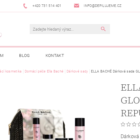
+420 731 514 401
INFO@DEPILUJEME.CZ
AM
BLOG
KONTAKT
cí kosmetika
Domácí péče Ella Baché
Dárkové sady
ELLA BACHÉ Dárková sada 
ELL
GLO
REP
Dárková