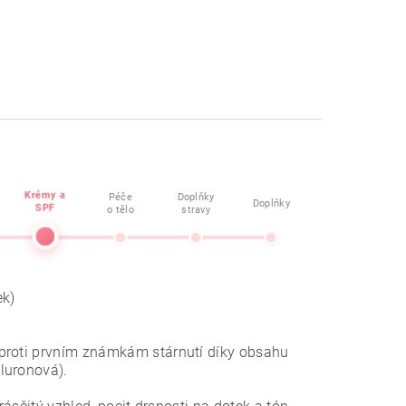
Krémy a
Péče
Doplňky
Doplňky
SPF
o tělo
stravy
ek)
 proti prvním známkám stárnutí díky obsahu
luronová).