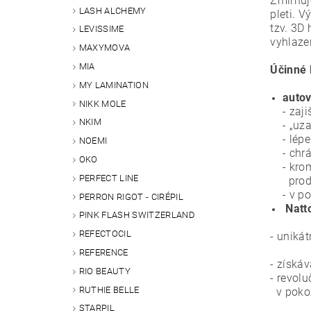
Zmírňuje
LASH ALCHEMY
pleti. 
tzv. 3D 
LEVISSIME
vyhlazen
MAXYMOVA
MIA
Účinné 
MY LAMINATION
autov
NIKK MOLE
- zaj
NKIM
- „uz
- lép
NOEMI
- chr
OKO
- kro
PERFECT LINE
produ
- v p
PERRON RIGOT - CIRÉPIL
Natt
PINK FLASH SWITZERLAND
REFECTOCIL
- unikát
REFERENCE
- získá
RIO BEAUTY
- revolu
RUTHIE BELLE
v pokož
STARPIL