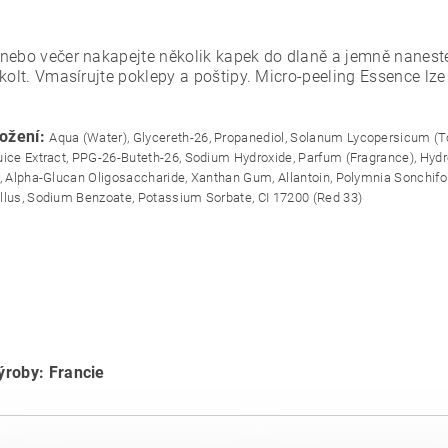
nebo večer nakapejte několik kapek do dlaně a jemně naneste
ekolt. Vmasírujte poklepy a poštipy. Micro-peeling Essence l
ložení:
Aqua (Water), Glycereth-26, Propanediol, Solanum Lycopersicum (Tom
uice Extract, PPG-26-Buteth-26, Sodium Hydroxide, Parfum (Fragrance), Hy
l, Alpha-Glucan Oligosaccharide, Xanthan Gum, Allantoin, Polymnia Sonchifoli
llus, Sodium Benzoate, Potassium Sorbate, CI 17200 (Red 33)
roby: Francie