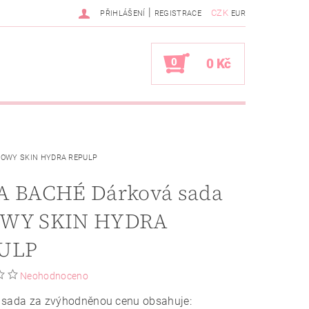
|
CZK
PŘIHLÁŠENÍ
REGISTRACE
EUR
0
0 Kč
GLOWY SKIN HYDRA REPULP
A BACHÉ Dárková sada
WY SKIN HYDRA
ULP
Neohodnoceno
 sada za zvýhodněnou cenu obsahuje: