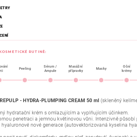
ETRY
A
ZE
CENÍ
 KOSMETICKÉ RUTINĚ:
ování
Sérum /
Masážní
Oční
Peeling
Masky
eti
Ampule
přípravky
krémy
REPULP - HYDRA-PLUMPING CREAM 50 ml
(skleněný kelím
ný hydratační krém s omlazujícím a vyplňujícím účinkem.
rnou penetraci a jemnou květinovou vůni. Intenzivně působí
y hyaluronové nové generace (autovektorizovaná kyselina hya