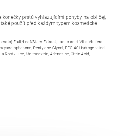
 konečky prstů vyhlazujícími pohyby na obličej,
ze také použít před každým typem kosmetické
ato) Fruit/Leaf/Stem Extract, Lactic Acid, Vitis Vinifera
droxyacetophenone, Pentylene Glycol, PEG-40 Hydrogenated
a Root Juice, Maltodextrin, Adenosine, Citric Acid,