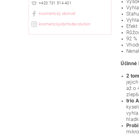
Vysok
+420 731 514 401
Vyhla
Stahu
Kosmetický obchod
Vyhla
kosmetickyobchodevolution
Efekt
Růžov
92 % 
Vhodn
Nenah
Účinné 
2 to
jejic
až o 
zlepš
trio 
kysel
vyhla
hladk
Probi
mikro