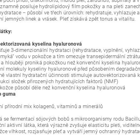
 pocit pnutí, diskomfortu, mdlou pleť, zarudnutí, šupinatý a v
Významně posiluje hydrolipidový film pokožky a na pleti zane
hydratace – působí ve třech úrovních: rehydratuje, vyhlazuje a
í jemných linek a vrásek. Pleť získává zpět tonus a vitalitu.
látky:
ektorizovaná kyselina hyaluronová
išťuje 3-dimenzionální hydrataci (rehydratace, vyplnění, vyhlaz
amyká“ vodu v pokožce a tím omezuje transepidermální ztrát
e a hlouběji proniká pokožkou než konvenční kyselina hyalur
ání molekuly kyseliny hyaluronové před působením degradač
mě vlastní hydratační účinnosti stimuluje autovektorizovaná 
kci složek přirozených hydratujících faktorů (NMF)
okožce působí déle než konvenční kyselina hyaluronová
o guma
ní přírodní mix kolagenů, vitaminů a minerálů
vá se fermentací sójových bobů s mikroorganismy rodu Bacillu
ční aktivní látka, která výrazně zvyšuje elasticitu pleti, vidit
ce vlhkost, rozjasňuje pleť a vytváří jemný ochranný hydrata