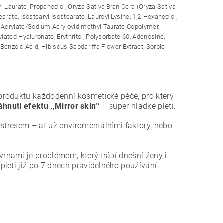
l Laurate, Propanediol, Oryza Sativa Bran Cera (Oryza Sativa
arate, Isostearyl Isostearate, Lauroyl Lysine, 1,2-Hexanediol,
Acrylate/Sodium Acryloyldimethyl Taurate Copolymer,
ated Hyaluronate, Erythritol, Polysorbate 60, Adenosine,
 Benzoic Acid, Hibiscus Sabdariffa Flower Extract, Sorbic
produktu každodenní kosmetické péče, pro který
hnutí efektu ‚‚Mirror skin‘‘
– super hladké pleti.
 stresem – ať už enviromentálními faktory, nebo
nami je problémem, který trápí dnešní ženy i
leti již po 7 dnech pravidelného používání.