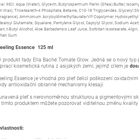
ce/ INCI:
Aqua (Water), Glycerin, Butyrospermum Parkii (Shea) Butter, Isoamy
n Wax), Triceteareth-4 Phosphate, Betaine, C10-18 Triglycerides, Glyceryl Ste
ragrance), Ammonium Acryloyldimethyltaurate/VP Copolymer, Hydroxyethyl 
earoyl Glutamate, Squalane, Pentylene Glycol, Caprylyl Glycol, Sodium Acetyl
n, t-Butyl Alcohol, Aloe Barbadensis Leaf Juice, Sorbitan Isostearate, Algin,
nthan Gum
eeling Essence
125 ml
 produkt řady Ella Baché Tomate Glow. Jedná se o nový typ 
pirací kosmetická rutina z asijských zemí, jejímž cílem je
dosá
eeling Essence je vhodná pro pleť čelící poškození oxidačním
kdy antioxidační obranné mechanismy klesají.
unavená pleť s nerovnoměrnou strukturou a pigmentovými skvr
 tímto produktem můžete pozorovat viditelnou změnu kvality p
vlastnosti: