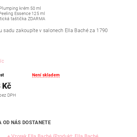
Plumping krém 50 ml
Peeling Essence 125 ml
tická taštička ZDARMA
u sadu zakoupíte v salonech Ella Baché za 1790
íc
st
Není skladem
 Kč
1 850 Kč bez DPH
 OD NÁS DOSTANETE
+ Vzorek Ella Baché (Produkt: Ella Baché