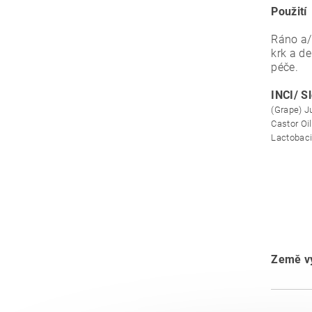
Použití
Ráno a/
krk a d
péče.
INCI/ S
(Grape) J
Castor Oi
Lactobaci
Země vý