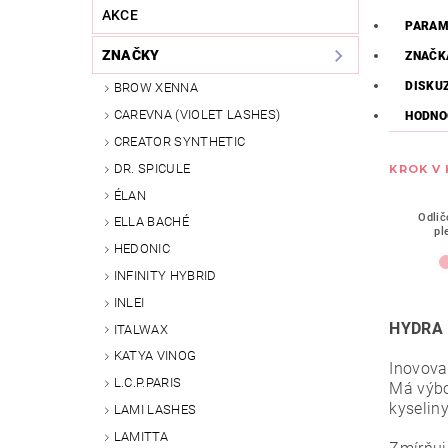
AKCE
PARAM
ZNAČKY
ZNAČK
DISKU
BROW XENNA
CAREVNA (VIOLET LASHES)
HODNO
CREATOR SYNTHETIC
DR. SPICULE
KROK V
ÉLAN
Odlič
ELLA BACHÉ
pl
HEDONIC
INFINITY HYBRID
INLEI
HYDRA 
ITALWAX
KATYA VINOG
Inovova
L.C.P.PARIS
Má výbo
kyselin
LAMI LASHES
LAMITTA