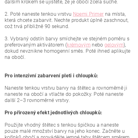
dalším krokem se ujistěte, že je obočí zcela suché.
2. Poté naneste tenkou vrstvu
Noemi Primer
na místa,
která chcete zabarvit.
Nechte produkt úplně zaschnout,
což trvá přibližně 90 sekund.
3. Vybraný odstín barvy smíchejte ve stejném poměru s
preferovaným aktivátorem (
krémovým
nebo
gelovým
),
dokud nevznikne homogenní směs. Poté ihned aplikujte
na obočí.
Pro intenzivní zabarvení pleti i chloupků:
Naneste tenkou vrstvu barvy na štětec a rovnoměrně ji
naneste na obočí a vtlačte do pokožky. Poté naneste
další 2–3 rovnoměrné vrstvy.
Pro přirozený efekt jednotlivých chloupků:
Použijte vhodný štětec s tenkou špičkou a naneste
pouze malé množství barvy na jeho konec. Začněte u
kořínků obočí a provádějte jemné tahy štětcem směrem