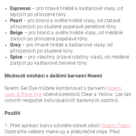
Espresso
– pro tmavě hnědé a kaštanové vlasy, od
teplých po přirozené tóny.
Pearl
– pro blond a světle hnědé vlasy, od zlatavě
přirozených po studené popelavě perleťové tóny.
Beige
– pro blond a světle hnědé vlasy, od měděně
zlatých po přirozené popelavé tóny.
Grey
– pro tmavě hnědé a kaštanové vlasy, od
přirozených po studené tóny.
Spice
– pro všechny zrzavé odstíny vlasů, od měděně
zlatých po kaštanově červené tóny.
Možnosti míchání s dalšími barvami Noemi
Noemi Gel Dye můžete kombinovat s barvami
Noemi
Lash &
Brow Dye
včetně korektorů Clear a Yellow
.
Lze tak
vytvořit nespočet individuálních barevných odstínů.
Použití
1. Před aplikací barvy očistěte oblast obočí
Noemi Foam
.
Odstraňte veškerý make-up a přebytečné oleje. Před