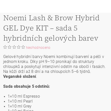
Noemi Lash & Brow Hybrid
GEL Dye KIT – sada 5
hybridních gelových barev
Neohodnoceno
Gelové hybridní barvy Noemi kombinují barvení a péči v
jednom kroku. Díky pH 9–10 pronikají do struktury
chloupků a poskytují intenzivní odstín na obočí i řasách.
Na kůži drží až 8 dní a na chloupcích 5–6 týdnů.
Veganské složení
.
Sada obsahuje 5 odstínů:
1×10 ml Espresso
1×10 ml Pearl
1×10 ml Grey