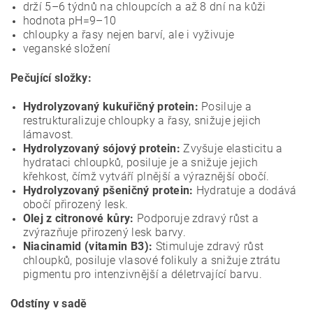
drží 5–6 týdnů na chloupcích a až 8 dní na kůži
hodnota pH=9–10
chloupky a řasy nejen barví, ale i vyživuje
veganské složení
Pečující složky:
Hydrolyzovaný kukuřičný protein:
Posiluje a
restrukturalizuje chloupky a řasy, snižuje jejich
lámavost.
Hydrolyzovaný sójový protein:
Zvyšuje elasticitu a
hydrataci chloupků, posiluje je a snižuje jejich
křehkost, čímž vytváří plnější a výraznější obočí.
Hydrolyzovaný pšeničný protein:
Hydratuje a dodává
obočí přirozený lesk.
Olej z citronové kůry:
Podporuje zdravý růst a
zvýrazňuje přirozený lesk barvy.
Niacinamid (vitamin B3):
Stimuluje zdravý růst
chloupků, posiluje vlasové folikuly a snižuje ztrátu
pigmentu pro intenzivnější a déletrvající barvu.
Odstíny v sadě