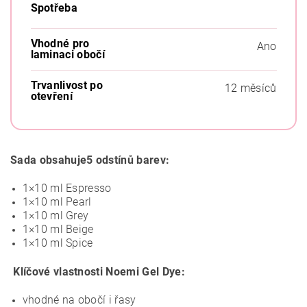
Spotřeba
Vhodné pro
Ano
laminaci obočí
Trvanlivost po
12 měsíců
otevření
Sada obsahuje5 odstínů barev:
1×10 ml Espresso
1×10 ml Pearl
1×10 ml Grey
1×10 ml Beige
1×10 ml Spice
Klíčové vlastnosti Noemi Gel Dye:
vhodné na obočí i řasy