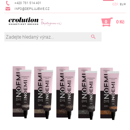
+420 731 514 401
CZK
EUR
INFO@DEPILUJEME.CZ
0
0 Kč