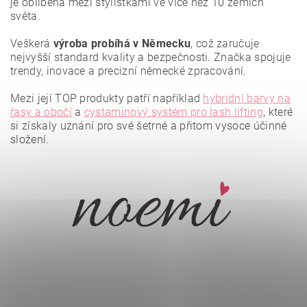
je oblíbená mezi stylistkami ve více než 10 zemích
světa.
Veškerá
výroba probíhá v Německu
, což zaručuje
nejvyšší standard kvality a bezpečnosti. Značka spojuje
trendy, inovace a precizní německé zpracování.
Mezi její TOP produkty patří například
hybridní barvy na
řasy a obočí
a
cystaminový systém pro lash lifting
, které
si získaly uznání pro své šetrné a přitom vysoce účinné
složení.
Vložením hodnocení souhlasíte se
zásadami ochrany
osobních údajů
.