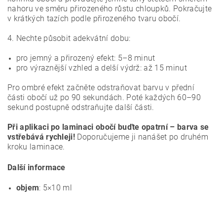
nahoru ve směru přirozeného růstu chloupků. Pokračujte
v krátkých tazích podle přirozeného tvaru obočí.
4. Nechte působit adekvátní dobu:
pro jemný a přirozený efekt: 5–8 minut
pro výraznější vzhled a delší výdrž: až 15 minut
Pro ombré efekt začněte odstraňovat barvu v přední
části obočí už po 90 sekundách. Poté každých 60–90
sekund postupně odstraňujte další části.
Při aplikaci po laminaci obočí buďte opatrní – barva se
vstřebává rychleji!
Doporučujeme ji nanášet po druhém
kroku laminace.
Další informace
objem
: 5×10 ml