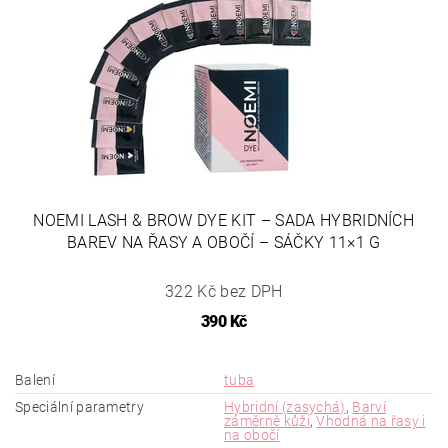
NOEMI LASH & BROW DYE KIT – SADA HYBRIDNÍCH
BAREV NA ŘASY A OBOČÍ – SÁČKY 11×1 G
322 Kč bez DPH
390 Kč
Balení
tuba
Speciální parametry
Hybridní (zasychá)
,
Barví
záměrně kůži
,
Vhodná na řasy i
na obočí