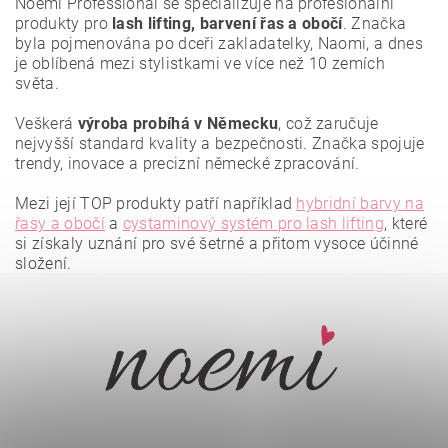
Noemi Professional se specializuje na profesionální
produkty pro
lash lifting, barvení řas a obočí
. Značka
byla pojmenována po dceři zakladatelky, Naomi, a dnes
je oblíbená mezi stylistkami ve více než 10 zemích
světa.
Veškerá
výroba probíhá v Německu
, což zaručuje
nejvyšší standard kvality a bezpečnosti. Značka spojuje
trendy, inovace a precizní německé zpracování.
Mezi její TOP produkty patří například
hybridní barvy na
řasy a obočí
a
cystaminový systém pro lash lifting
, které
si získaly uznání pro své šetrné a přitom vysoce účinné
složení.
Vložením hodnocení souhlasíte se
zásadami ochrany
osobních údajů
.