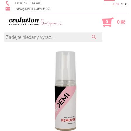
+420 731 514 401
CZK
EUR
INFO@DEPILUJEME.CZ
0
0 Kč