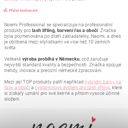
Přidat hodnocení
Noemi Professional se specializuje na profesionální
produkty pro
lash lifting, barvení řas a obočí
. Značka
byla pojmenována po dceři zakladatelky, Naomi, a dnes
je oblíbená mezi stylistkami ve více než 10 zemích
světa.
Veškerá
výroba probíhá v Německu
, což zaručuje
nejvyšší standard kvality a bezpečnosti. Značka spojuje
trendy, inovace a precizní německé zpracování.
Mezi její TOP produkty patří například
hybridní barvy na
řasy a obočí
a
cystaminový systém pro lash lifting
, které
si získaly uznání pro své šetrné a přitom vysoce účinné
složení.
Vložením hodnocení souhlasíte se
zásadami ochrany
osobních údajů
.