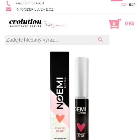
+420 731 514 401
CZK
EUR
INFO@DEPILUJEME.CZ
0
0 Kč