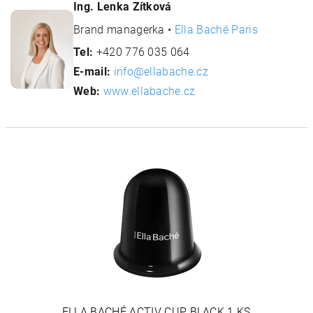
Ing. Lenka Zítková
Brand managerka •
Ella Baché Paris
Tel:
+420 776 035 064
E-mail:
info@ellabache.cz
Web:
www.ellabache.cz
ELLA BACHÉ ACTIV CUP BLACK 1 KS