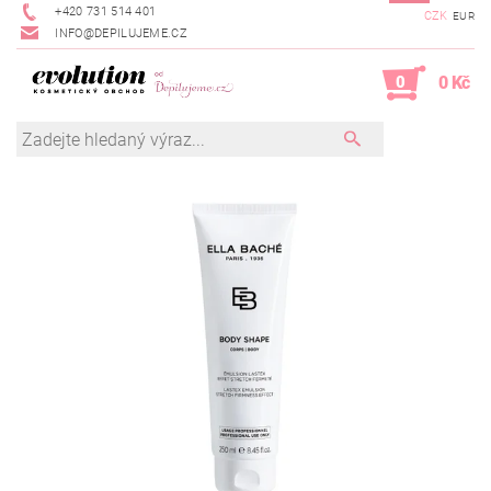
+420 731 514 401
CZK
EUR
INFO@DEPILUJEME.CZ
0
0 Kč