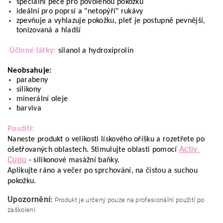
speciální péče pro povolenou pokožku
ideální pro poprsí a "netopýří" rukávy
zpevňuje a vyhlazuje pokožku, pleť je postupně pevnější, 
tonizovaná a hladší
Účinné látky: 
silanol a hydroxiprolin
Neobsahuje:
parabeny
silikony
minerální oleje
barviva
Použití: 
Naneste produkt o velikosti lískového oříšku a rozetřete po 
Activ 
ošetřovaných oblastech. Stimulujte oblasti pomocí 
Cupu
 - silikonové masážní baňky.
Aplikujte ráno a večer po sprchování, na čistou a suchou 
pokožku. 
Upozornění:
Produkt je určený pouze na profesionální použití po
zaškolení.