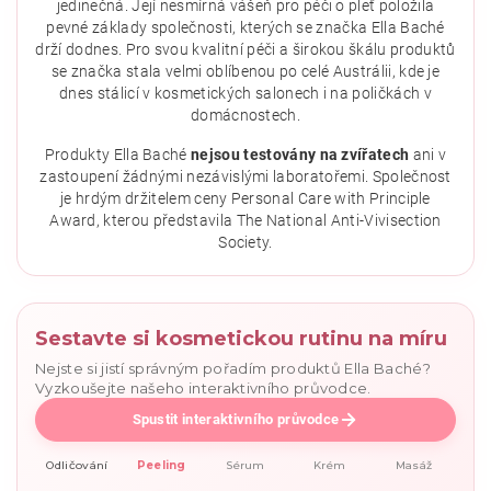
jedinečná. Její nesmírná vášeň pro péči o pleť položila
pevné základy společnosti, kterých se značka Ella Baché
drží dodnes. Pro svou kvalitní péči a širokou škálu produktů
se značka stala velmi oblíbenou po celé Austrálii, kde je
dnes stálicí v kosmetických salonech i na poličkách v
domácnostech.
Vložením hodnocení souhlasíte se
zásadami ochrany
osobních údajů
.
Produkty Ella Baché
nejsou testovány na zvířatech
ani v
zastoupení žádnými nezávislými laboratořemi. Společnost
je hrdým držitelem ceny Personal Care with Principle
Award, kterou představila The National Anti-Vivisection
Society.
Sestavte si kosmetickou rutinu na míru
Nejste si jistí správným pořadím produktů Ella Baché?
Vyzkoušejte našeho interaktivního průvodce.
Spustit interaktivního průvodce
Odličování
Peeling
Sérum
Krém
Masáž