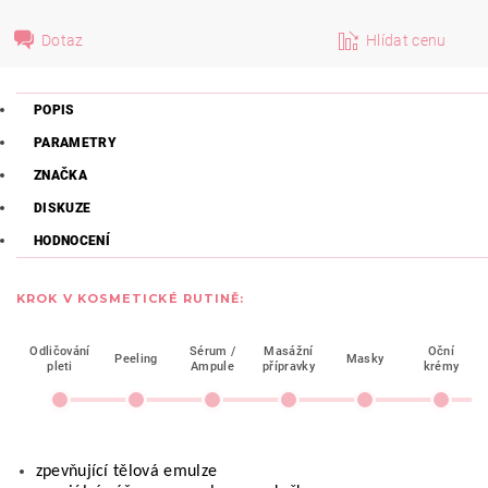
Dotaz
Hlídat cenu
POPIS
PARAMETRY
ZNAČKA
DISKUZE
HODNOCENÍ
KROK V KOSMETICKÉ RUTINĚ:
Odličování
Sérum /
Masážní
Oční
Peeling
Masky
pleti
Ampule
přípravky
krémy
zpevňující tělová emulze 