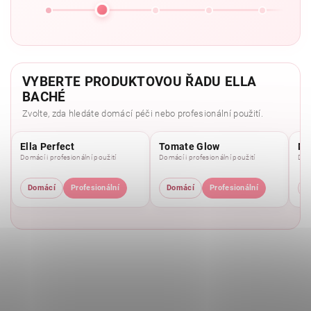
VYBERTE PRODUKTOVOU ŘADU ELLA
BACHÉ
Zvolte, zda hledáte domácí péči nebo profesionální použití.
Ella Perfect
Tomate Glow
Mo
Domácí i profesionální použití
Domácí i profesionální použití
Domá
Domácí
Profesionální
Domácí
Profesionální
D