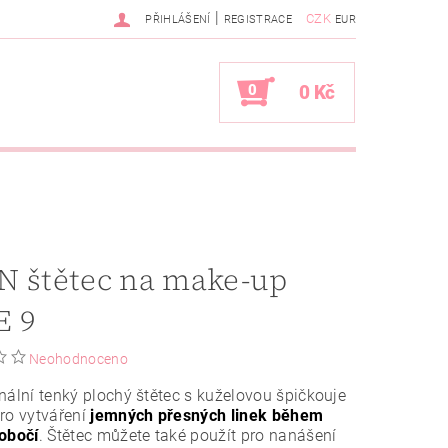
|
CZK
PŘIHLÁŠENÍ
REGISTRACE
EUR
0
0 Kč
N štětec na make-up
E 9
Neohodnoceno
nální tenký plochý štětec s kuželovou špičkouje
ro vytváření
jemných přesných linek během
obočí
. Štětec můžete také použít pro nanášení