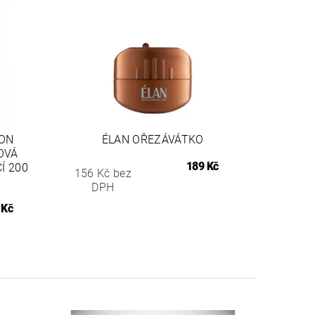
ION
ÉLAN OŘEZÁVÁTKO
OVÁ
189 Kč
Í 200
156 Kč bez
DPH
 Kč