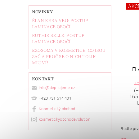
AKC
NOVINKY
ÉLAN KERA VEG: POSTUP
LAMINACE OBOČÍ
RUTHIE BELLE: POSTUP
LAMINACE OBOČÍ
EXOSOMY V KOSMETICE: CO JSOU
ZAČ A PROČ SE O NICH TOLIK
MLUVÍ?
ÉL
KONTAKT
4
info
@
depilujeme.cz
(–
165
+420 731 514 401
Kosmetický obchod
kosmetickyobchodevolution
Buďte prvn