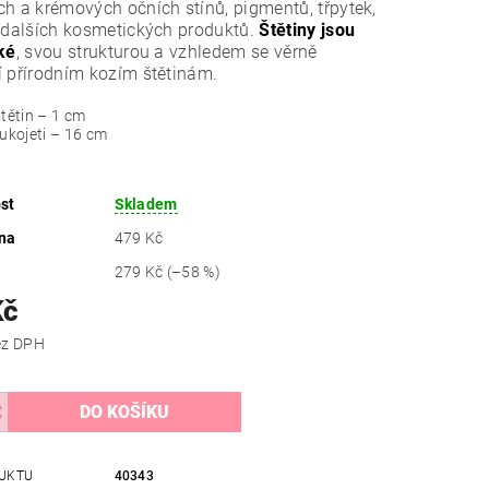
h a krémových očních stínů, pigmentů, třpytek,
 dalších kosmetických produktů.
Štětiny jsou
ké
, svou strukturou a vzhledem se věrně
 přírodním kozím štětinám.
štětin – 1 cm
rukojeti – 16 cm
st
Skladem
na
479 Kč
279 Kč
(–58 %)
Kč
 Kč bez DPH
UKTU
40343