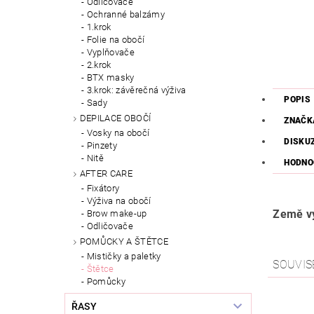
Odličovače
Ochranné balzámy
1.krok
Folie na obočí
Vyplňovače
2.krok
BTX masky
3.krok: závěrečná výživa
POPIS
Sady
DEPILACE OBOČÍ
ZNAČK
Vosky na obočí
DISKU
Pinzety
Nitě
HODNO
AFTER CARE
Fixátory
Výživa na obočí
Země vý
Brow make-up
Odličovače
POMŮCKY A ŠTĚTCE
Mističky a paletky
SOUVIS
Štětce
Pomůcky
ŘASY