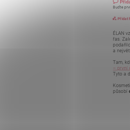
Přid
Buďte prvn
Přidat
ÉLAN vz
řas. Za
podařil
a největ
Tam, kde
– první
Tyto a 
Kosmeti
působí
Vlože