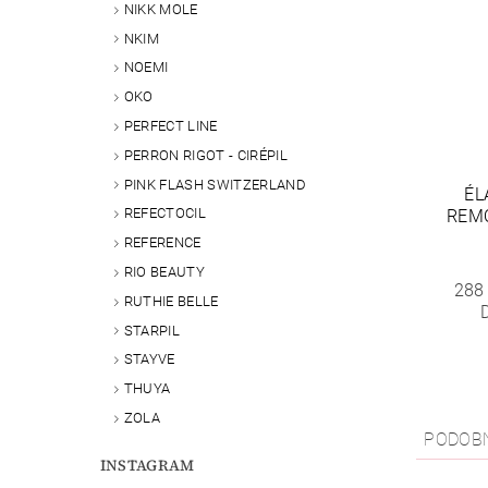
NIKK MOLE
NKIM
NOEMI
OKO
PERFECT LINE
PERRON RIGOT - CIRÉPIL
PINK FLASH SWITZERLAND
ÉL
REFECTOCIL
REMO
REFERENCE
RIO BEAUTY
288
RUTHIE BELLE
STARPIL
STAYVE
THUYA
ZOLA
PODOB
INSTAGRAM