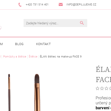
+420 731 514 401
INFO@DEPILUJEME.CZ
AM
BLOG
KONTAKT
í
Pomůcky a štětce
Štětce
ÉLAN štětec na make-up FACE 9
ÉLA
FAC
Profesio
určený p
barvení 