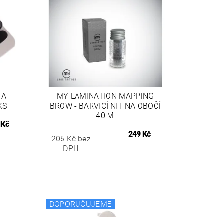
TA
MY LAMINATION MAPPING
KS
BROW - BARVICÍ NIT NA OBOČÍ
40 M
 Kč
249 Kč
206 Kč bez
DPH
DOPORUČUJEME