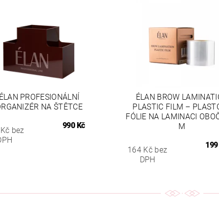
ÉLAN PROFESIONÁLNÍ
ÉLAN BROW LAMINAT
ORGANIZÉR NA ŠTĚTCE
PLASTIC FILM – PLAST
FÓLIE NA LAMINACI OBOČ
990 Kč
M
 Kč bez
DPH
199
164 Kč bez
DPH