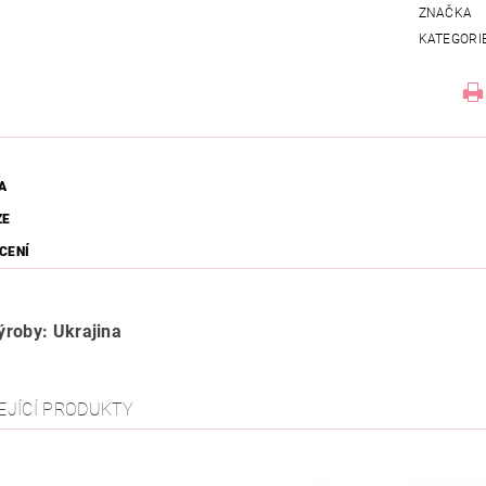
ZNAČKA
KATEGORI
A
ZE
CENÍ
roby: Ukrajina
EJÍCÍ PRODUKTY