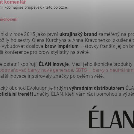
at komentář
í, kdo napíše příspěvek k této položce.
 hodnocení
nikl v roce 2015 jako první
ukrajinský brand
zaměřený na pro
ložily ho sestry Olena Kurchyna a Anna Kravchenko, zkušené to
o vybudovat doslova
brow impérium
– stovky franšíz jejich b
ší konference pro brow stylistky na světě.
 ostatní kopírují,
ÉLAN inovuje
. Mezi jeho ikonické produkty
 odstraňovač barvy nové generace
,
SBTS – barvy s neutrálním
další inovace inspirovaly značky po celém světě.
cký obchod Evolution je hrdým
výhradním distributorem
ÉLAN
oficiální trenéři
značky ÉLAN, kteří vám rádi pomohou s výbě
ním hodnocení souhlasíte se
zásadami ochrany osobních údajů
.