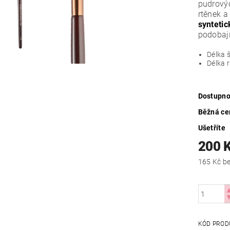
pudrovýc
rtěnek a
syntetic
podobají
Délka 
Délka 
Dostupno
Běžná ce
Ušetříte
200 
165
KÓD PROD