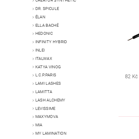
CREATOR SYNTHETIC
DR. SPICULE
ÉLAN
ELLA BACHÉ
HEDONIC
INFINITY HYBRID
INLEI
ITALWAX
KATYA VINOG
L.C.P.PARIS
82 Kč
LAMI LASHES
LAMITTA
LASH ALCHEMY
LEVISSIME
MAXYMOVA
MIA
MY LAMINATION