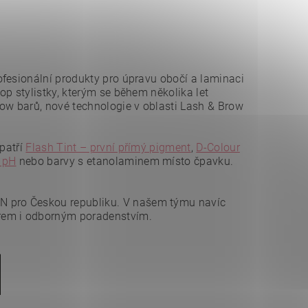
fesionální produkty pro úpravu obočí a laminaci
p stylistky, kterým se během několika let
row barů, nové technologie v oblasti Lash & Brow
 patří
Flash Tint – první přímý pigment
,
D-Colour
 pH
nebo barvy s etanolaminem místo čpavku.
 pro Českou republiku. V našem týmu navíc
rem i odborným poradenstvím.