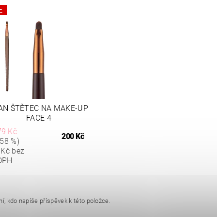
E
AN ŠTĚTEC NA MAKE-UP
FACE 4
79 Kč
200 Kč
58 %)
 Kč bez
DPH
í, kdo napíše příspěvek k této položce.