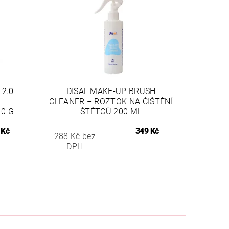
 2.0
DISAL MAKE-UP BRUSH
CLEANER – ROZTOK NA ČIŠTĚNÍ
0 G
ŠTĚTCŮ 200 ML
 Kč
349 Kč
288 Kč bez
DPH