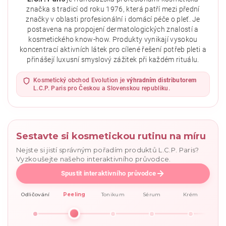
značka s tradicí od roku 1976, která patří mezi přední
značky v oblasti profesionální i domácí péče o pleť. Je
postavena na propojení dermatologických znalostí a
kosmetického know-how. Produkty vynikají vysokou
koncentrací aktivních látek pro cílené řešení potřeb pleti a
přinášejí luxusní smyslový zážitek při každém rituálu.
Vložením hodnocení souhlasíte se
zásadami ochrany
osobních údajů
.
Kosmetický obchod Evolution je
výhradním distributorem
L.C.P. Paris pro Českou a Slovenskou republiku.
Sestavte si kosmetickou rutinu na míru
Nejste si jistí správným pořadím produktů L.C.P. Paris?
Vyzkoušejte našeho interaktivního průvodce.
Spustit interaktivního průvodce
Odličování
Peeling
Tonikum
Sérum
Krém