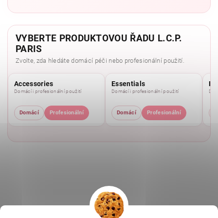
VYBERTE PRODUKTOVOU ŘADU L.C.P.
PARIS
Zvolte, zda hledáte domácí péči nebo profesionální použití.
Accessories
Essentials
Pu
Domácí i profesionální použití
Domácí i profesionální použití
Domá
Domácí
Profesionální
Domácí
Profesionální
D