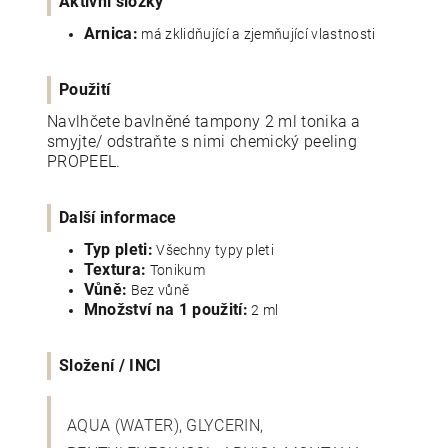
Aktivní složky
Arnica:
má zklidňující a zjemňující vlastnosti
Použití
Navlhčete bavlněné tampony 2 ml tonika a
smyjte/ odstraňte s nimi chemický peeling
PROPEEL.
Další informace
Typ pleti:
Všechny typy pleti
Textura:
Tonikum
Vůně:
Bez vůně
Množství na 1 použití:
2 ml
Složení / INCI
AQUA (WATER), GLYCERIN,