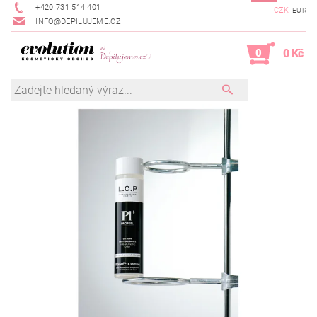
+420 731 514 401
CZK
EUR
INFO@DEPILUJEME.CZ
0
0 Kč