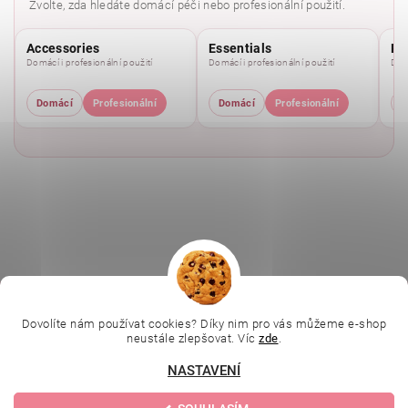
Zvolte, zda hledáte domácí péči nebo profesionální použití.
Accessories
Essentials
Pu
Domácí i profesionální použití
Domácí i profesionální použití
Domá
Domácí
Profesionální
Domácí
Profesionální
D
|
|
|
Ella Baché
L.C.P. Paris
Kosmetická škola
|
Dovolíte nám používat cookies? Díky nim pro vás můžeme e-shop
Online kosmetické kurzy
Kozmetickyobchod.sk
neustále zlepšovat. Víc
zde
.
NASTAVENÍ
Upravit nastavení
2026 © Evolution | Depilujeme.cz, všechna práva vyhrazena