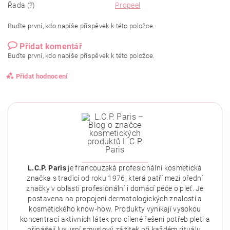
Řada (?)
Propeel
Buďte první, kdo napíše příspěvek k této položce.
Přidat komentář
Buďte první, kdo napíše příspěvek k této položce.
Přidat hodnocení
L.C.P. Paris
je francouzská profesionální kosmetická
značka s tradicí od roku 1976, která patří mezi přední
značky v oblasti profesionální i domácí péče o pleť. Je
postavena na propojení dermatologických znalostí a
kosmetického know-how. Produkty vynikají vysokou
koncentrací aktivních látek pro cílené řešení potřeb pleti a
přinášejí luxusní smyslový zážitek při každém rituálu.