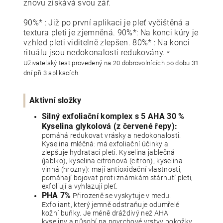
znovu získává svou zář.
90%* : Již po první aplikaci je pleť vyčištěná a
textura pleti je zjemněná. 90%*: Na konci kúry je
vzhled pleti viditelně zlepšen. 80%* : Na konci
rituálu jsou nedokonalosti redukovány.
*
Uživatelský test provedený na 20 dobrovolnících po dobu 31
dní při 3 aplikacích.
Aktivní složky
Silný exfoliační komplex s 5 AHA 30 %
Kyselina glykolová (z červené řepy):
pomáhá redukovat vrásky a nedokonalosti.
Kyselina mléčná: má exfoliační účinky a
zlepšuje hydrataci pleti. Kyselina jablečná
(jablko), kyselina citronová (citron), kyselina
vinná (hrozny): mají antioxidační vlastnosti,
pomáhají bojovat proti známkám stárnutí pleti,
exfoliují a vyhlazují pleť.
PHA 7%
Přirozeně se vyskytuje v medu.
Exfoliant, který jemně odstraňuje odumřelé
kožní buňky. Je méně dráždivý než AHA
kyseliny a působí na povrchové vrstvy pokožky