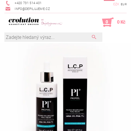
+420 731 514 401
CZK
EUR
INFO@DEPILUJEME.CZ
0
0 Kč