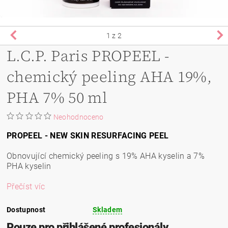
1
z 2
L.C.P. Paris PROPEEL -
chemický peeling AHA 19%,
PHA 7% 50 ml
Neohodnoceno
PROPEEL - NEW SKIN RESURFACING PEEL
Obnovující chemický peeling s 19% AHA kyselin a 7%
PHA kyselin
Přečíst víc
Dostupnost
Skladem
Pouze pro přihlášené profesionály