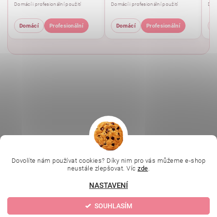
Domácí i profesionální použití
Domácí i profesionální použití
Domá
Domácí
Profesionální
Domácí
Profesionální
D
|
|
|
Ella Baché
L.C.P. Paris
Kosmetická škola
|
Dovolíte nám používat cookies? Díky nim pro vás můžeme e-shop
Online kosmetické kurzy
Kozmetickyobchod.sk
neustále zlepšovat. Víc
zde
.
NASTAVENÍ
Upravit nastavení
2026 © Evolution | Depilujeme.cz, všechna práva vyhrazena
SOUHLASÍM
cookies