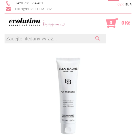
+420 731 514 401
CZK
EUR
INFO@DEPILUJEME.CZ
0
0 Kč