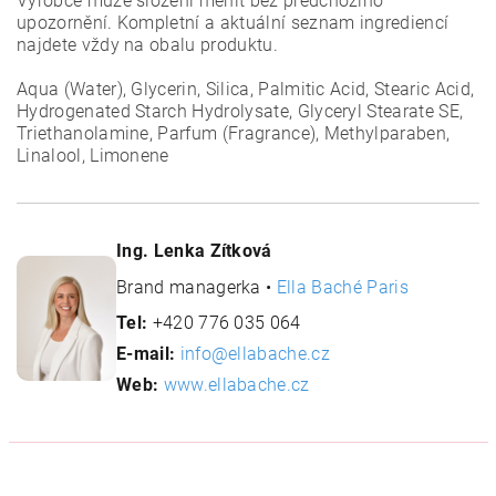
Výrobce může složení měnit bez předchozího
upozornění. Kompletní a aktuální seznam ingrediencí
najdete vždy na obalu produktu.
Aqua (Water), Glycerin, Silica, Palmitic Acid, Stearic Acid,
Hydrogenated Starch Hydrolysate, Glyceryl Stearate SE,
Triethanolamine, Parfum (Fragrance), Methylparaben,
Linalool, Limonene
Ing. Lenka Zítková
Brand managerka •
Ella Baché Paris
Tel:
+420 776 035 064
E-mail:
info@ellabache.cz
Web:
www.ellabache.cz