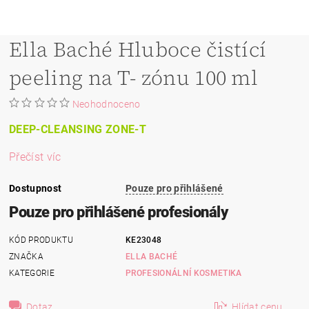
Ella Baché Hluboce čistící
peeling na T- zónu 100 ml
Neohodnoceno
DEEP-CLEANSING ZONE-T
Přečíst víc
Dostupnost
Pouze pro přihlášené
Pouze pro přihlášené profesionály
KÓD PRODUKTU
KE23048
ZNAČKA
ELLA BACHÉ
KATEGORIE
PROFESIONÁLNÍ KOSMETIKA
Dotaz
Hlídat cenu