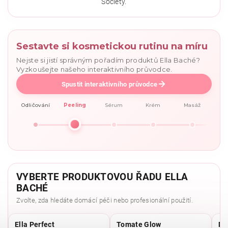
Society.
Sestavte si kosmetickou rutinu na míru
Nejste si jistí správným pořadím produktů Ella Baché?
Vyzkoušejte našeho interaktivního průvodce.
Spustit interaktivního průvodce
Odličování
Peeling
Sérum
Krém
Masáž
VYBERTE PRODUKTOVOU ŘADU ELLA
BACHÉ
Zvolte, zda hledáte domácí péči nebo profesionální použití.
Ella Perfect
Tomate Glow
Mo