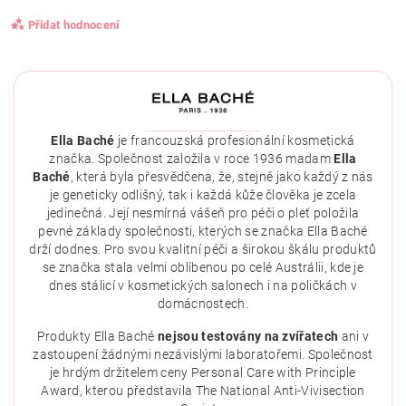
Přidat hodnocení
Ella Baché
je francouzská profesionální kosmetická
značka. Společnost založila v roce 1936 madam
Ella
Baché
, která byla přesvědčena, že, stejně jako každý z nás
je geneticky odlišný, tak i každá kůže člověka je zcela
jedinečná. Její nesmírná vášeň pro péči o pleť položila
pevné základy společnosti, kterých se značka Ella Baché
drží dodnes. Pro svou kvalitní péči a širokou škálu produktů
se značka stala velmi oblíbenou po celé Austrálii, kde je
dnes stálicí v kosmetických salonech i na poličkách v
domácnostech.
Vložením hodnocení souhlasíte se
zásadami ochrany
osobních údajů
.
Produkty Ella Baché
nejsou testovány na zvířatech
ani v
zastoupení žádnými nezávislými laboratořemi. Společnost
je hrdým držitelem ceny Personal Care with Principle
Award, kterou představila The National Anti-Vivisection