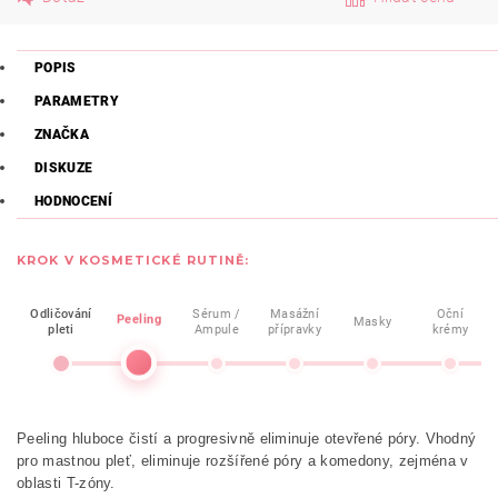
POPIS
PARAMETRY
ZNAČKA
DISKUZE
HODNOCENÍ
KROK V KOSMETICKÉ RUTINĚ:
Odličování
Sérum /
Masážní
Oční
Peeling
Masky
pleti
Ampule
přípravky
krémy
Peeling hluboce čistí a progresivně eliminuje otevřené póry. Vhodný
pro mastnou pleť, eliminuje rozšířené póry a komedony, zejména v
oblasti T-zóny.