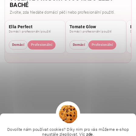
BACHÉ
Zvolte, zda hledáte domácí péči nebo profesionální použití.
Ella Perfect
Tomate Glow
Mo
Domácí i profesionální použití
Domácí i profesionální použití
Domá
Domácí
Profesionální
Domácí
Profesionální
D
|
|
|
Ella Baché
L.C.P. Paris
Kosmetická škola
|
Online kosmetické kurzy
Kozmetickyobchod.sk
Dovolíte nám používat cookies? Díky nim pro vás můžeme e-shop
neustále zlepšovat. Víc
zde
.