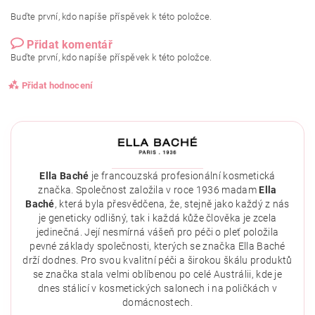
Buďte první, kdo napíše příspěvek k této položce.
Přidat komentář
Buďte první, kdo napíše příspěvek k této položce.
Přidat hodnocení
Ella Baché
je francouzská profesionální kosmetická
značka. Společnost založila v roce 1936 madam
Ella
Baché
, která byla přesvědčena, že, stejně jako každý z nás
je geneticky odlišný, tak i každá kůže člověka je zcela
jedinečná. Její nesmírná vášeň pro péči o pleť položila
pevné základy společnosti, kterých se značka Ella Baché
drží dodnes. Pro svou kvalitní péči a širokou škálu produktů
se značka stala velmi oblíbenou po celé Austrálii, kde je
dnes stálicí v kosmetických salonech i na poličkách v
domácnostech.
Vložením hodnocení souhlasíte se
zásadami ochrany
osobních údajů
.