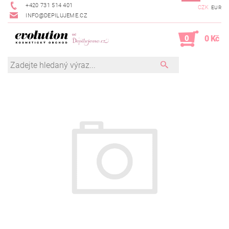
+420 731 514 401
CZK
EUR
INFO@DEPILUJEME.CZ
0
0 Kč