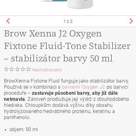
1
z 2
Brow Xenna J2 Oxygen
Fixtone Fluid-Tone Stabilizer
– stabilizátor barvy 50 ml
Neohodnoceno
BrowXenna Fixtone Fluid funguje jako stabilizátor barvy.
Používá se v kombinaci s
barvami Oxygen J2
po barvicí
proceduře –
zastavuje působení barvy, aby již dále
netmavla
. Zároveň prodlužuje její výdrž z dlouhodobého
hlediska. Chloupkům dodává výživu díky obsahu
hydrolyzovaného hedvábného proteinu, keratinu a
panthenolu.
objem: 50 ml