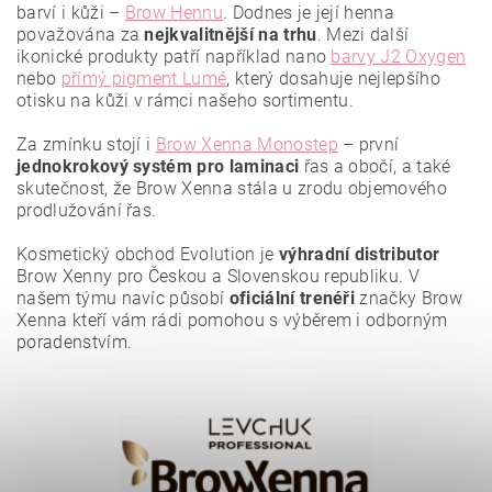
barví i kůži –
Brow Hennu
. Dodnes je její henna
považována za
nejkvalitnější
na trhu
. Mezi další
ikonické produkty patří například nano
barvy J2 Oxygen
nebo
přímý pigment Lumé
, který dosahuje nejlepšího
otisku na kůži v rámci našeho sortimentu.
Za zmínku stojí i
Brow Xenna Monostep
– první
jednokrokový systém pro laminaci
řas a obočí, a také
Vložením hodnocení souhlasíte se
zásadami ochrany
osobních údajů
.
skutečnost, že Brow Xenna stála u zrodu objemového
prodlužování řas.
Kosmetický obchod Evolution je
výhradní distributor
Brow Xenny pro Českou a Slovenskou republiku. V
našem týmu navíc působí
oficiální trenéři
značky Brow
Xenna kteří vám rádi pomohou s výběrem i odborným
poradenstvím.