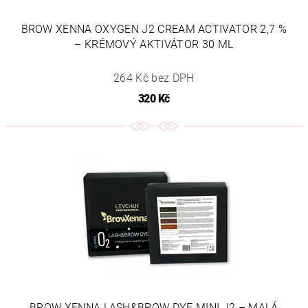
BROW XENNA OXYGEN J2 CREAM ACTIVATOR 2,7 %
– KRÉMOVÝ AKTIVÁTOR 30 ML
264 Kč bez DPH
320 Kč
BROW XENNA LASH&BROW DYE MINI J2 – MALÁ