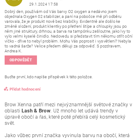
29.1.2024 17:58
Dobrý den, používám od Vás barvy O2 oxygen a nedávno jsem
objednala Oxygen 02 stabilizer, a paní na pobočce mě při odběru
varovala, že je produkt nově bez krabičky. Evidentně ale došlo ke
změně složení, produkt klientky po přetření štípe a chloupky jsou po
něm jiné struktury, drhnou, a barva na tampónku zešloutne, jako lvy to
vylo velmi kyselé činidlo. Nedovedu si představit tím někomu otřít oční
víčko - dřive to nebyl problém. Mohu Vás poprosit i vysvětlení? Nebyla
to vadná šarže? Velice předem děkuji za odpověď. S pozdravem,
Andrea K.
ODPOVĚDĚT
Buďte první, kdo napíše příspěvek k této položce.
Přidat hodnocení
Brow Xenna patří mezi nejvýznamnější světové značky v
oblasti
Lash & Brow
. Už mnoho let udává trendy v
úpravě obočí a řas, které poté přebírá celý kosmetický
svět.
Jako vůbec první značka vyvinula barvu na obočí, která