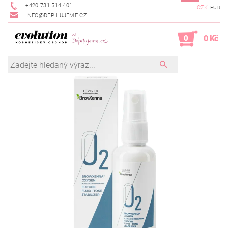
+420 731 514 401
CZK
EUR
INFO@DEPILUJEME.CZ
0
0 Kč