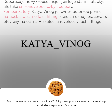
Doporučujeme vyzkoušet nejen její legendární natáčky,
ale také
silikonové podložky pod oči
a
Vložením hodnocení souhlasíte se
zásadami ochrany
osobních údajů
.
kompenzátory
.
Katya Vinog je rovněž autorkou prvních
natáček pro samo-lash lifting
, které umožňují pracovat s
otevřenýma očima – skutečná revoluce v lash liftingu.
|
|
|
Ella Baché
L.C.P. Paris
Kosmetická škola
|
Dovolíte nám používat cookies? Díky nim pro vás můžeme e-shop
Online kosmetické kurzy
Kozmetickyobchod.sk
neustále zlepšovat. Víc
zde
.