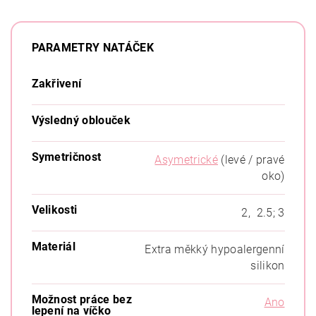
PARAMETRY NATÁČEK
Zakřivení
Výsledný oblouček
Symetričnost
Asymetrické
(levé / pravé
oko)
Velikosti
2, 2.5; 3
Materiál
Extra měkký hypoalergenní
silikon
Možnost práce bez
Ano
lepení na víčko