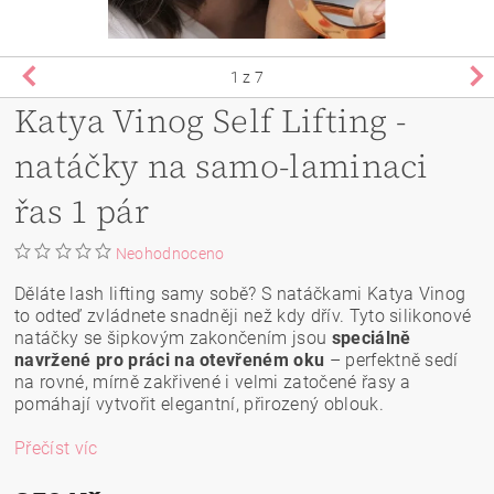
1
z 7
Katya Vinog Self Lifting -
natáčky na samo-laminaci
řas 1 pár
Neohodnoceno
Děláte lash lifting samy sobě? S natáčkami Katya Vinog
to odteď zvládnete snadněji než kdy dřív. Tyto silikonové
natáčky se šipkovým zakončením jsou
speciálně
navržené pro práci na otevřeném oku
– perfektně sedí
na rovné, mírně zakřivené i velmi zatočené řasy a
pomáhají vytvořit elegantní, přirozený oblouk.
Přečíst víc