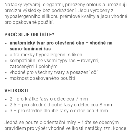
Natáčky vytvářejí elegantní, přirozený oblouk a umožňují
precizní výsledky bez podráždění. Jsou vyrobeny z
hypoalergenního silikonu prémiové kvality a jsou vhodné
pro opakované použití.
PROČ SI JE OBLÍBÍTE?
anatomický tvar pro otevřené oko – vhodné na
samo-laminaci řas
ultra měkký hypoalergenní silikon
kompatibilní se všemi typy řas – rovnými,
zatočenými i polohými
vhodné pro všechny tvary a posazení očí
možnost opakovaného použití
VELIKOSTI
2– pro krátké řasy o délce cca 7 mm
2.5 – pro středně dlouhé řasy o délce cca 8 mm
3 – pro středně dlouhé řasy o délce cca 9 mm
Jedná se pouze o orientační míry – řiďte se obecným
pravidlem pro výběr vhodné velikosti natáčky, tzn. konce