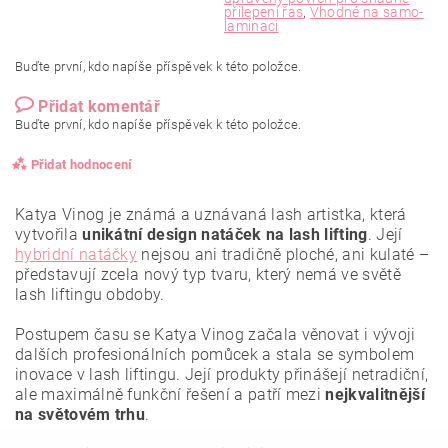
přilepení řas
,
Vhodné na samo-
laminaci
Buďte první, kdo napíše příspěvek k této položce.
Přidat komentář
Buďte první, kdo napíše příspěvek k této položce.
Přidat hodnocení
Katya Vinog je známá a uznávaná lash artistka, která
vytvořila
unikátní design natáček na lash lifting
. Její
hybridní natáčky
nejsou ani tradičně ploché, ani kulaté –
představují zcela nový typ tvaru, který nemá ve světě
lash liftingu obdoby.
Postupem času se Katya Vinog začala věnovat i vývoji
dalších profesionálních pomůcek a stala se symbolem
inovace v lash liftingu. Její produkty přinášejí netradiční,
ale maximálně funkční řešení a patří mezi
nejkvalitnější
na světovém trhu
.