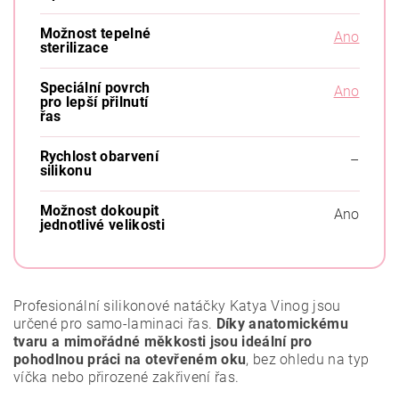
Možnost tepelné
Ano
sterilizace
Speciální povrch
Ano
pro lepší přilnutí
řas
Rychlost obarvení
–
silikonu
Možnost dokoupit
Ano
jednotlivé velikosti
Profesionální silikonové natáčky Katya Vinog jsou
určené pro samo-laminaci řas.
Díky anatomickému
tvaru a mimořádné měkkosti jsou ideální pro
pohodlnou práci na otevřeném oku
, bez ohledu na typ
víčka nebo přirozené zakřivení řas.