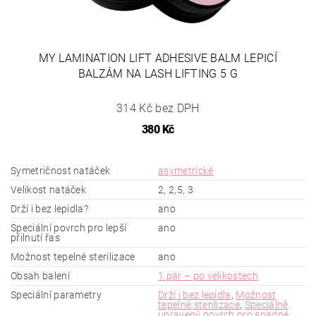
MY LAMINATION LIFT ADHESIVE BALM LEPICÍ
BALZÁM NA LASH LIFTING 5 G
314 Kč bez DPH
380 Kč
Symetričnost natáček
asymetrické
Velikost natáček
2, 2,5, 3
Drží i bez lepidla?
ano
Speciální povrch pro lepší
ano
přilnutí řas
Možnost tepelné sterilizace
ano
Obsah balení
1 pár – po velikostech
Speciální parametry
Drží i bez lepidla
,
Možnost
tepelné sterilizace
,
Speciálně
upravený povrch pro snadné