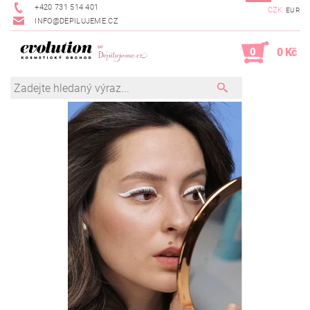
+420 731 514 401
CZK
EUR
INFO@DEPILUJEME.CZ
0
0 Kč