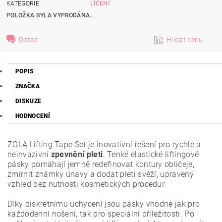
KATEGORIE
LÍČENÍ
POLOŽKA BYLA VYPRODÁNA...
Dotaz
Hlídat cenu
POPIS
ZNAČKA
DISKUZE
HODNOCENÍ
ZOLA Lifting Tape Set je inovativní řešení pro rychlé a
neinvazivní
zpevnění pleti
. Tenké elastické liftingové
pásky pomáhají jemně redefinovat kontury obličeje,
zmírnit známky únavy a dodat pleti svěží, upravený
vzhled bez nutnosti kosmetických procedur.
Díky diskrétnímu uchycení jsou pásky vhodné jak pro
každodenní nošení, tak pro speciální příležitosti. Po