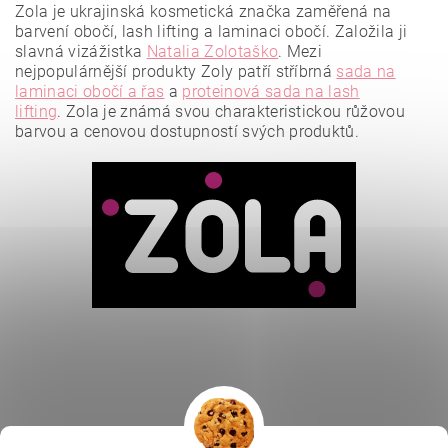
Zola je ukrajinská kosmetická značka zaměřená na
barvení obočí, lash lifting a laminaci obočí. Založila ji
slavná vizážistka
Natalia Zolotaško
.
Mezi
nejpopulárnější produkty Zoly patří stříbrná
sada na
laminaci obočí a řas
a
proteinová sada na lash
lifting
.
Zola je známá svou charakteristickou růžovou
barvou a cenovou dostupností svých produktů.
Vložením hodnocení souhlasíte se
zásadami ochrany
osobních údajů
.