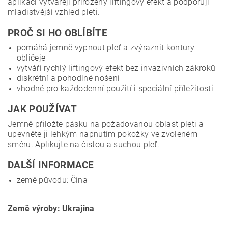
aplikaci vytvářejí přirozený liftingový efekt a podporují
mladistvější vzhled pleti.
PROČ SI HO OBLÍBÍTE
pomáhá jemně vypnout pleť a zvýraznit kontury
obličeje
vytváří rychlý liftingový efekt bez invazivních zákroků
diskrétní a pohodlné nošení
vhodné pro každodenní použití i speciální příležitosti
JAK POUŽÍVAT
Jemně přiložte pásku na požadovanou oblast pleti a
upevněte ji lehkým napnutím pokožky ve zvoleném
směru. Aplikujte na čistou a suchou pleť.
DALŠÍ INFORMACE
země původu: Čína
Země výroby: Ukrajina