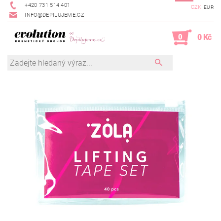
+420 731 514 401
CZK
EUR
INFO@DEPILUJEME.CZ
0
0 Kč