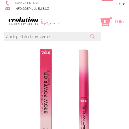
+420 731 514 401
CZK
EUR
INFO@DEPILUJEME.CZ
0
0 Kč