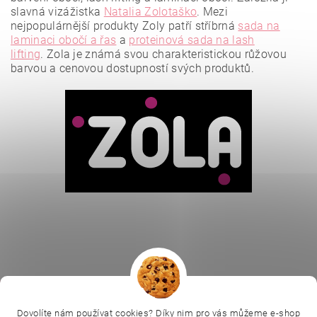
slavná vizážistka
Natalia Zolotaško
.
Mezi
nejpopulárnější produkty Zoly patří stříbrná
sada na
laminaci obočí a řas
a
proteinová sada na lash
lifting
.
Zola je známá svou charakteristickou růžovou
barvou a cenovou dostupností svých produktů.
Vložením hodnocení souhlasíte se
zásadami ochrany
osobních údajů
.
|
|
|
Ella Baché
L.C.P. Paris
Kosmetická škola
|
Dovolíte nám používat cookies? Díky nim pro vás můžeme e-shop
Online kosmetické kurzy
Kozmetickyobchod.sk