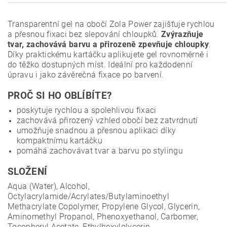
Transparentní gel na obočí Zola Power zajišťuje rychlou
a přesnou fixaci bez slepování chloupků.
Zvýrazňuje
tvar, zachovává barvu a přirozeně zpevňuje chloupky
.
Díky praktickému kartáčku aplikujete gel rovnoměrně i
do těžko dostupných míst. Ideální pro každodenní
úpravu i jako závěrečná fixace po barvení.
PROČ SI HO OBLÍBÍTE?
poskytuje rychlou a spolehlivou fixaci
zachovává přirozený vzhled obočí bez zatvrdnutí
umožňuje snadnou a přesnou aplikaci díky
kompaktnímu kartáčku
pomáhá zachovávat tvar a barvu po stylingu
SLOŽENÍ
Aqua (Water), Alcohol,
Octylacrylamide/Acrylates/Butylaminoethyl
Methacrylate Copolymer, Propylene Glycol, Glycerin,
Aminomethyl Propanol, Phenoxyethanol, Carbomer,
Tocopheryl Acetate, Ethylhexylglycerin.