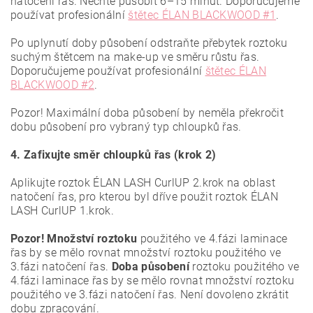
natočení řas. Nechte působit 6–15 minut. Doporučujeme
používat profesionální
štětec ÉLAN BLACKWOOD #1
.
Po uplynutí doby působení odstraňte přebytek roztoku
suchým štětcem na make-up ve směru růstu řas.
Doporučujeme používat profesionální
štětec ÉLAN
BLACKWOOD #2
.
Pozor! Maximální doba působení by neměla překročit
dobu působení pro vybraný typ chloupků řas.
4. Zafixujte směr chloupků řas (krok 2)
Aplikujte roztok ÉLAN LASH CurlUP 2.krok na oblast
natočení řas, pro kterou byl dříve použit roztok ÉLAN
LASH CurlUP 1.krok.
Pozor! Množství roztoku
použitého ve 4.fázi laminace
řas by se mělo rovnat množství roztoku použitého ve
3.fázi natočení řas.
Doba působení
roztoku použitého ve
4.fázi laminace řas by se mělo rovnat množství roztoku
použitého ve 3.fázi natočení řas.
Není dovoleno zkrátit
dobu zpracování.