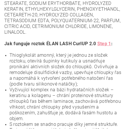
STEARATE, SODIUM ERYTHORBATE, HYDROLYZED
KERATIN, ETHYLHEXYLGLYCERIN, PHENOXYETHANOL,
CETEARETH-20, HYDROLYZED COLLAGEN,
TETRASODIUM EDTA, POLYQUATERNIUM-22, PARFUM,
CITRIC ACID, CETRIMONIUM CHLORIDE, LIMONENE,
LINALOOL.
Jak funguje roztok ÉLAN LASH CurlUP 2.0
Step 1
:
Thioglykolát amonný, který je jednou ze složek
roztoku, otevírá šupinky kutikuly a usnadňuje
pronikání aktivních složek do chloupků. Ovlivňuje a
remodeluje disulfidické vazby, upevňuje chloupky řas
a napomáhá k vytvoření potřebného natočení řas
(podle tvaru silikonové natáčky);
Vyživující komplex na bázi hydratačních složek –
keratinu a kolagenu – chrání proteinové struktury
chloupků řas během laminace, zachovává potřebnou
vlhkost, chrání chloupky před vysušením a
poškozením, zahušťuje je, dodává řasám hustotu a
objem.
S roztokem se snadno pracuje díky jemné struktuře.