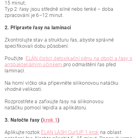
15 minut;
Typ 2: řasy jsou středně silné nebo tenké – doba
zpracování je 6–12 minut.
2. Připravte řasy na laminaci
Zkontrolujte stav a strukturu řas, abyste správně
specifikovali dobu působení.
Použijte
ELÁN čisticí detoxikační pěnu na obočí a řasy s
antibakteriálním účinkem
pro odmaštění řas před
laminací.
Na horní víčko oka připevněte silikonovou natáčku
vhodné velikosti.
Rozprostřete a zafixujte řasy na silikonovou
natáčku pomocí lepidla a aplikátoru.
3. Natočte řasy (
krok 1
)
Aplikujte roztok
ÉLAN LASH CurlUP 1.krok
na oblast