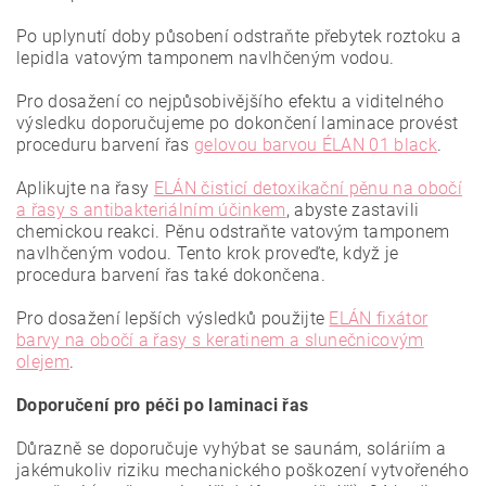
Po uplynutí doby působení odstraňte přebytek roztoku a
lepidla vatovým tamponem navlhčeným vodou.
Pro dosažení co nejpůsobivějšího efektu a viditelného
výsledku doporučujeme po dokončení laminace provést
proceduru barvení řas
gelovou barvou ÉLAN 01 black
.
Aplikujte na řasy
ELÁN čisticí detoxikační pěnu na obočí
a řasy s antibakteriálním účinkem
, abyste zastavili
chemickou reakci. Pěnu odstraňte vatovým tamponem
navlhčeným vodou. Tento krok proveďte, když je
procedura barvení řas také dokončena.
Pro dosažení lepších výsledků použijte
ELÁN fixátor
barvy na obočí a řasy s keratinem a slunečnicovým
olejem
.
Doporučení pro péči po laminaci řas
Důrazně se doporučuje vyhýbat se saunám, soláriím a
jakémukoliv riziku mechanického poškození vytvořeného