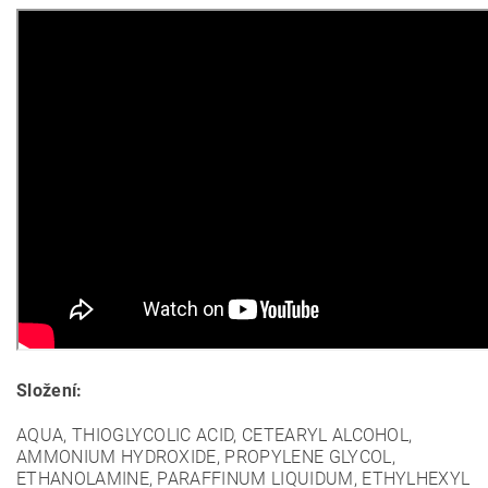
Složení:
AQUA, THIOGLYCOLIC ACID, CETEARYL ALCOHOL,
AMMONIUM HYDROXIDE, PROPYLENE GLYCOL,
ETHANOLAMINE, PARAFFINUM LIQUIDUM, ETHYLHEXYL