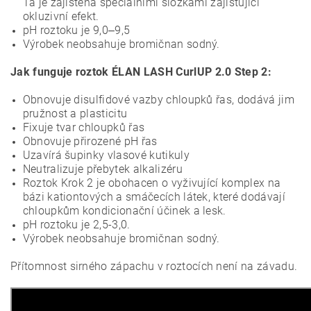
Ta je zajištěna speciálními složkami zajišťující
okluzivní efekt.
pH roztoku je 9,0‒9,5
Výrobek neobsahuje bromičnan sodný.
Jak funguje roztok ÉLAN LASH CurlUP 2.0 Step 2:
Obnovuje disulfidové vazby chloupků řas, dodává jim
pružnost a plasticitu
Fixuje tvar chloupků řas
Obnovuje přirozené рН řas
Uzavírá šupinky vlasové kutikuly
Neutralizuje přebytek alkalizéru
Roztok Krok 2 je obohacen o vyživující komplex na
bázi kationtových a smáčecích látek, které dodávají
chloupkům kondicionační účinek a lesk.
pH roztoku je 2,5-3,0.
Výrobek neobsahuje bromičnan sodný.
Přítomnost sirného zápachu v roztocích není na závadu.