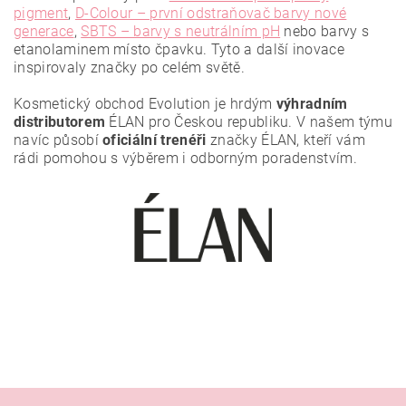
pigment
,
D-Colour – první odstraňovač barvy nové
generace
,
SBTS – barvy s neutrálním pH
nebo barvy s
etanolaminem místo čpavku. Tyto a další inovace
Vložením hodnocení souhlasíte se
zásadami ochrany
osobních údajů
.
inspirovaly značky po celém světě.
Kosmetický obchod Evolution je hrdým
výhradním
distributorem
ÉLAN pro Českou republiku. V našem týmu
navíc působí
oficiální trenéři
značky ÉLAN, kteří vám
rádi pomohou s výběrem i odborným poradenstvím.