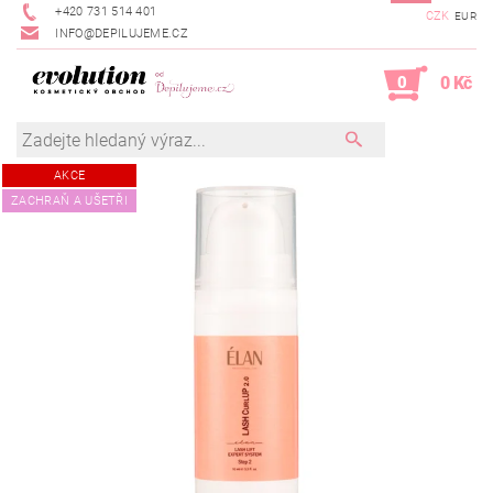
+420 731 514 401
CZK
EUR
INFO@DEPILUJEME.CZ
0
0 Kč
AKCE
ZACHRAŇ A UŠETŘI