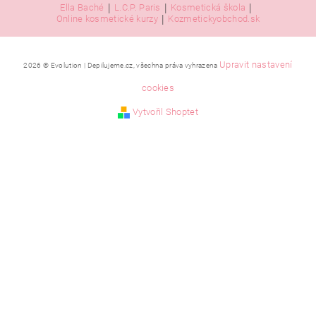
|
|
|
Ella Baché
L.C.P. Paris
Kosmetická škola
|
Online kosmetické kurzy
Kozmetickyobchod.sk
Upravit nastavení
2026 © Evolution | Depilujeme.cz, všechna práva vyhrazena
cookies
Vytvořil Shoptet